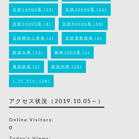
近鉄26000系
(15)
近鉄30000系
(32)
近鉄50000系
(4)
近鉄80000系
(18)
近鉄構内入替車
(2)
近鉄電動貨車
(6)
鉄道台車
(11)
阪神1000系
(1)
養老鉄道
(5)
鮮魚列車
(10)
ﾄﾞｳﾃﾞﾓｲｲｰ
(38)
アクセス状況（2019.10.05～）
Online Visitors:
0
Today's Views: