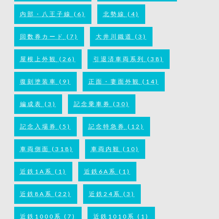
内部・八王子線
(6)
北勢線
(4)
回数券カード
(7)
大井川鐵道
(3)
屋根上外観
(26)
引退済車両系列
(38)
復刻塗装車
(9)
正面・妻面外観
(14)
編成表
(3)
記念乗車券
(30)
記念入場券
(5)
記念特急券
(12)
車両側面
(318)
車両内観
(10)
近鉄1A系
(1)
近鉄6A系
(1)
近鉄8A系
(22)
近鉄24系
(3)
近鉄1000系
(7)
近鉄1010系
(1)