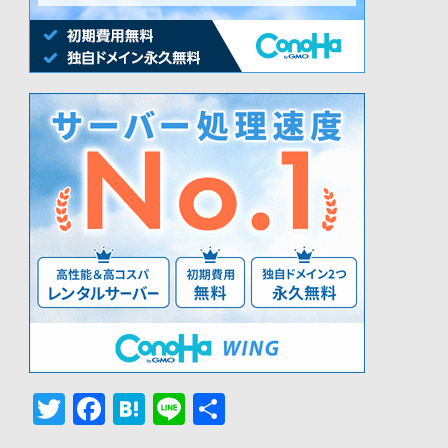
Twitter
Facebook
Hatena
Line
共
有