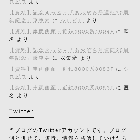
ロピロ
より
【資料】記念きっぷ－「あおぞら号運転20周
年記念」乗車券
に
シロピロ
より
【資料】車両側面－近鉄1000系1008F
に
匿
名
より
【資料】記念きっぷ－「あおぞら号運転20周
年記念」乗車券
に
収集癖
より
【資料】車両側面－近鉄8000系8083F
に
シ
ロピロ
より
【資料】車両側面－近鉄8000系8083F
に
匿
名
より
Twitter
当ブログのTwitterアカウントです。ブログ
側と併せて、随時、情報を発信していけたら