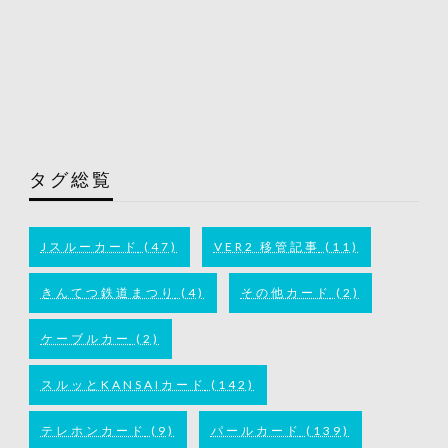
タグ総覧
Jスルーカード
(47)
VER2 移管記事
(11)
きんてつ鉄道まつり
(4)
その他カード
(2)
ケーブルカー
(2)
スルッとKANSAIカード
(142)
テレホンカード
(9)
パールカード
(139)