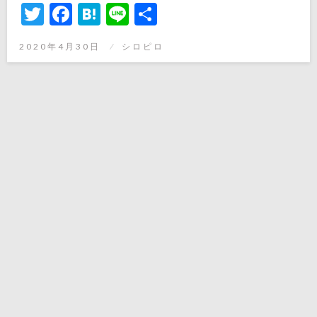
Twitter
Facebook
Hatena
Line
共
有
投
2020年4月30日
シロピロ
稿
日: