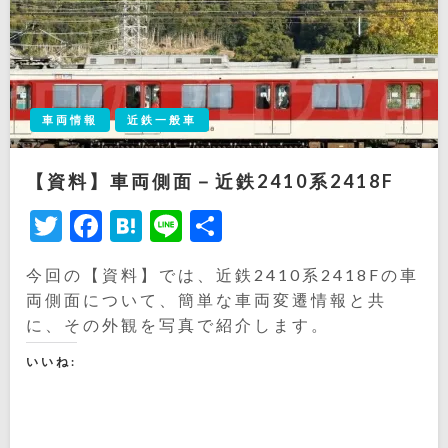
車両情報
近鉄一般車
【資料】車両側面－近鉄2410系2418F
Twitter
Facebook
Hatena
Line
共
有
今回の【資料】では、近鉄2410系2418Fの車
両側面について、簡単な車両変遷情報と共
に、その外観を写真で紹介します。
いいね: