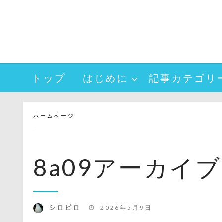
コ
ン
テ
ン
ツ
へ
トップ
はじめに
記事カテゴリ
ス
キ
ッ
プ
ホームページ
8a09アーカイブ 
投
シロピロ
2026年5月9日
稿