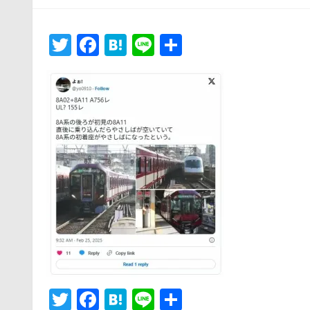
日:
Twitter
Facebook
Hatena
Line
共
有
Twitter
Facebook
Hatena
Line
共