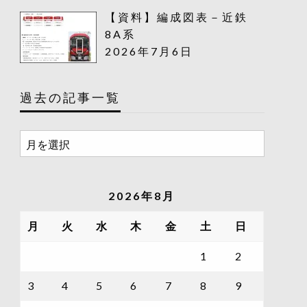
【資料】編成図表－近鉄
8A系
2026年7月6日
過去の記事一覧
過
去
の
記
2026年8月
事
一
月
火
水
木
金
土
日
覧
1
2
3
4
5
6
7
8
9