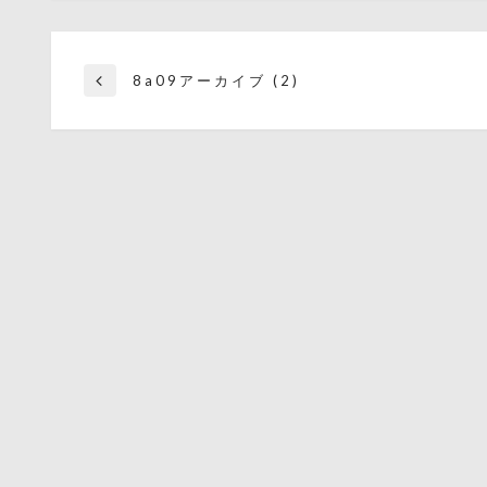
投
8a09アーカイブ (2)
前
の
投
稿
稿
ナ
ビ
ゲ
ー
シ