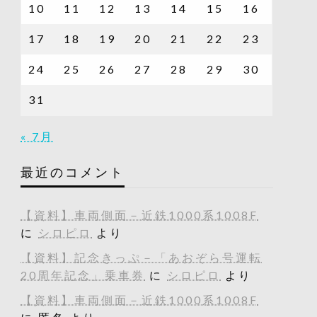
10
11
12
13
14
15
16
17
18
19
20
21
22
23
24
25
26
27
28
29
30
31
« 7月
最近のコメント
【資料】車両側面－近鉄1000系1008F
に
シロピロ
より
【資料】記念きっぷ－「あおぞら号運転
20周年記念」乗車券
に
シロピロ
より
【資料】車両側面－近鉄1000系1008F