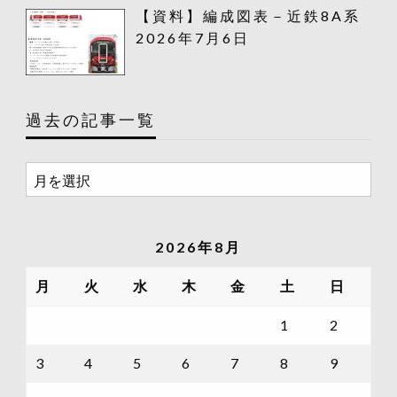
【資料】編成図表－近鉄8A系
2026年7月6日
過去の記事一覧
過
去
の
記
2026年8月
事
一
月
火
水
木
金
土
日
覧
1
2
3
4
5
6
7
8
9