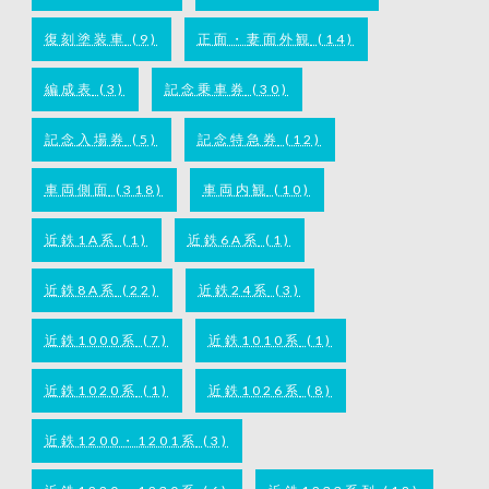
復刻塗装車
(9)
正面・妻面外観
(14)
編成表
(3)
記念乗車券
(30)
記念入場券
(5)
記念特急券
(12)
車両側面
(318)
車両内観
(10)
近鉄1A系
(1)
近鉄6A系
(1)
近鉄8A系
(22)
近鉄24系
(3)
近鉄1000系
(7)
近鉄1010系
(1)
近鉄1020系
(1)
近鉄1026系
(8)
近鉄1200・1201系
(3)