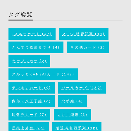
タグ総覧
Jスルーカード
(47)
VER2 移管記事
(11)
きんてつ鉄道まつり
(4)
その他カード
(2)
ケーブルカー
(2)
スルッとKANSAIカード
(142)
テレホンカード
(9)
パールカード
(139)
内部・八王子線
(6)
北勢線
(4)
回数券カード
(7)
大井川鐵道
(3)
屋根上外観
(26)
引退済車両系列
(38)