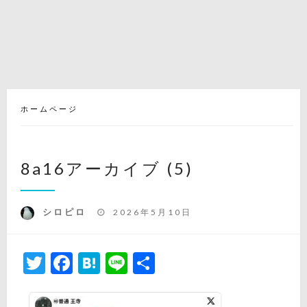
ホームページ
8a16アーカイブ (5)
投
シロピロ
2026年5月10日
稿
日:
Twitter
Facebook
Hatena
Line
共
有