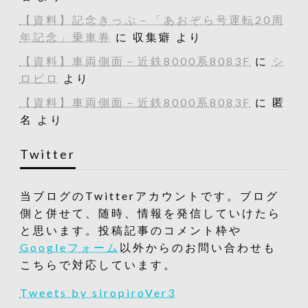
【資料】記念きっぷ－「あおぞら号運転20周
年記念」乗車券
に
収集癖
より
【資料】車両側面－近鉄8000系8083F
に
シ
ロピロ
より
【資料】車両側面－近鉄8000系8083F
に
匿
名
より
Twitter
当ブログのTwitterアカウントです。ブログ
側と併せて、随時、情報を発信していけたら
と思います。投稿記事のコメント枠や
Googleフォーム
以外からのお問い合わせも
こちらで対応しています。
Tweets by siropiroVer3