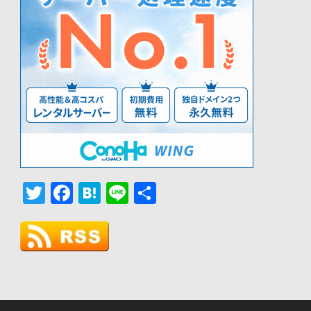
Twitter
Facebook
Hatena
Line
共
有