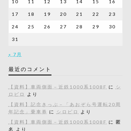
10
11
12
13
14
15
16
17
18
19
20
21
22
23
24
25
26
27
28
29
30
31
« 7月
最近のコメント
【資料】車両側面－近鉄1000系1008F
に
シ
ロピロ
より
【資料】記念きっぷ－「あおぞら号運転20周
年記念」乗車券
に
シロピロ
より
【資料】車両側面－近鉄1000系1008F
に
匿
名
より