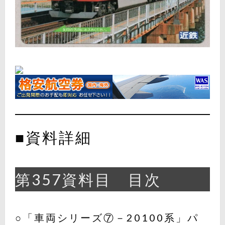
■資料詳細
第357資料目 目次
○「車両シリーズ⑦－20100系」パ