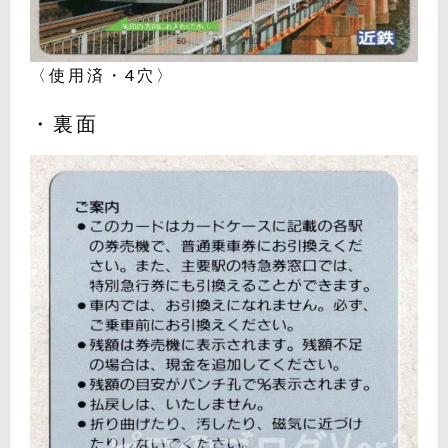
〈使用済・4穴〉
・裏面