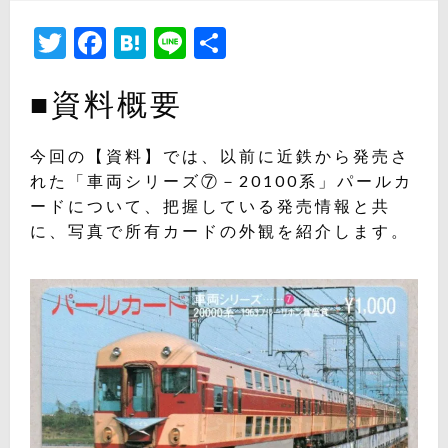
日:
Twitter
Facebook
Hatena
Line
共
有
■資料概要
今回の【資料】では、以前に近鉄から発売さ
れた「車両シリーズ⑦－20100系」パールカ
ードについて、把握している発売情報と共
に、写真で所有カードの外観を紹介します。