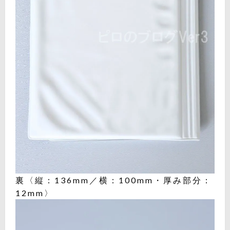
裏〈縦：136mm／横：100mm・厚み部分：
12mm〉