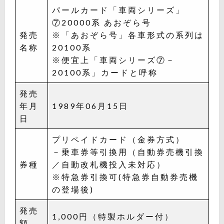
パールカード「車両シリーズ」
⑦20000系 あおぞら号
発売
※「あおぞら号」各車形式の系列は
名称
20100系
※便宜上「車両シリーズ⑦－
20100系」カードと呼称
発売
年月
1989年06月15日
日
プリペイドカード（金券方式）
－乗車券等引換用（自動券売機引換
券種
／自動改札機投入未対応）
※特急券引換可(特急券自動券売機
の登場後)
発売
1,000円（特製ホルダー付）
額