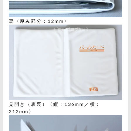
裏〈厚み部分：12mm〉
見開き（表裏）〈縦：136mm／横：
212mm〉