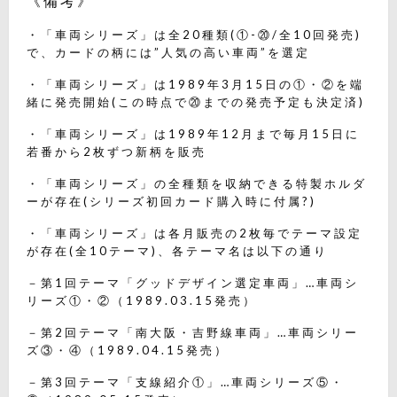
《備考》
・「車両シリーズ」は全20種類(①-⑳/全10回発売)
で、カードの柄には”人気の高い車両”を選定
・「車両シリーズ」は1989年3月15日の①・②を端
緒に発売開始(この時点で⑳までの発売予定も決定済)
・「車両シリーズ」は1989年12月まで毎月15日に
若番から2枚ずつ新柄を販売
・「車両シリーズ」の全種類を収納できる特製ホルダ
ーが存在(シリーズ初回カード購入時に付属?)
・「車両シリーズ」は各月販売の2枚毎でテーマ設定
が存在(全10テーマ)、各テーマ名は以下の通り
－第1回テーマ「グッドデザイン選定車両」…車両シ
リーズ①・②（1989.03.15発売）
－第2回テーマ「南大阪・吉野線車両」…車両シリー
ズ③・④（1989.04.15発売）
－第3回テーマ「支線紹介①」…車両シリーズ⑤・