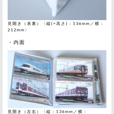
見開き（表裏）〈縦(=高さ)：136mm／横：
212mm〉
・内面
見開き（左右）〈縦：136mm／横：