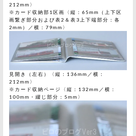
212mm〉
※カード収納部1区画〈縦：65mm（上下区
画繋ぎ部分および表2＆表3上下端部分：各
2mm）／横：79mm〉
見開き（左右）〈縦：136mm／横：
212mm〉
※カード収納ページ〈縦：132mm／横：
100mm・綴じ部分：5mm〉