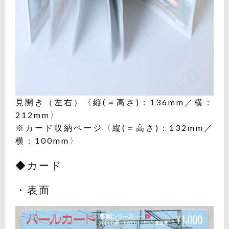
見開き（左右）〈縦(＝高さ)：136mm／横：
212mm〉
※カード収納ページ〈縦(＝高さ)：132mm／
横：100mm〉
◆カード
・表面