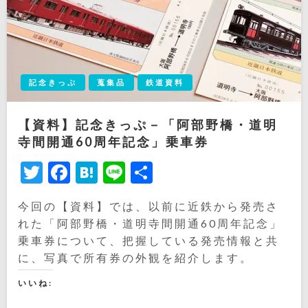
記念きっぷ
蒐集品
鉄道資料
【資料】記念きっぷ－「阿部野橋・道明
寺間開通60周年記念」乗車券
Twitter
Facebook
Hatena
Line
共
有
今回の【資料】では、以前に近鉄から発売さ
れた「阿部野橋・道明寺間開通60周年記念」
乗車券について、把握している発売情報と共
に、写真で所有券の外観を紹介します。
いいね: