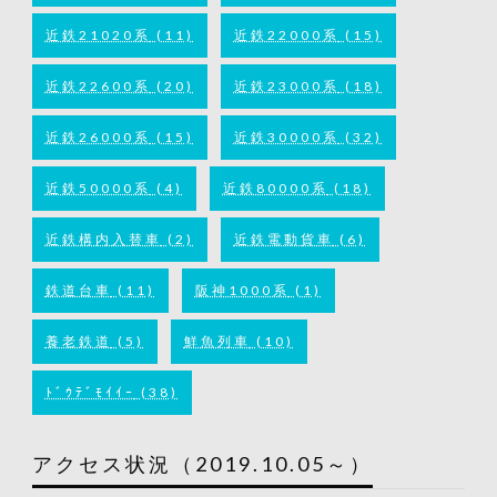
近鉄21020系
(11)
近鉄22000系
(15)
近鉄22600系
(20)
近鉄23000系
(18)
近鉄26000系
(15)
近鉄30000系
(32)
近鉄50000系
(4)
近鉄80000系
(18)
近鉄構内入替車
(2)
近鉄電動貨車
(6)
鉄道台車
(11)
阪神1000系
(1)
養老鉄道
(5)
鮮魚列車
(10)
ﾄﾞｳﾃﾞﾓｲｲｰ
(38)
アクセス状況（2019.10.05～）