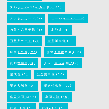
スルッとKANSAIカード
(142)
テレホンカード
(9)
パールカード
(139)
内部・八王子線
(6)
北勢線
(4)
回数券カード
(7)
大井川鐵道
(3)
屋根上外観
(26)
引退済車両系列
(38)
復刻塗装車
(9)
正面・妻面外観
(14)
編成表
(3)
記念乗車券
(30)
記念入場券
(5)
記念特急券
(12)
車両側面
(318)
車両内観
(10)
近鉄1A系
(1)
近鉄6A系
(1)