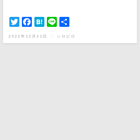
Twitter
Facebook
Hatena
Line
共
有
投
2022年12月21日
シロピロ
稿
日: