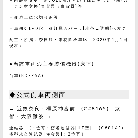
－内装材変更 ※7020系からの仕様に準じた内装(カ
ーテン材交換[青背景→白背景]等)
－側扉上に水切り追設
－車側灯LED化 ※灯具カバーは[赤色→透明]へ変更
配置・所属：奈良線・東花園検車区（2020年4月1日
現在）
●当該車両の主要装備機器(床下)
台車(KD-76A)
◆公式側車両側面
← 近鉄奈良・橿原神宮前 (C#8165) 京
都・大阪難波 →
連結器…〔1位寄：密着連結器[HT型] (C#8165)
棒型永久連結器[住金製]：2位寄〕