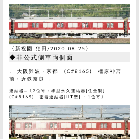
〈新祝園-狛田/2020-08-25〉
◆非公式側車両側面
← 大阪難波・京都 (C#8165) 橿原神宮
前・近鉄奈良 →
連結器…〔2位寄：棒型永久連結器[住金製]
(C#8165) 密着連結器[HT型] ：1位寄〕