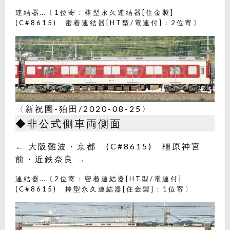
連結器…〔1位寄：棒型永久連結器[住金製]
(C#8615) 密着連結器[HT型/電連付]：2位寄〕
〈新祝園-狛田/2020-08-25〉
◆非公式側車両側面
← 大阪難波・京都 (C#8615) 橿原神宮
前・近鉄奈良 →
連結器…〔2位寄：密着連結器[HT型/電連付]
(C#8615) 棒型永久連結器[住金製]：1位寄〕