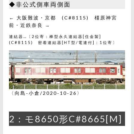
◆非公式側車両側面
← 大阪難波・京都 (C#8115) 橿原神宮
前・近鉄奈良 →
連結器…〔2位寄：棒型永久連結器[住金製]
(C#8115) 密着連結器[HT型/電連付]：1位寄〕
〈向島-小倉/2020-10-26〉
2：モ8650形C#8665[M]