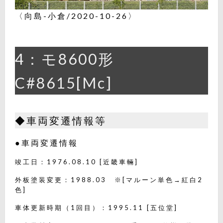
〈向島-小倉/2020-10-26〉
4：モ8600形
C#8615[Mc]
◆車両変遷情報等
●車両変遷情報
竣工日：1976.08.10 [近畿車輛]
外板塗装変更：1988.03 ※[マルーン単色→紅白2
色]
車体更新時期（1回目）：1995.11 [五位堂]