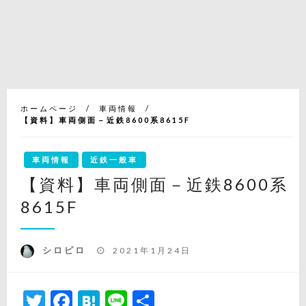
ホームページ
車両情報
【資料】車両側面－近鉄8600系8615F
車両情報
近鉄一般車
【資料】車両側面－近鉄8600系
8615F
投
シロピロ
2021年1月24日
稿
日:
Twitter
Facebook
Hatena
Line
共