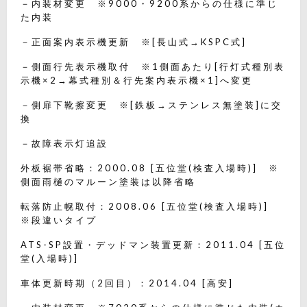
－内装材変更 ※9000・9200系からの仕様に準じ
た内装
－正面案内表示機更新 ※[長山式→KSPC式]
－側面行先表示機取付 ※1側面あたり[行灯式種別表
示機×2→幕式種別＆行先案内表示機×1]へ変更
－側扉下靴擦変更 ※[鉄板→ステンレス無塗装]に交
換
－故障表示灯追設
外板裾帯省略：2000.08 [五位堂(検査入場時)] ※
側面雨樋のマルーン塗装は以降省略
転落防止幌取付：2008.06 [五位堂(検査入場時)]
※段違いタイプ
ATS-SP設置・デッドマン装置更新：2011.04 [五位
堂(入場時)]
車体更新時期（2回目）：2014.04 [高安]