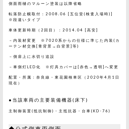
側面雨樋のマルーン塗装は以降省略
転落防止幌取付：2008.06 [五位堂(検査入場時)]
※段違いタイプ
車体更新時期（2回目）：2014.04 [高安]
－内装材変更 ※7020系からの仕様に準じた内装(カ
ーテン材交換[青背景→白背景]等)
－側扉上に水切り追設
－車側灯LED化 ※灯具カバーは[赤色→透明]へ変更
配置・所属：奈良線・東花園検車区（2020年4月1日
現在）
●当該車両の主要装備機器(床下)
主制御装置(抵抗制御)・主抵抗器・台車(KD-76)
◆公式側車両側面