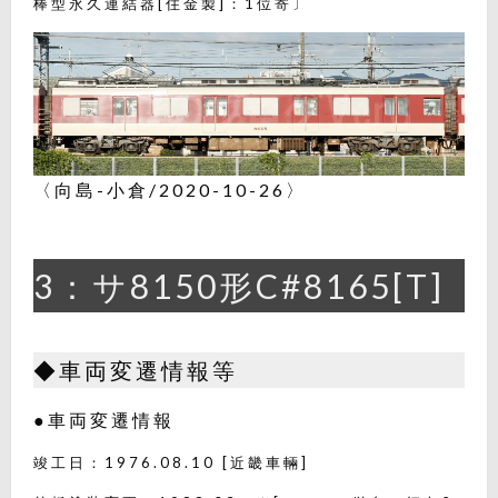
棒型永久連結器[住金製]：1位寄〕
〈向島-小倉/2020-10-26〉
3：サ8150形C#8165[T]
◆車両変遷情報等
●車両変遷情報
竣工日：1976.08.10 [近畿車輛]