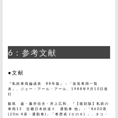
6：参考文献
●文献
『私鉄車両編成表 88年版』－「改造車両一覧
表」、ジェー・アール・アール、1988年9月10日発
行
飯島 巌・藤井信夫・井上広和、『【復刻版】私鉄の
車両13 近畿日本鉄道Ⅱ 通勤車 他』－「8600系
(20m 4扉・通勤車)」「車歴表 (その６) 」、ネコ・