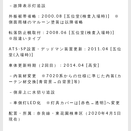
－故障表示灯追設
外板裾帯省略：2000.08 [五位堂(検査入場時)] ※
側面雨樋のマルーン塗装は以降省略
転落防止幌取付：2008.06 [五位堂(検査入場時)]
※段違いタイプ
ATS-SP設置・デッドマン装置更新：2011.04 [五位
堂(入場時)]
車体更新時期（2回目）：2014.04 [高安]
－内装材変更 ※7020系からの仕様に準じた内装(カ
ーテン材交換[青背景→白背景]等)
－側扉上に水切り追設
－車側灯LED化 ※灯具カバーは[赤色→透明]へ変更
配置・所属：奈良線・東花園検車区（2020年4月1日
現在）