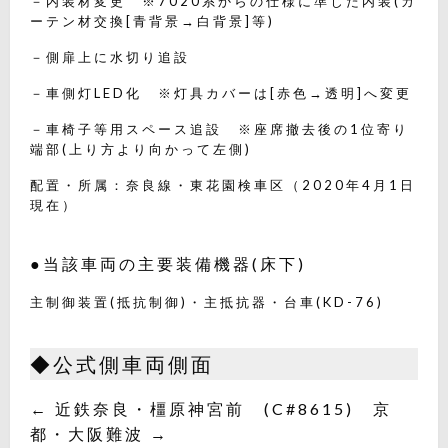
－内装材変更 ※7020系からの仕様に準じた内装(カ
ーテン材交換[青背景→白背景]等)
－側扉上に水切り追設
－車側灯LED化 ※灯具カバーは[赤色→透明]へ変更
－車椅子等用スペース追設 ※座席撤去後の1位寄り
端部(上り方より向かって左側)
配置・所属：奈良線・東花園検車区（2020年4月1日
現在）
●当該車両の主要装備機器(床下)
主制御装置(抵抗制御)・主抵抗器・台車(KD-76)
◆公式側車両側面
← 近鉄奈良・橿原神宮前 (C#8615) 京
都・大阪難波 →