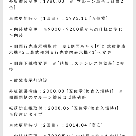
外板塗装変更：1988.03 ※[マルーン単色→紅白2
色]
車体更新時期（1回目）：1995.11 [五位堂]
－内装材変更 ※9000・9200系からの仕様に準じ
た内装
－側面行先表示機取付 ※1側面あたり[行灯式種別表
示機×2→幕式種別＆行先案内表示機×1]へ変更
－側扉下靴擦変更 ※[鉄板→ステンレス無塗装]に交
換
－故障表示灯追設
外板裾帯省略：2000.08 [五位堂(検査入場時)] ※
側面雨樋のマルーン塗装は以降省略
転落防止幌取付：2008.06 [五位堂(検査入場時)]
※段違いタイプ
車体更新時期（2回目）：2014.04 [高安]