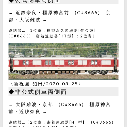
← 近鉄奈良・橿原神宮前 (C#8665) 京
都・大阪難波 →
連結器…〔1位寄：棒型永久連結器[住金製]
(C#8665) 密着連結器[HT型] ：2位寄〕
〈新祝園-狛田/2020-08-25〉
◆非公式側車両側面
← 大阪難波・京都 (C#8665) 橿原神宮
前・近鉄奈良 →
連結器…〔2位寄：密着連結器[HT型] (C#8665)