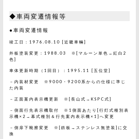
◆車両変遷情報等
●車両変遷情報
竣工日：1976.08.10 [近畿車輛]
外板塗装変更：1988.03 ※[マルーン単色→紅白2
色]
車体更新時期（1回目）：1995.11 [五位堂]
－内装材変更 ※9000・9200系からの仕様に準じ
た内装
－正面案内表示機更新 ※[長山式→KSPC式]
－側面行先表示機取付 ※1側面あたり[行灯式種別表
示機×2→幕式種別＆行先案内表示機×1]へ変更
－側扉下靴擦変更 ※[鉄板→ステンレス無塗装]に交
換