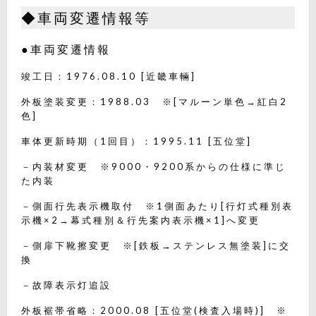
◆車両変遷情報等
●車両変遷情報
竣工日：1976.08.10 [近畿車輛]
外板塗装変更：1988.03 ※[マルーン単色→紅白2
色]
車体更新時期（1回目）：1995.11 [五位堂]
－内装材変更 ※9000・9200系からの仕様に準じ
た内装
－側面行先表示機取付 ※1側面あたり[行灯式種別表
示機×2→幕式種別＆行先案内表示機×1]へ変更
－側扉下靴擦変更 ※[鉄板→ステンレス無塗装]に交
換
－故障表示灯追設
外板裾帯省略：2000.08 [五位堂(検査入場時)] ※