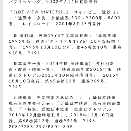
パブリッシング、2002年7月1日初版発行
『
SIDE-VIEW KINTETSU.2
サイドビュー近鉄.2』
－「通勤車 奈良・京都線系 800～9200系－8600
系」、レイルロード、2001年3月15日発行
「Ⅲ 資料編 民鉄1995年度車両動向」『新車年鑑
1996年版 鉄道ピクトリアル1996年10月臨時増刊
号』、1996年10月10日発行、第46巻第10号 通巻
628号、P191
「Ⅲ車両データ－2014年度(民鉄車両) 各社別新
造・改造・廃車一覧」 『鉄道車両年鑑2015年版 鉄
道ピクトリアル2015年10月臨時増刊号』、2015年
10月10日発行、第65巻第10号 通巻909号、
P245
「近鉄車両―主要機器のあゆみ―」「近畿日本鉄道
現有車両主要諸元表」「近畿日本鉄道 現有車両編成
表」『〈特集〉近畿日本鉄道 鉄道ピクトリアル
2018年12月臨時増刊号』、2018年12月10日発
行、第68巻第12号 通巻954号、P196-
208/P285-299/P304-309