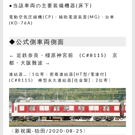
●当該車両の主要装備機器(床下)
電動空気圧縮機(CP)・補助電源装置(MG)・台車
(KD-76A)
◆公式側車両側面
← 近鉄奈良・橿原神宮前 (C#8115) 京
都・大阪難波 →
連結器…〔1位寄：密着連結器[HT型/電連付]
(C#8115) 棒型永久連結器[住金製]：2位寄〕
〈新祝園-狛田/2020-08-25〉