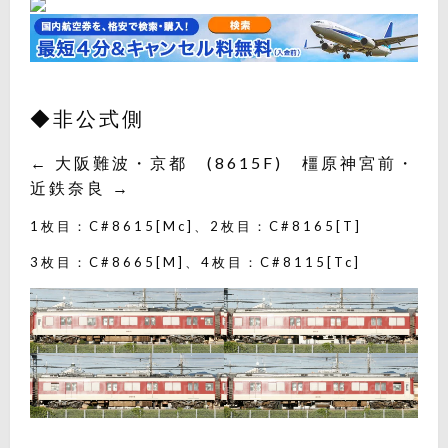
◆非公式側
← 大阪難波・京都 (8615F) 橿原神宮前・
近鉄奈良 →
1枚目：C#8615[Mc]、2枚目：C#8165[T]
3枚目：C#8665[M]、4枚目：C#8115[Tc]