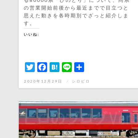
の営業開始前後から最近までで目立つと
思えた動きを各時期別でざっと紹介しま
す。
いいね:
Twitter
Facebook
Hatena
Line
共
有
投
2020年12月29日
シロピロ
稿
日: