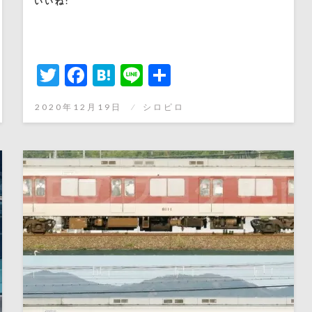
いいね:
Twitter
Facebook
Hatena
Line
共
有
投
2020年12月19日
シロピロ
稿
日: