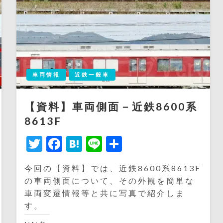
車両情報
近鉄一般車
【資料】車両側面－近鉄8600系
8613F
Twitter
Facebook
Hatena
Line
共
有
今回の【資料】では、近鉄8600系8613F
の車両側面について、その外観を簡単な
車両変遷情報等と共に写真で紹介しま
す。