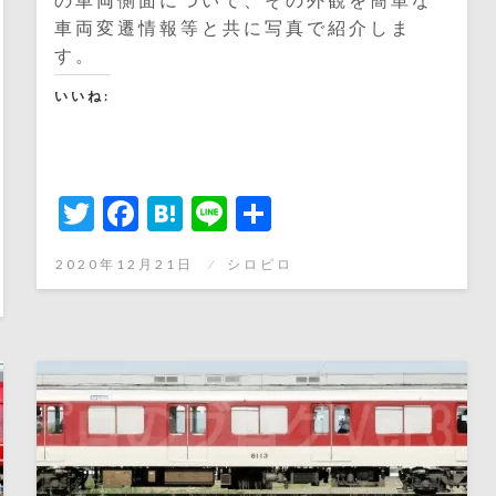
車両変遷情報等と共に写真で紹介しま
す。
いいね:
Twitter
Facebook
Hatena
Line
共
有
投
2020年12月21日
シロピロ
稿
日: