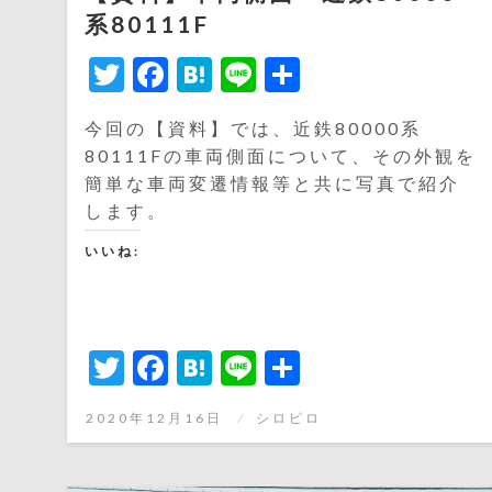
系80111F
Twitter
Facebook
Hatena
Line
共
有
今回の【資料】では、近鉄80000系
80111Fの車両側面について、その外観を
簡単な車両変遷情報等と共に写真で紹介
します。
いいね:
Twitter
Facebook
Hatena
Line
共
有
投
2020年12月16日
シロピロ
稿
日: