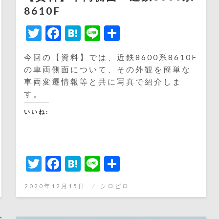
8610F
Twitter
Facebook
Hatena
Line
共
有
今回の【資料】では、近鉄8600系8610F
の車両側面について、その外観を簡単な
車両変遷情報等と共に写真で紹介しま
す。
いいね:
Twitter
Facebook
Hatena
Line
共
有
投
2020年12月15日
シロピロ
稿
日: