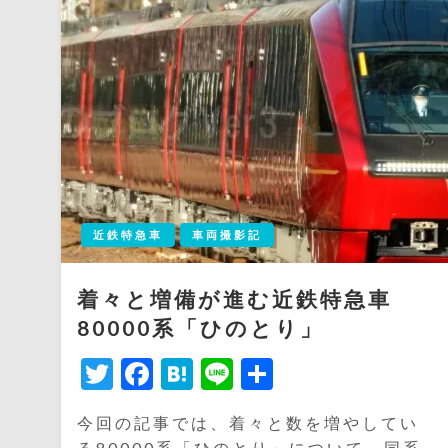
近鉄特急車
車両撮影記
着々と増備が進む近鉄特急車
80000系「ひのとり」
Twitter
Facebook
Hatena
Line
共
有
今回の記事では、着々と数を増やしてい
る80000系「ひのとり」について、同系