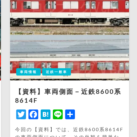
車両情報
近鉄一般車
【資料】車両側面－近鉄8600系
8614F
Twitter
Facebook
Hatena
Line
共
有
今回の【資料】では、近鉄8600系8614F
の車両側面について、その外観を簡単な