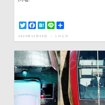
いいね:
Twitter
Facebook
Hatena
Line
共
有
投
2020年12月20日
シロピロ
稿
日: