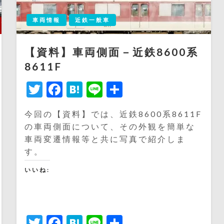
車両情報
近鉄一般車
【資料】車両側面－近鉄8600系
8611F
Twitter
Facebook
Hatena
Line
共
有
今回の【資料】では、近鉄8600系8611F
の車両側面について、その外観を簡単な
車両変遷情報等と共に写真で紹介しま
す。
いいね:
Twitter
Facebook
Hatena
Line
共