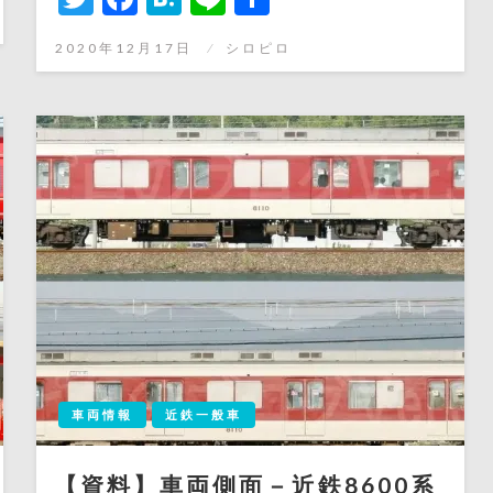
有
投
2020年12月17日
シロピロ
稿
日:
車両情報
近鉄一般車
【資料】車両側面－近鉄8600系