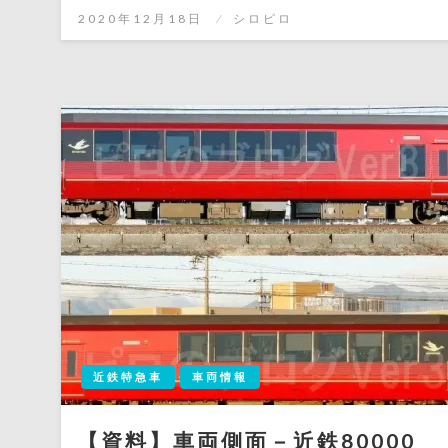
有
投
2020年12月18日
シロピロ
稿
日:
近鉄特急車
車両情報
【資料】車両側面－近鉄80000