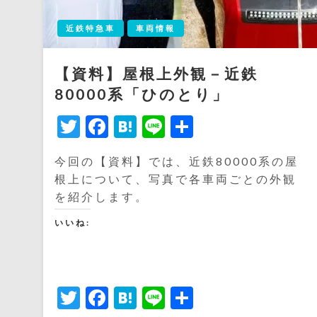
近鉄特急車
車両情報
【資料】屋根上外観－近鉄
80000系「ひのとり」
Twitter
Facebook
Hatena
Line
共
有
今回の【資料】では、近鉄80000系の屋
根上について、写真で各車両ごとの外観
を紹介します。
いいね:
Twitter
Facebook
Hatena
Line
共