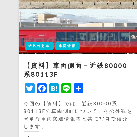
近鉄特急車
車両情報
【資料】車両側面－近鉄80000
系80113F
Twitter
Facebook
Hatena
Line
共
有
今回の【資料】では、近鉄80000系
80113Fの車両側面について、その外観を
簡単な車両変遷情報等と共に写真で紹介
します。