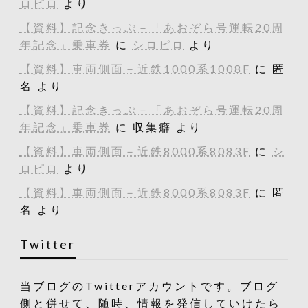
ロピロ
より
【資料】記念きっぷ－「あおぞら号運転20周
年記念」乗車券
に
シロピロ
より
【資料】車両側面－近鉄1000系1008F
に
匿
名
より
【資料】記念きっぷ－「あおぞら号運転20周
年記念」乗車券
に
収集癖
より
【資料】車両側面－近鉄8000系8083F
に
シ
ロピロ
より
【資料】車両側面－近鉄8000系8083F
に
匿
名
より
Twitter
当ブログのTwitterアカウントです。ブログ
側と併せて、随時、情報を発信していけたら