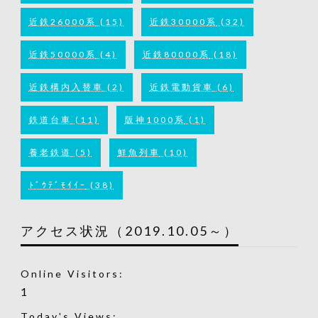
近鉄26000系
(15)
近鉄30000系
(32)
近鉄50000系
(4)
近鉄80000系
(18)
近鉄構内入替車
(2)
近鉄電動貨車
(6)
鉄道台車
(11)
阪神1000系
(1)
養老鉄道
(5)
鮮魚列車
(10)
ﾄﾞｳﾃﾞﾓｲｲｰ
(38)
アクセス状況（2019.10.05～）
Online Visitors:
1
Today's Views: