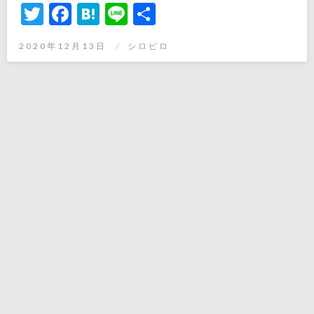
Twitter
Facebook
Hatena
Line
共
有
投
2020年12月13日
シロピロ
稿
日: