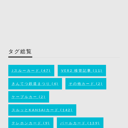
タグ総覧
Jスルーカード
(47)
VER2 移管記事
(11)
きんてつ鉄道まつり
(4)
その他カード
(2)
ケーブルカー
(2)
スルッとKANSAIカード
(142)
テレホンカード
(9)
パールカード
(139)