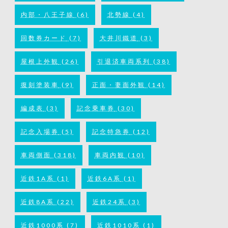
内部・八王子線
(6)
北勢線
(4)
回数券カード
(7)
大井川鐵道
(3)
屋根上外観
(26)
引退済車両系列
(38)
復刻塗装車
(9)
正面・妻面外観
(14)
編成表
(3)
記念乗車券
(30)
記念入場券
(5)
記念特急券
(12)
車両側面
(318)
車両内観
(10)
近鉄1A系
(1)
近鉄6A系
(1)
近鉄8A系
(22)
近鉄24系
(3)
近鉄1000系
(7)
近鉄1010系
(1)