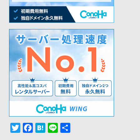
Twitter
Facebook
Hatena
Line
共
有