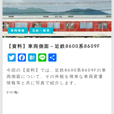
車両情報
近鉄一般車
【資料】車両側面－近鉄8600系8609F
Twitter
Facebook
Hatena
Line
共
有
今回の【資料】では、近鉄8600系8609Fの車
両側面について、その外観を簡単な車両変遷
情報等と共に写真で紹介します。
いいね: