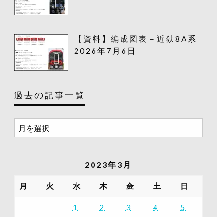
【資料】編成図表－近鉄8A系
2026年7月6日
過去の記事一覧
過
去
の
記
2023年3月
事
一
月
火
水
木
金
土
日
覧
1
2
3
4
5