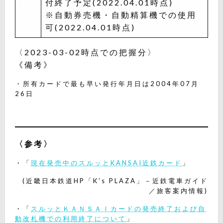
付終了予定(2022.04.01時点)
※自動券売機・自動精算機での使用
可(2022.04.01時点)
〈2023-03-02時点での把握分〉
《備考》
・所有カードで最も早い発行年月日は2004年07月
26日
〈参考〉
・「
現在発売中のスルッとKANSAI近鉄カード
」
(近畿日本鉄道HP「K’s PLAZA」－近鉄電車ガイド
／旅客案内情報)
・「
スルッとＫＡＮＳＡＩカードの発売終了および自
動改札機での利用終了について
」