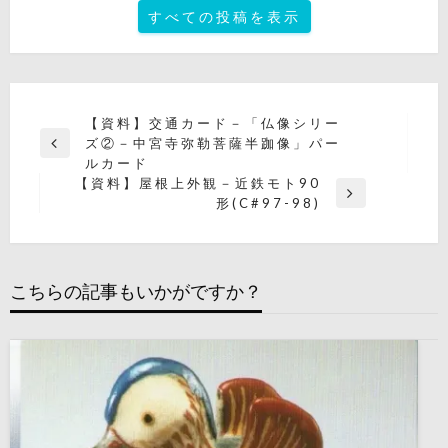
すべての投稿を表示
投
【資料】交通カード－「仏像シリー
ズ②－中宮寺弥勒菩薩半跏像」パー
稿
前
ルカード
の
ナ
【資料】屋根上外観－近鉄モト90
投
次
形(C#97-98)
ビ
稿
の
ゲ
投
稿
ー
こちらの記事もいかがですか？
シ
ョ
ン