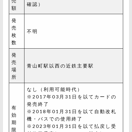
売
確認）
額
発
売
不明
枚
数
発
売
青山町駅以西の近鉄主要駅
場
所
なし（利用可能時代）
※2017年03月31日を以てカードの
発売終了
有
※2018年01月31日を以て自動改札
効
機・バスでの使用終了
期
※2023年01月31日を以て払戻し受
限