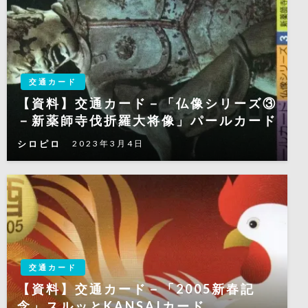
交通カード
【資料】交通カード－「仏像シリーズ③
－新薬師寺伐折羅大将像」パールカード
シロピロ
2023年3月4日
交通カード
【資料】交通カード－「2005新春記
念」スルッとKANSAIカード