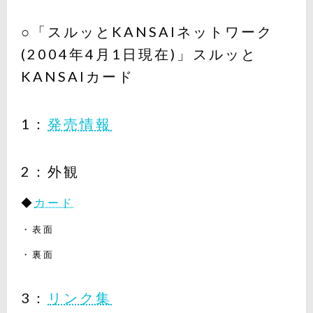
○「スルッとKANSAIネットワーク
(2004年4月1日現在)」スルッと
KANSAIカード
1：
発売情報
2：外観
◆
カード
・表面
・裏面
3：
リンク集