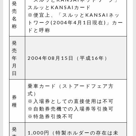
発
スルッとKANSAIカード
売
※便宜上、「スルッとKANSAIネッ
名
トワーク(2004年4月1日現在)」カー
称
ドと呼称
発
売
年
2004年08月15日（平成16年）
月
日
乗車カード（ストアードフェア方
式）
券
※入場券としての直接使用は不可
種
※自動券売機での入場券等引換可
※特急券引換不可
発
1,000円（特製ホルダーの存在は未