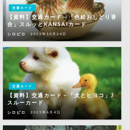
交通カード
【資料】交通カード－「色絵おしどり香
合」スルッとKANSAIカード
シロピロ
2022年10月24日
交通カード
【資料】交通カード－「犬とヒヨコ」J
スルーカード
シロピロ
2023年6月4日