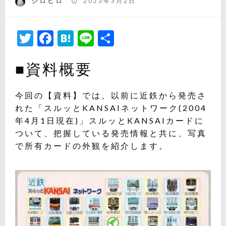
シロピロ
2023年3月2日
稿
日:
Twitter
Facebook
Hatena
Line
共
有
■資料概要
今回の【資料】では、以前に近鉄から発売さ
れた「スルッとKANSAIネットワーク(2004
年4月1日現在)」スルッとKANSAIカードに
ついて、把握している発売情報と共に、写真
で所有カードの外観を紹介します。