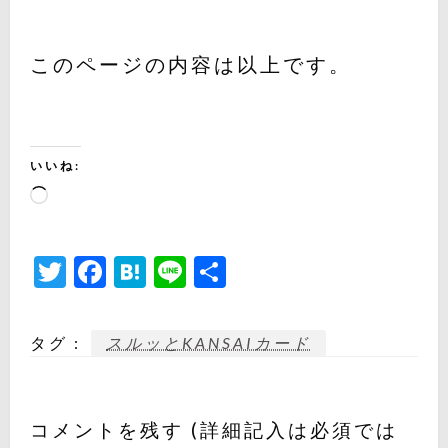
このページの内容は以上です。
いいね:
読
み
込
Twitter
Facebook
Hatena
Line
共
み
有
中…
タグ :
スルッとKANSAIカード
コメントを残す (詳細記入は必須では