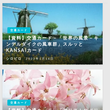
ン
交通カード
【資料】交通カード－「世界の風景－キ
ンデルダイクの風車群」スルッと
KANSAIカード
シロピロ
2023年1月16日
交通カード