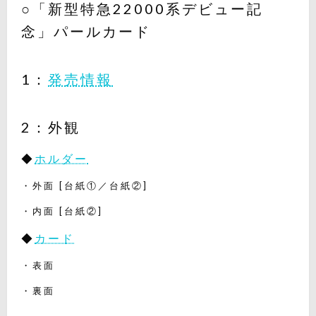
○「新型特急22000系デビュー記
念」パールカード
1：
発売情報
2：外観
◆
ホルダー
・外面 [台紙①／台紙②]
・内面 [台紙②]
◆
カード
・表面
・裏面