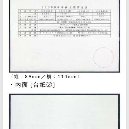
〈縦：89mm／横：114mm〉
・内面 [台紙②]