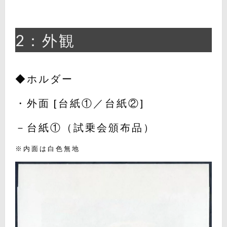
2：外観
◆ホルダー
・外面 [台紙①／台紙②]
－台紙①（試乗会頒布品）
※内面は白色無地