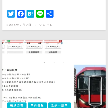
Twitter
Facebook
Hatena
Line
共
有
投
2026年7月9日
シロピロ
稿
日:
編成図表
車両情報
近鉄一般車