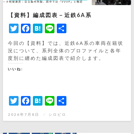
【資料】編成図表－近鉄6A系
Twitter
Facebook
Hatena
Line
共
有
今回の【資料】では、近鉄6A系の車両在籍状
況について、系列全体のプロファイルと各年
度別に纏めた編成図表で紹介します。
いいね:
Twitter
Facebook
Hatena
Line
共
有
投
2026年7月8日
シロピロ
稿
日: