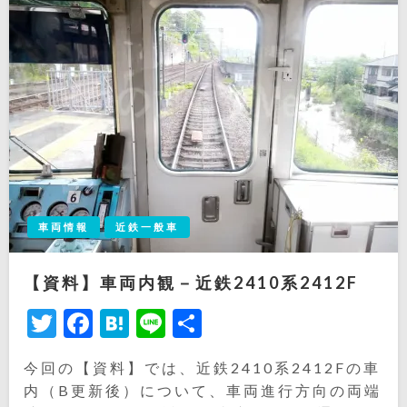
車両情報
近鉄一般車
【資料】車両内観－近鉄2410系2412F
Twitter
Facebook
Hatena
Line
共
有
今回の【資料】では、近鉄2410系2412Fの車
内（B更新後）について、車両進行方向の両端