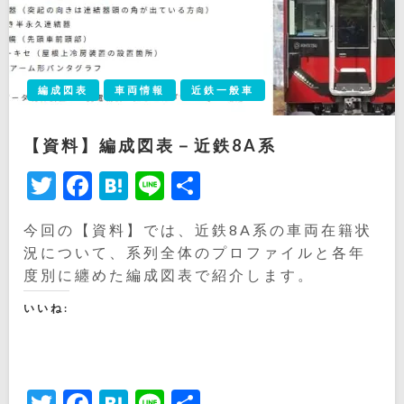
編成図表
車両情報
近鉄一般車
【資料】編成図表－近鉄8A系
Twitter
Facebook
Hatena
Line
共
有
今回の【資料】では、近鉄8A系の車両在籍状
況について、系列全体のプロファイルと各年
度別に纏めた編成図表で紹介します。
いいね:
Twitter
Facebook
Hatena
Line
共