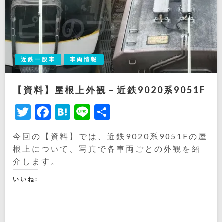
近鉄一般車
車両情報
【資料】屋根上外観－近鉄9020系9051F
Twitter
Facebook
Hatena
Line
共
有
今回の【資料】では、近鉄9020系9051Fの屋
根上について、写真で各車両ごとの外観を紹
介します。
いいね: