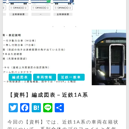
編成図表
車両情報
近鉄一般車
【資料】編成図表－近鉄1A系
Twitter
Facebook
Hatena
Line
共
有
今回の【資料】では、近鉄1A系の車両在籍状
況について、系列全体のプロファイルと各年