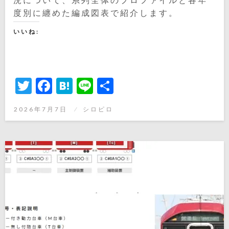
度別に纏めた編成図表で紹介します。
いいね:
Twitter
Facebook
Hatena
Line
共
有
投
2026年7月7日
シロピロ
稿
日: