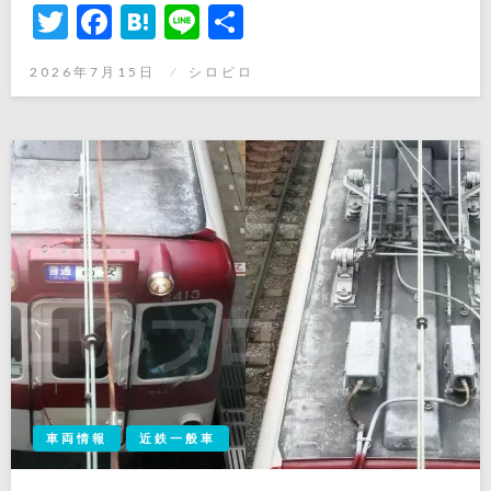
Twitter
Facebook
Hatena
Line
共
有
投
2026年7月15日
シロピロ
稿
日:
車両情報
近鉄一般車