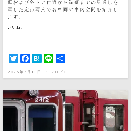
壁および各ドア付近から端壁までの見通しを
写した定点写真で各車両の車内空間を紹介し
ます。
いいね:
Twitter
Facebook
Hatena
Line
共
有
投
2026年7月10日
シロピロ
稿
日: