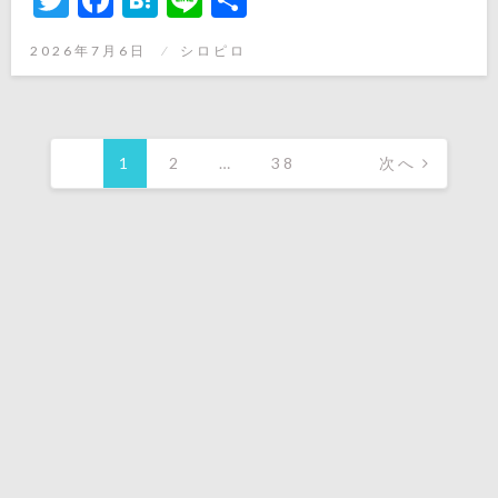
有
投
2026年7月6日
シロピロ
稿
日:
投
稿
1
2
…
38
次へ
の
ペ
ー
ジ
送
り