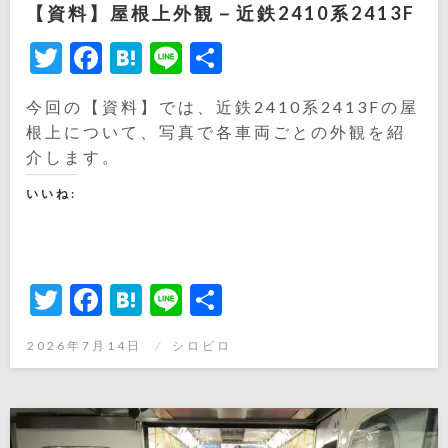
【資料】屋根上外観－近鉄2410系2413F
Twitter
Facebook
Hatena
Line
共
有
今回の【資料】では、近鉄2410系2413Fの屋
根上について、写真で各車両ごとの外観を紹
介します。
いいね:
Twitter
Facebook
Hatena
Line
共
有
投
2026年7月14日
シロピロ
稿
日: