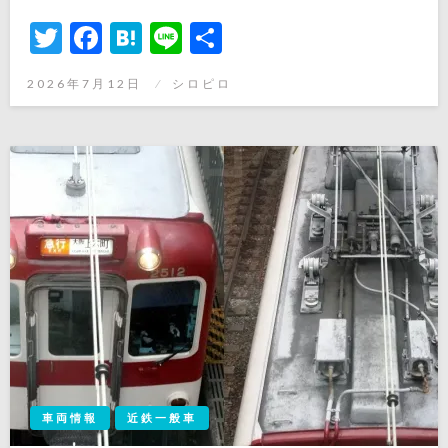
Twitter
Facebook
Hatena
Line
共
有
投
2026年7月12日
シロピロ
稿
日:
車両情報
近鉄一般車