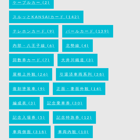
ケーブルカー
(2)
スルッとKANSAIカード
(142)
テレホンカード
(9)
パールカード
(139)
内部・八王子線
(6)
北勢線
(4)
回数券カード
(7)
大井川鐵道
(3)
屋根上外観
(26)
引退済車両系列
(38)
復刻塗装車
(9)
正面・妻面外観
(14)
編成表
(3)
記念乗車券
(30)
記念入場券
(5)
記念特急券
(12)
車両側面
(318)
車両内観
(10)