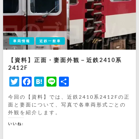
車両情報
近鉄一般車
【資料】正面・妻面外観－近鉄2410系
2412F
Twitter
Facebook
Hatena
Line
共
有
今回の【資料】では、近鉄2410系2412Fの正
面と妻面について、写真で各車両形式ごとの
外観を紹介します。
いいね: