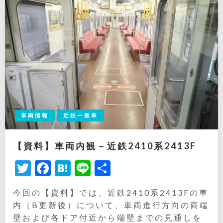
車両情報
近鉄一般車
【資料】車両内観－近鉄2410系2413F
Twitter
Facebook
Hatena
Line
共
有
今回の【資料】では、近鉄2410系2413Fの車
内（B更新後）について、車両進行方向の両端
壁および各ドア付近から端壁までの見通しを