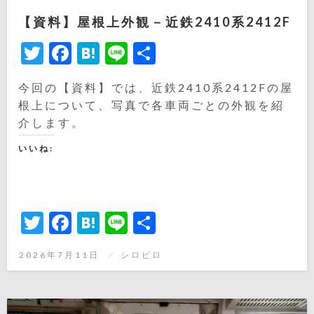
【資料】屋根上外観－近鉄2410系2412F
Twitter
Facebook
Hatena
Line
共
有
今回の【資料】では、近鉄2410系2412Fの屋
根上について、写真で各車両ごとの外観を紹
介します。
いいね:
Twitter
Facebook
Hatena
Line
共
有
投
2026年7月11日
シロピロ
稿
日: