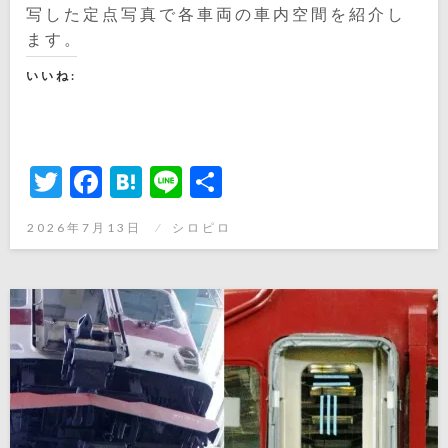
写した定点写真で各車両の車内空間を紹介し
ます。
いいね:
Twitter
Facebook
Hatena
Line
共
有
投
2026年7月13日
シロピロ
稿
日: