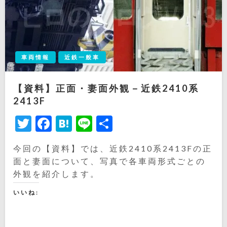
車両情報
近鉄一般車
【資料】正面・妻面外観－近鉄2410系
2413F
Twitter
Facebook
Hatena
Line
共
有
今回の【資料】では、近鉄2410系2413Fの正
面と妻面について、写真で各車両形式ごとの
外観を紹介します。
いいね: