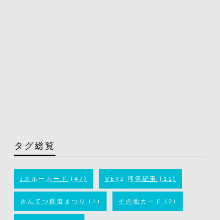
タグ総覧
Jスルーカード
(47)
VER2 移管記事
(11)
きんてつ鉄道まつり
(4)
その他カード
(2)