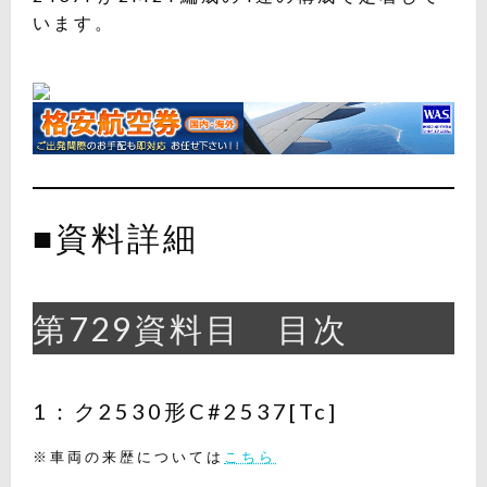
います。
■資料詳細
第729資料目 目次
1：ク2530形C#2537[Tc]
※車両の来歴については
こちら