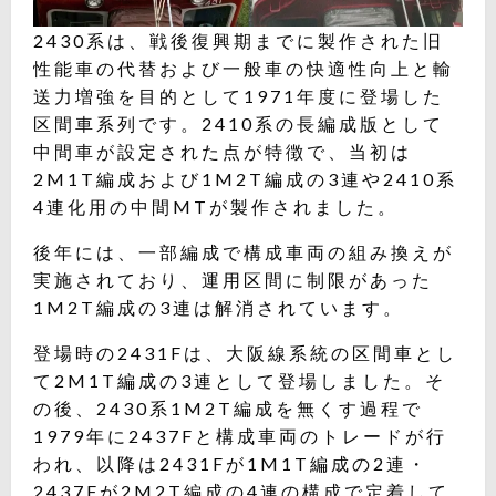
2430系は、戦後復興期までに製作された旧
性能車の代替および一般車の快適性向上と輸
送力増強を目的として1971年度に登場した
区間車系列です。2410系の長編成版として
中間車が設定された点が特徴で、当初は
2M1T編成および1M2T編成の3連や2410系
4連化用の中間MTが製作されました。
後年には、一部編成で構成車両の組み換えが
実施されており、運用区間に制限があった
1M2T編成の3連は解消されています。
登場時の2431Fは、大阪線系統の区間車とし
て2M1T編成の3連として登場しました。そ
の後、2430系1M2T編成を無くす過程で
1979年に2437Fと構成車両のトレードが行
われ、以降は2431Fが1M1T編成の2連・
2437Fが2M2T編成の4連の構成で定着して