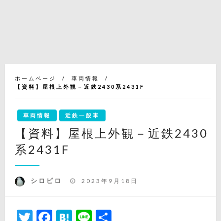
ホームページ
車両情報
【資料】屋根上外観－近鉄2430系2431F
車両情報
近鉄一般車
【資料】屋根上外観－近鉄2430
系2431F
投
シロピロ
2023年9月18日
稿
日:
Twitter
Facebook
Hatena
Line
共