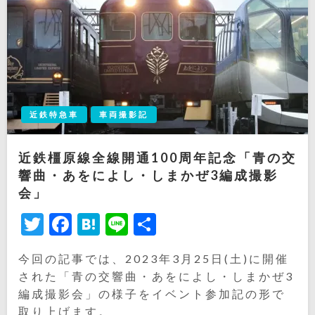
近鉄特急車
車両撮影記
近鉄橿原線全線開通100周年記念「青の交
響曲・あをによし・しまかぜ3編成撮影
会」
Twitter
Facebook
Hatena
Line
共
有
今回の記事では、2023年3月25日(土)に開催
された「青の交響曲・あをによし・しまかぜ3
編成撮影会」の様子をイベント参加記の形で
取り上げます。