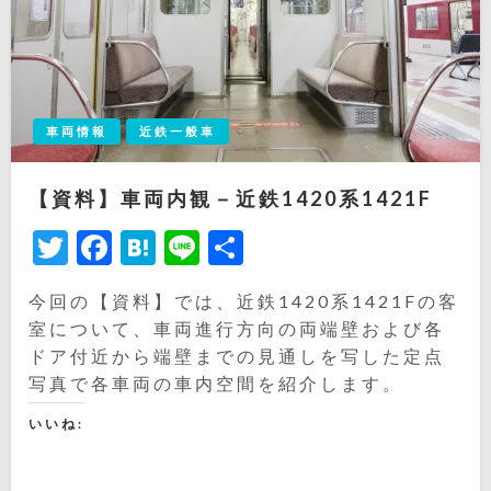
車両情報
近鉄一般車
【資料】車両内観－近鉄1420系1421F
Twitter
Facebook
Hatena
Line
共
有
今回の【資料】では、近鉄1420系1421Fの客
室について、車両進行方向の両端壁および各
ドア付近から端壁までの見通しを写した定点
写真で各車両の車内空間を紹介します。
いいね: