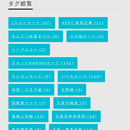
タグ総覧
Jスルーカード
(47)
VER2 移管記事
(11)
きんてつ鉄道まつり
(4)
その他カード
(2)
ケーブルカー
(2)
スルッとKANSAIカード
(142)
テレホンカード
(9)
パールカード
(139)
内部・八王子線
(6)
北勢線
(4)
回数券カード
(7)
大井川鐵道
(3)
屋根上外観
(26)
引退済車両系列
(38)
復刻塗装車
(9)
正面・妻面外観
(14)