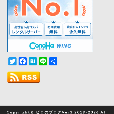
Twitter
Facebook
Hatena
Line
共
有
Copyright© ピロのブログVer3 2019-2026 All