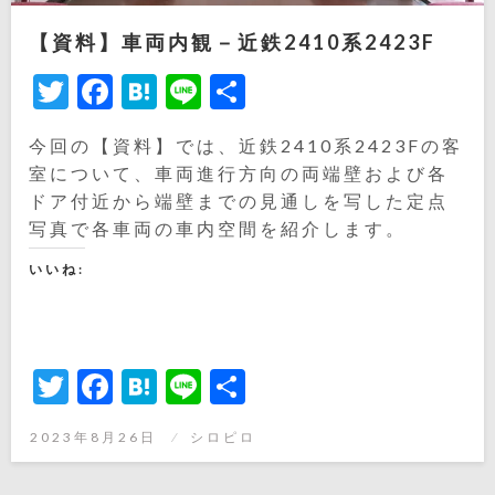
【資料】車両内観－近鉄2410系2423F
Twitter
Facebook
Hatena
Line
共
有
今回の【資料】では、近鉄2410系2423Fの客
室について、車両進行方向の両端壁および各
ドア付近から端壁までの見通しを写した定点
写真で各車両の車内空間を紹介します。
いいね:
Twitter
Facebook
Hatena
Line
共
有
投
2023年8月26日
シロピロ
稿
日: