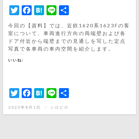
Twitter
Facebook
Hatena
Line
共
有
今回の【資料】では、近鉄1620系1623Fの客
室について、車両進行方向の両端壁および各
ドア付近から端壁までの見通しを写した定点
写真で各車両の車内空間を紹介します。
いいね:
Twitter
Facebook
Hatena
Line
共
有
投
2023年8月1日
シロピロ
稿
日: