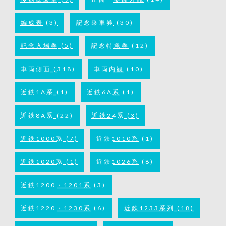
編成表
(3)
記念乗車券
(30)
記念入場券
(5)
記念特急券
(12)
車両側面
(318)
車両内観
(10)
近鉄1A系
(1)
近鉄6A系
(1)
近鉄8A系
(22)
近鉄24系
(3)
近鉄1000系
(7)
近鉄1010系
(1)
近鉄1020系
(1)
近鉄1026系
(8)
近鉄1200・1201系
(3)
近鉄1220・1230系
(6)
近鉄1233系列
(18)