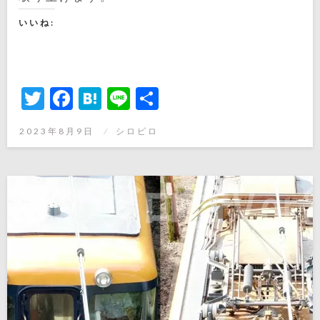
いいね:
Twitter
Facebook
Hatena
Line
共
有
投
2023年8月9日
シロピロ
稿
日: