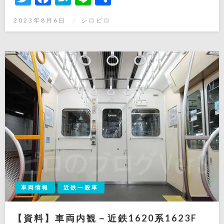
有
投
2023年8月6日
シロピロ
稿
日:
車両情報
近鉄一般車
【資料】車両内観－近鉄1620系1623F