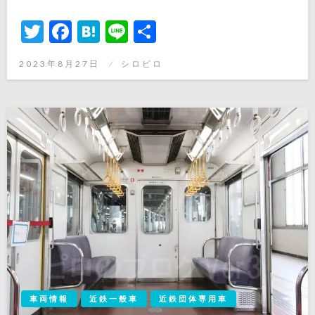
Twitter
Facebook
Hatena
Line
共
有
投
2023年8月27日
シロピロ
稿
日:
車両情報
近鉄一般車
近鉄団体専用車