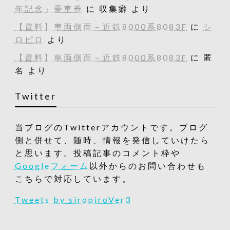
年記念」乗車券
に
収集癖
より
【資料】車両側面－近鉄8000系8083F
に
シ
ロピロ
より
【資料】車両側面－近鉄8000系8083F
に
匿
名
より
Twitter
当ブログのTwitterアカウントです。ブログ
側と併せて、随時、情報を発信していけたら
と思います。投稿記事のコメント枠や
Googleフォーム
以外からのお問い合わせも
こちらで対応しています。
Tweets by siropiroVer3