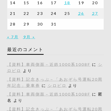
14
15
16
17
18
19
20
21
22
23
24
25
26
27
28
29
30
31
« 7月
9月 »
最近のコメント
【資料】車両側面－近鉄1000系1008F
に
シ
ロピロ
より
【資料】記念きっぷ－「あおぞら号運転20周
年記念」乗車券
に
シロピロ
より
【資料】車両側面－近鉄1000系1008F
に
匿
名
より
【資料】記念きっぷ－「あおぞら号運転20周