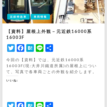
近鉄特急車
車両情報
【資料】屋根上外観－元近鉄16000系
16003F
Twitter
Facebook
Hatena
Line
共
有
今回の【資料】では、元近鉄16000系
16003F(現:大井川鐵道所属)の屋根上につい
て、写真で各車両ごとの外観を紹介します。
いいね:
Twitter
Facebook
Hatena
Line
共