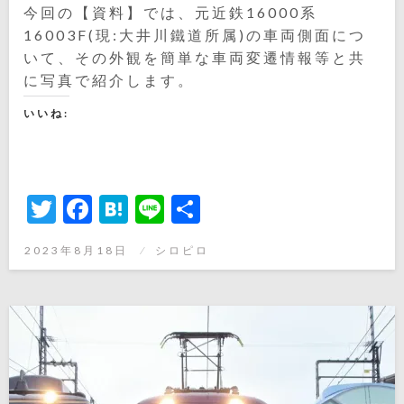
今回の【資料】では、元近鉄16000系
16003F(現:大井川鐵道所属)の車両側面につ
いて、その外観を簡単な車両変遷情報等と共
に写真で紹介します。
いいね:
Twitter
Facebook
Hatena
Line
共
有
投
2023年8月18日
シロピロ
稿
日: