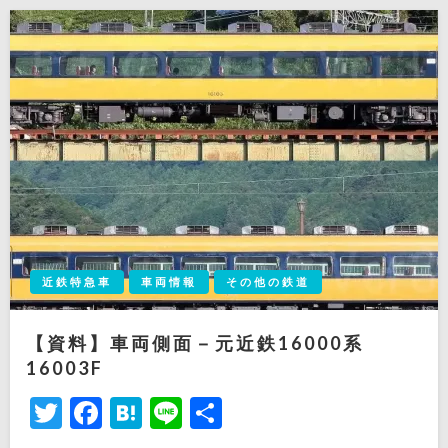
近鉄特急車
車両情報
その他の鉄道
【資料】車両側面－元近鉄16000系
16003F
Twitter
Facebook
Hatena
Line
共
有