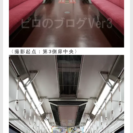
〈撮影起点：第3側扉中央〉