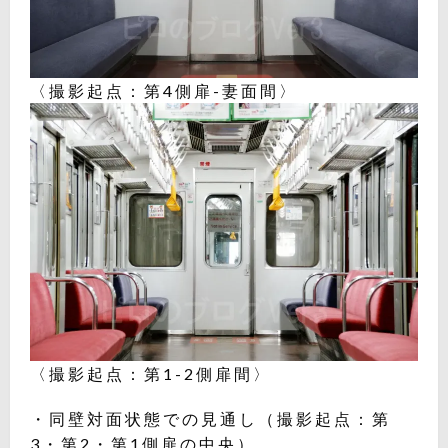
〈撮影起点：第4側扉-妻面間〉
〈撮影起点：第1-2側扉間〉
・同壁対面状態での見通し（撮影起点：第
3・第2・第1側扉の中央）