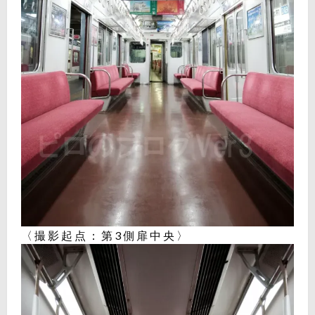
〈撮影起点：第3側扉中央〉