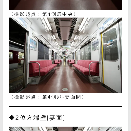
〈撮影起点：第4側扉中央〉
〈撮影起点：第4側扉-妻面間〉
◆2位方端壁[妻面]