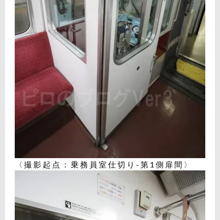
〈撮影起点：乗務員室仕切り-第1側扉間〉