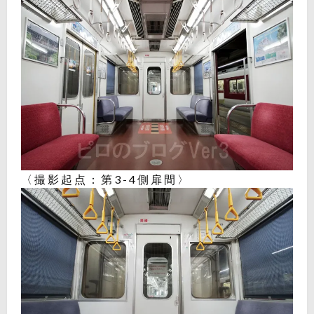
〈撮影起点：第3-4側扉間〉