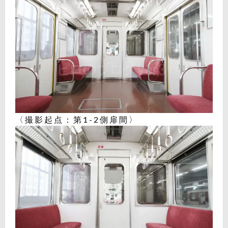
〈撮影起点：第1-2側扉間〉