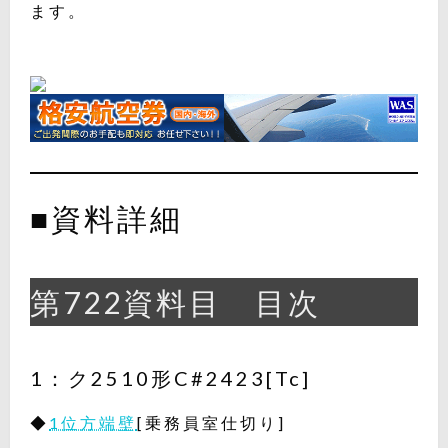
ます。
■資料詳細
第722資料目 目次
1：ク2510形C#2423[Tc]
◆
1位方端壁
[乗務員室仕切り]