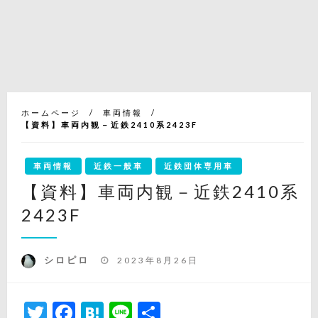
ホームページ
車両情報
【資料】車両内観－近鉄2410系2423F
車両情報
近鉄一般車
近鉄団体専用車
【資料】車両内観－近鉄2410系
2423F
投
シロピロ
2023年8月26日
稿
日:
Twitter
Facebook
Hatena
Line
共