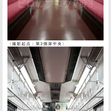
〈撮影起点：第2側扉中央〉