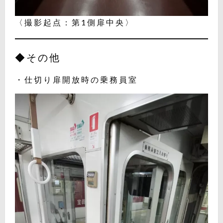
〈撮影起点：第1側扉中央〉
◆その他
・仕切り扉開放時の乗務員室