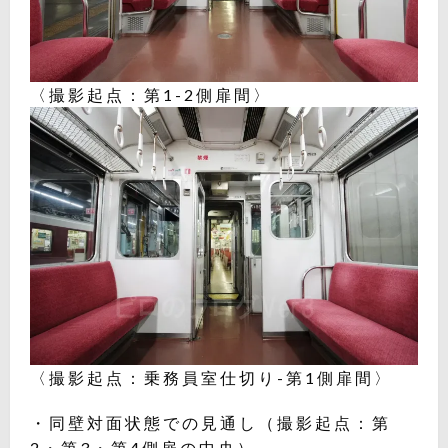
〈撮影起点：第1-2側扉間〉
〈撮影起点：乗務員室仕切り-第1側扉間〉
・同壁対面状態での見通し（撮影起点：第
2・第3・第4側扉の中央）