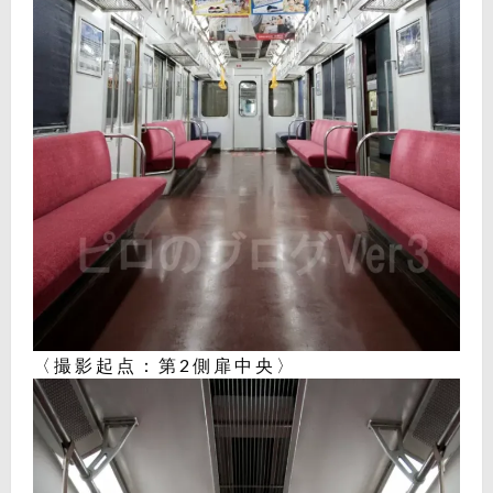
〈撮影起点：第2側扉中央〉