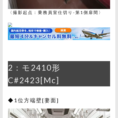
〈撮影起点：乗務員室仕切り-第1側扉間〉
2：モ2410形
C#2423[Mc]
◆1位方端壁[妻面]