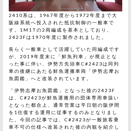
2410系は、1967年度から1972年度まで大
阪線系統へ投入された抵抗制御の一般車で
す。1M1Tの2両編成を基本としており、
2423Fは1970年度に製作されました。
長らく一般車として活躍していた同編成です
が、2019年度末に「鮮魚列車」が廃止とな
った事に伴い、伊勢方先頭車C#2423は同列
車の後継にあたる鮮魚運搬車両「伊勢志摩お
魚図鑑」へと改装されています。
「伊勢志摩お魚図鑑」となった後の2423F
は、C#2423が鮮魚運搬用の団体専用車扱い
となった都合上、通常営業は平日朝の阪伊間
を1往復する運用に従事するのみとなりまし
た。今回の記事では、C#2423が一般旅客乗
車不可の仕様へ改装された後の内観を紹介し