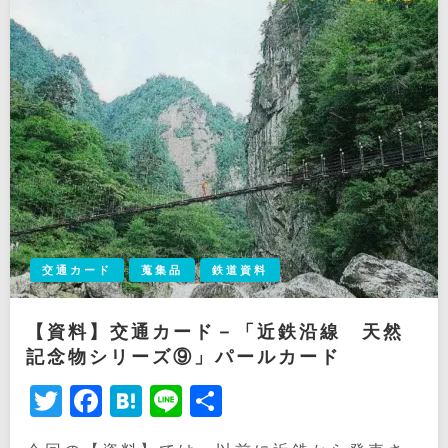
交通カード
蒐集品
鉄道資料
【資料】交通カード－「近鉄沿線 天然
記念物シリーズ⑨」パールカード
Twitter
Facebook
Hatena
Line
共
有