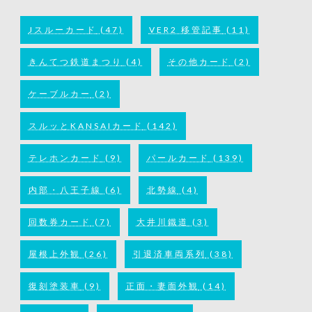
Jスルーカード
(47)
VER2 移管記事
(11)
きんてつ鉄道まつり
(4)
その他カード
(2)
ケーブルカー
(2)
スルッとKANSAIカード
(142)
テレホンカード
(9)
パールカード
(139)
内部・八王子線
(6)
北勢線
(4)
回数券カード
(7)
大井川鐵道
(3)
屋根上外観
(26)
引退済車両系列
(38)
復刻塗装車
(9)
正面・妻面外観
(14)