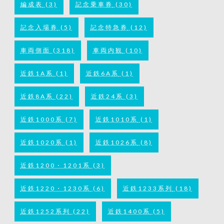
編成表
(3)
記念乗車券
(30)
記念入場券
(5)
記念特急券
(12)
車両側面
(318)
車両内観
(10)
近鉄1A系
(1)
近鉄6A系
(1)
近鉄8A系
(22)
近鉄24系
(3)
近鉄1000系
(7)
近鉄1010系
(1)
近鉄1020系
(1)
近鉄1026系
(8)
近鉄1200・1201系
(3)
近鉄1220・1230系
(6)
近鉄1233系列
(18)
近鉄1252系列
(22)
近鉄1400系
(5)