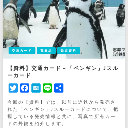
交通カード
蒐集品
鉄道資料
【資料】交通カード－「ペンギン」Jスル
ーカード
Twitter
Facebook
Hatena
Line
共
有
今回の【資料】では、以前に近鉄から発売さ
れた「ペンギン」Jスルーカードについて、把
握している発売情報と共に、写真で所有カー
ドの外観を紹介します。