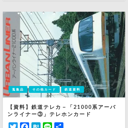
日:
蒐集品
その他カード
鉄道資料
【資料】鉄道テレカ－「21000系アーバ
ンライナー③」テレホンカード
Twitter
Facebook
Hatena
Line
共