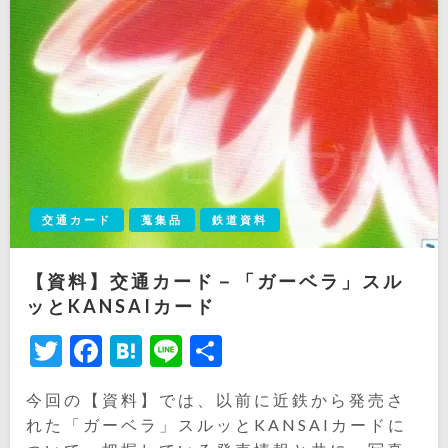
交通カード
蒐集品
鉄道資料
【資料】交通カード－「ガーベラ」スル
ッとKANSAIカード
Twitter
Facebook
Hatena
Line
共
有
今回の【資料】では、以前に近鉄から発売さ
れた「ガーベラ」スルッとKANSAIカードに