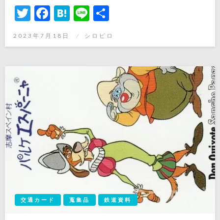
Twitter
Facebook
Hatena
Line
共
有
投
2023年7月18日
シロピロ
稿
日:
交通カード
蒐集品
鉄道資料