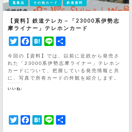
蒐集品
その他カード
鉄道資料
【資料】鉄道テレカ－「23000系伊勢志
摩ライナー」テレホンカード
Twitter
Facebook
Hatena
Line
共
有
今回の【資料】では、以前に近鉄から発売さ
れた「23000系伊勢志摩ライナー」テレホン
カードについて、把握している発売情報と共
に、写真で所有カードの外観を紹介します。
いいね:
Twitter
Facebook
Hatena
Line
共
有