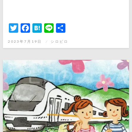
Twitter
Facebook
Hatena
Line
共
有
投
2023年7月19日
シロピロ
稿
日: