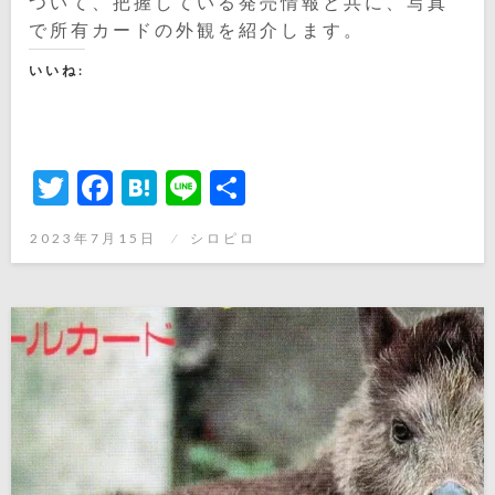
ついて、把握している発売情報と共に、写真
で所有カードの外観を紹介します。
いいね:
Twitter
Facebook
Hatena
Line
共
有
投
2023年7月15日
シロピロ
稿
日: