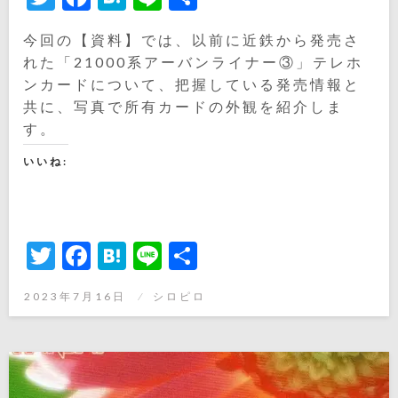
有
今回の【資料】では、以前に近鉄から発売さ
れた「21000系アーバンライナー③」テレホ
ンカードについて、把握している発売情報と
共に、写真で所有カードの外観を紹介しま
す。
いいね:
Twitter
Facebook
Hatena
Line
共
有
投
2023年7月16日
シロピロ
稿
日: