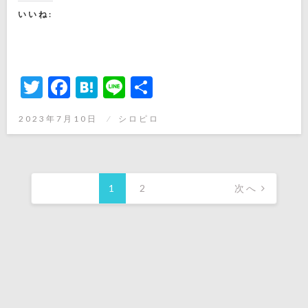
いいね:
Twitter
Facebook
Hatena
Line
共
有
投
2023年7月10日
シロピロ
稿
日:
投
稿
1
2
次へ
の
ペ
ー
ジ
送
り