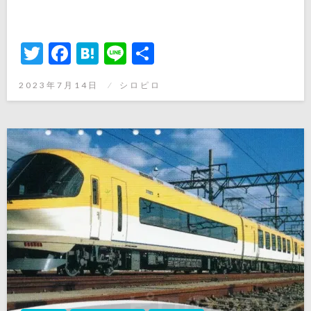
Twitter
Facebook
Hatena
Line
共
有
投
2023年7月14日
シロピロ
稿
日: