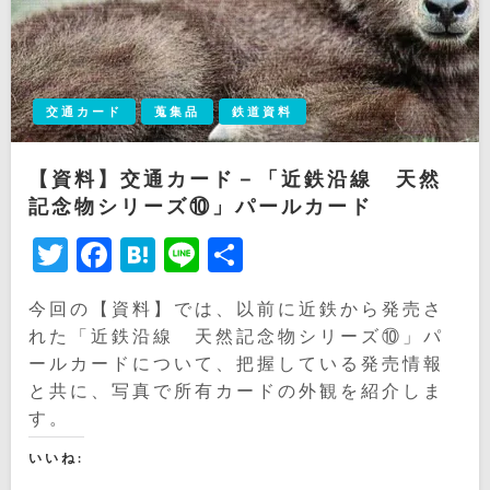
交通カード
蒐集品
鉄道資料
【資料】交通カード－「近鉄沿線 天然
記念物シリーズ⑩」パールカード
Twitter
Facebook
Hatena
Line
共
有
今回の【資料】では、以前に近鉄から発売さ
れた「近鉄沿線 天然記念物シリーズ⑩」パ
ールカードについて、把握している発売情報
と共に、写真で所有カードの外観を紹介しま
す。
いいね: