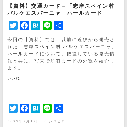
【資料】交通カード－「志摩スペイン村
パルケエスパーニャ」パールカード
Twitter
Facebook
Hatena
Line
共
有
今回の【資料】では、以前に近鉄から発売さ
れた「志摩スペイン村 パルケエスパーニャ」
パールカードについて、把握している発売情
報と共に、写真で所有カードの外観を紹介し
ます。
いいね:
Twitter
Facebook
Hatena
Line
共
有
投
2023年7月17日
シロピロ
稿