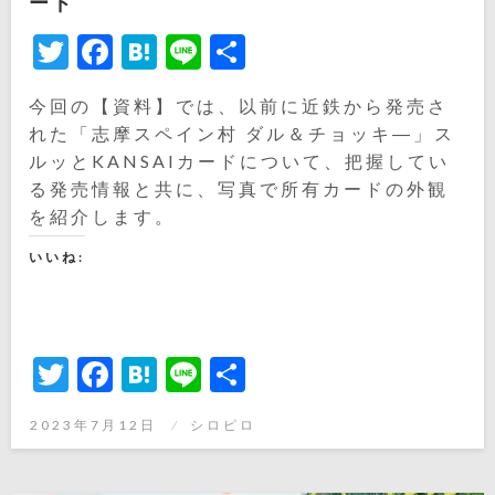
ード
Twitter
Facebook
Hatena
Line
共
有
今回の【資料】では、以前に近鉄から発売さ
れた「志摩スペイン村 ダル＆チョッキ―」ス
ルッとKANSAIカードについて、把握してい
る発売情報と共に、写真で所有カードの外観
を紹介します。
いいね:
Twitter
Facebook
Hatena
Line
共
有
投
2023年7月12日
シロピロ
稿
日: