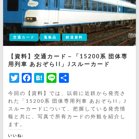
交通カード
蒐集品
鉄道資料
【資料】交通カード－「15200系 団体専
用列車 あおぞらII」Jスルーカード
Twitter
Facebook
Hatena
Line
共
有
今回の【資料】では、以前に近鉄から発売さ
れた「15200系 団体専用列車 あおぞらII」J
スルーカードについて、把握している発売情
報と共に、写真で所有カードの外観を紹介し
ます。
いいね: