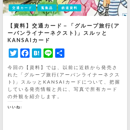
交通カード
蒐集品
鉄道資料
【資料】交通カード－「グループ旅行(ア
ーバンライナーネクスト)」スルッと
KANSAIカード
Twitter
Facebook
Hatena
Line
共
有
今回の【資料】では、以前に近鉄から発売さ
れた「グループ旅行(アーバンライナーネクス
ト)」スルッとKANSAIカードについて、把握
している発売情報と共に、写真で所有カード
の外観を紹介します。
いいね: