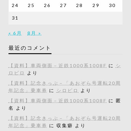
24
25
26
27
28
29
30
31
« 6月
8月 »
最近のコメント
【資料】車両側面－近鉄1000系1008F
に
シ
ロピロ
より
【資料】記念きっぷ－「あおぞら号運転20周
年記念」乗車券
に
シロピロ
より
【資料】車両側面－近鉄1000系1008F
に
匿
名
より
【資料】記念きっぷ－「あおぞら号運転20周
年記念」乗車券
に
収集癖
より