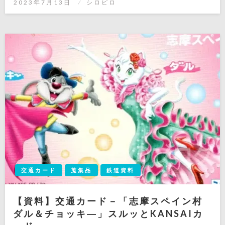
投
2023年7月13日
シロピロ
稿
日:
交通カード
蒐集品
鉄道資料
【資料】交通カード－「志摩スペイン村
ダル＆チョッキ―」スルッとKANSAIカ