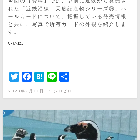
今回の【資料】では、以前に近鉄から発売さ
れた「近鉄沿線 天然記念物シリーズ⑨」パ
ールカードについて、把握している発売情報
と共に、写真で所有カードの外観を紹介しま
す。
いいね:
Twitter
Facebook
Hatena
Line
共
有
投
2023年7月11日
シロピロ
稿
日: