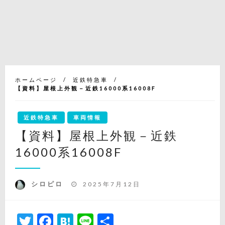
ホームページ
近鉄特急車
【資料】屋根上外観－近鉄16000系16008F
近鉄特急車
車両情報
【資料】屋根上外観－近鉄
16000系16008F
投
シロピロ
2025年7月12日
稿
日:
Twitter
Facebook
Hatena
Line
共