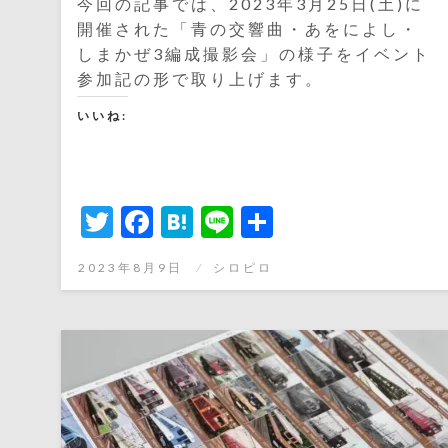
今回の記事では、2023年3月25日(土)に
開催された「青の交響曲・あをによし・
しまかぜ3編成撮影会」の様子をイベント
参加記の形で取り上げます。
いいね:
Twitter
Facebook
Hatena
Line
共
有
投
2023年8月9日
シロピロ
稿
日: