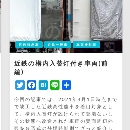
近鉄特急車
近鉄一般車
車両撮影記
近鉄の構内入替灯付き車両(前
編)
Twitter
Facebook
Hatena
Line
共
有
今回の記事では、2021年4月1日時点まで
で竣工した近鉄高性能車を着目対象とし
て、構内入替灯が設けられて登場ないし
その状態へ改造された車両の妻面周辺外
観を各形式の登場時期別でざっと紹介し