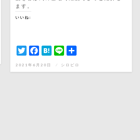
ます。
いいね:
Twitter
Facebook
Hatena
Line
共
有
投
2021年6月20日
シロピロ
稿
日: