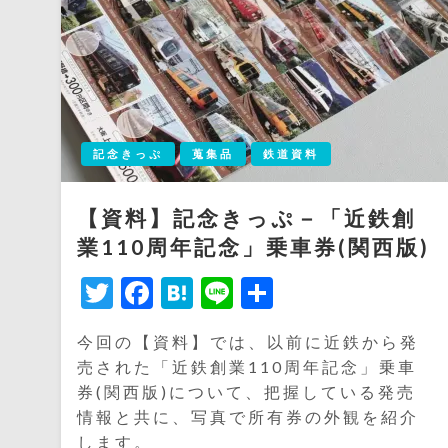
記念きっぷ
蒐集品
鉄道資料
【資料】記念きっぷ－「近鉄創
業110周年記念」乗車券(関西版)
Twitter
Facebook
Hatena
Line
共
有
今回の【資料】では、以前に近鉄から発
売された「近鉄創業110周年記念」乗車
券(関西版)について、把握している発売
情報と共に、写真で所有券の外観を紹介
します。