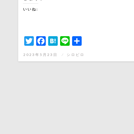
いいね:
Twitter
Facebook
Hatena
Line
共
有
投
2023年5月23日
シロピロ
稿
日: