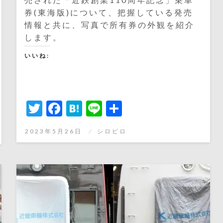
券(東海版)について、把握している発売
情報と共に、写真で所有券の外観を紹介
します。
いいね:
Twitter
Facebook
Hatena
Line
共
有
投
2023年5月26日
シロピロ
稿
日: