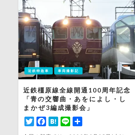
近鉄特急車
車両撮影記
近鉄橿原線全線開通100周年記念
「青の交響曲・あをによし・し
まかぜ3編成撮影会」
Twitter
Facebook
Hatena
Line
共
有