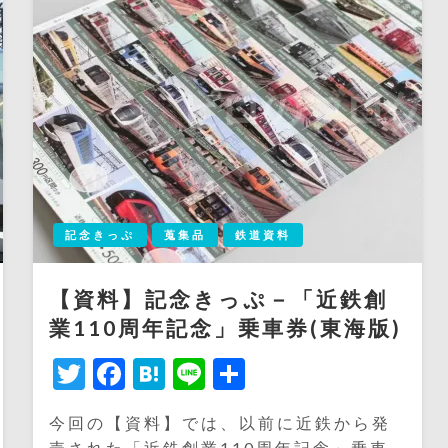
記念きっぷ
蒐集品
鉄道資料
【資料】記念きっぷ－「近鉄創
業110周年記念」乗車券(東海版)
Twitter
Facebook
Hatena
Line
共
有
今回の【資料】では、以前に近鉄から発
売された「近鉄創業110周年記念」乗車