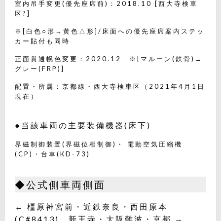
室内吊手変更(優先座席前)：2018.10 [西大寺検車
区?]
※[白色○形→黄色△形]/床面への優先座席案内ステッ
カー貼付も同時
正面貫通幌色変更：2020.12 ※[マルーン(鉄骨)→
グレー(FRP)]
配置・所属：京都線・西大寺検車区（2021年4月1日
現在）
●当該車両の主要装備機器(床下)
界磁制御装置(界磁位相制御)・ 電動空気圧縮機
(CP)・台車(KD-73)
◆公式側車両側面
← 橿原神宮前・近鉄奈良・西田原本
(C#8413) 新王寺・大阪難波・京都 →