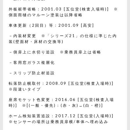
外板裾帯省略：2001.03 [五位堂(検査入場時)] ※
側面雨樋のマルーン塗装は以降省略
車体更新（2回目）等：2001.09 [高安]
－内装材変更 ※「シリーズ21」の仕様に準じた内
装(壁面材・床材の交換等)
－側扉上に水切り追設 ※乗務員扉上は省略
－客用窓ガラス複層化
－スリップ防止材追設
転落防止幌取付：2008.09 [五位堂(検査入場時)]
※段違いタイプ
座席モケット色変更：2016.06 [五位堂(検査入場
時)] ※[(一般・優先)：(赤・灰)→(白・橙)]
ホーム検知装置追設：2017.12 [五位堂(入場時)]
※センサーの場所は乗務員扉横/車体へ埋め込み