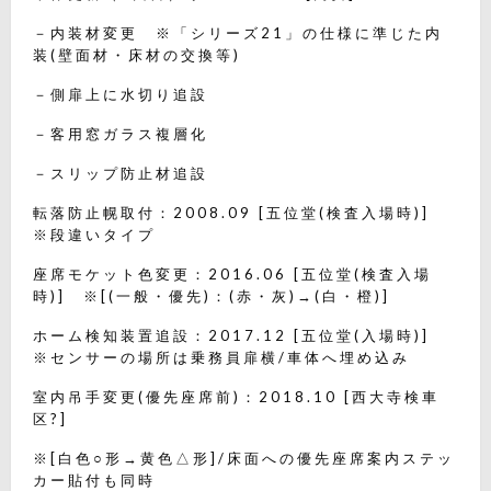
－内装材変更 ※「シリーズ21」の仕様に準じた内
装(壁面材・床材の交換等)
－側扉上に水切り追設
－客用窓ガラス複層化
－スリップ防止材追設
転落防止幌取付：2008.09 [五位堂(検査入場時)]
※段違いタイプ
座席モケット色変更：2016.06 [五位堂(検査入場
時)] ※[(一般・優先)：(赤・灰)→(白・橙)]
ホーム検知装置追設：2017.12 [五位堂(入場時)]
※センサーの場所は乗務員扉横/車体へ埋め込み
室内吊手変更(優先座席前)：2018.10 [西大寺検車
区?]
※[白色○形→黄色△形]/床面への優先座席案内ステッ
カー貼付も同時