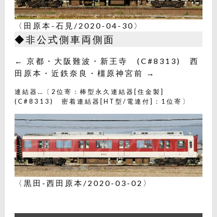
〈田原本-石見/2020-04-30〉
◆非公式側車両側面
← 京都・大阪難波・新王寺 (C#8313) 西
田原本・近鉄奈良・橿原神宮前 →
連結器…〔2位寄：棒型永久連結器[住金製]
(C#8313) 密着連結器[HT型/電連付]：1位寄〕
〈黒田-西田原本/2020-03-02〉