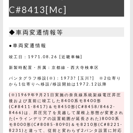
C#8413[Mc]
◆車両変遷情報等
●車両変遷情報
竣工日：1971.08.26 [近畿車輛]
新製時配置・所属：京都線・西大寺検車区
パンタグラフ移設(※)：1973? [玉川?] ※2位寄り
から1位寄りへ移設/移設開始は1972.12以降
(※)1969年9月21日実施の奈良線系統架線電圧昇圧
後および直前に竣工した8400系モ8400形
(C#8411-8417)＆モ8450形(C#8458/8462-
8466)は、昇圧完了を見越して屋根上形態が変更され
た(=ラインデリアの設置範囲が延長された)8000系
モ8000形(C#8085-8090)＆モ8210形(C#8221-
8231)と違って、従前と変わらず2パンタ設置に対応