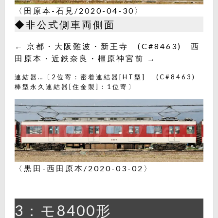
〈田原本-石見/2020-04-30〉
◆非公式側車両側面
← 京都・大阪難波・新王寺 (C#8463) 西
田原本・近鉄奈良・橿原神宮前 →
連結器…〔2位寄：密着連結器[HT型] (C#8463)
棒型永久連結器[住金製]：1位寄〕
〈黒田-西田原本/2020-03-02〉
3：モ8400形