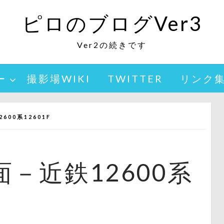
ピロのブログVer3
Ver2の続きです
ー
撮影場WIKI
TWITTER
リンク
00系12601F
－近鉄12600系