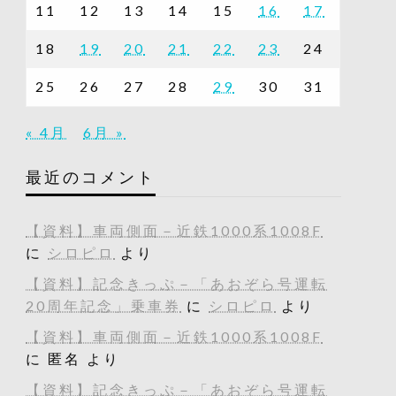
11
12
13
14
15
16
17
18
19
20
21
22
23
24
25
26
27
28
29
30
31
« 4月
6月 »
最近のコメント
【資料】車両側面－近鉄1000系1008F
に
シロピロ
より
【資料】記念きっぷ－「あおぞら号運転
20周年記念」乗車券
に
シロピロ
より
【資料】車両側面－近鉄1000系1008F
に
匿名
より
【資料】記念きっぷ－「あおぞら号運転