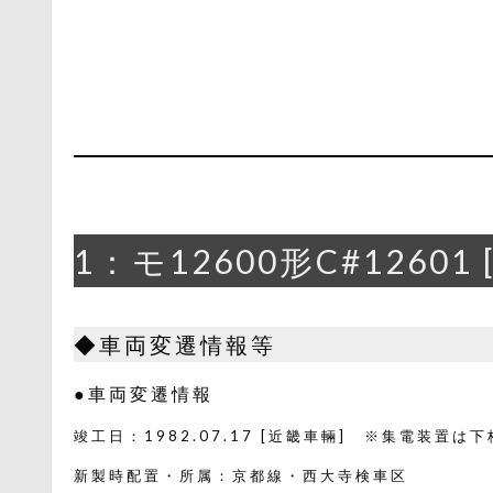
1：モ12600形C#12601 
◆車両変遷情報等
●車両変遷情報
竣工日：1982.07.17 [近畿車輛] ※集電装置は下
新製時配置・所属：京都線・西大寺検車区