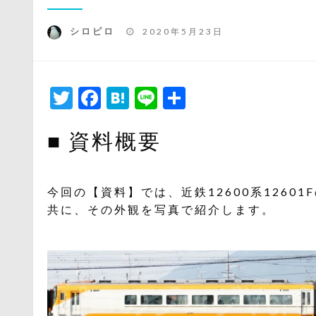
投
シロピロ
2020年5月23日
稿
日:
Twitter
Facebook
Hatena
Line
共
有
■ 資料概要
今回の【資料】では、近鉄12600系1260
共に、その外観を写真で紹介します。