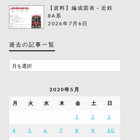
【資料】編成図表－近鉄
8A系
2026年7月6日
過去の記事一覧
過
去
の
記
2020年5月
事
一
月
火
水
木
金
土
日
覧
1
2
3
4
5
6
7
8
9
10