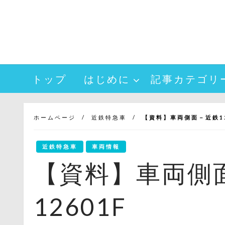
コ
ン
テ
ン
ツ
へ
トップ
はじめに
記事カテゴリ
ス
キ
ッ
プ
ホームページ
近鉄特急車
【資料】車両側面－近鉄126
近鉄特急車
車両情報
【資料】車両側面
12601F