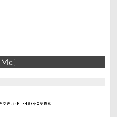
[Mc]
枠交差形(PT-48)を2基搭載