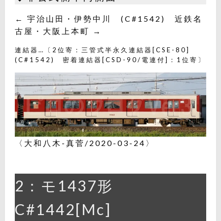
← 宇治山田・伊勢中川 (C#1542) 近鉄名
古屋・大阪上本町 →
連結器…〔2位寄：三管式半永久連結器[CSE-80]
(C#1542) 密着連結器[CSD-90/電連付]：1位寄〕
〈大和八木-真菅/2020-03-24〉
2：モ1437形
C#1442[Mc]