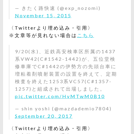
— きたく路快速 (@exp_nozomi)
November 15, 2015
〈Twitterより埋め込み・引用〉
※文章等が見れない場合は
こちら
9/20(水)、近鉄高安検車区所属の1437
系VW42(C#1542-1442)が、五位堂検
修車庫でC#1442の伊勢方の先頭台車に
増粘着剤噴射装置の設置を終えて、定期
検査を終えた1253系VC57(C#1357-
1257)と組成されて出場しました。
pic.twitter.com/HvMTwM0B10
— shin yoshi (@mazdademio7804)
September 20, 2017
〈Twitterより埋め込み・引用〉