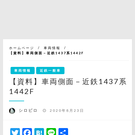
ホームページ
車両情報
【資料】車両側面－近鉄1437系1442F
車両情報
近鉄一般車
【資料】車両側面－近鉄1437系
1442F
投
シロピロ
2020年8月23日
稿
日:
Twitter
Facebook
Hatena
Line
共