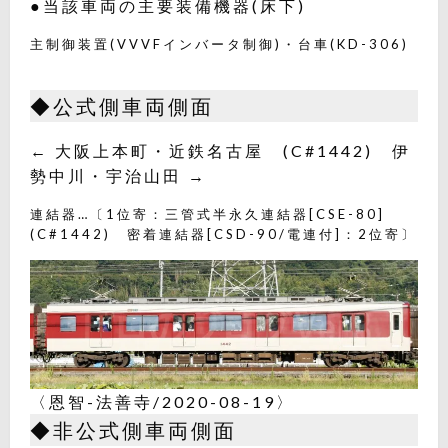
●当該車両の主要装備機器(床下)
主制御装置(VVVFインバータ制御)・台車(KD-306)
◆公式側車両側面
← 大阪上本町・近鉄名古屋 (C#1442) 伊
勢中川・宇治山田 →
連結器…〔1位寄：三管式半永久連結器[CSE-80]
(C#1442) 密着連結器[CSD-90/電連付]：2位寄〕
〈恩智-法善寺/2020-08-19〉
◆非公式側車両側面