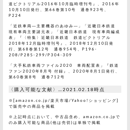
道ピクトリアル2016年10月臨時増刊号』、2016年
10月10日発行、第66巻第10号 通巻923号、
P224
「近鉄車両―主要機器のあゆみ―」「近畿日本鉄道
現有車両主要諸元表」「近畿日本鉄道 現有車両編成
表」『〈特集〉近畿日本鉄道 鉄道ピクトリアル
2018年12月臨時増刊号』、2018年12月10日発
行、第68巻第12号 通巻954号、P196-
208/P285-299/P304-309
「大手私鉄車両ファイル2020 車両配置表」『鉄道
ファン2020年8月号 付録』、2020年8月1日発行、
第60巻第8号 通巻712号
〈購入可能な文献〉…2021.02.18時点
※[amazon.co.jp/楽天市場/Yahoo!ショッピング]
で販売中の商品を掲載
※上記時点において、中古品含め、amazon.co.jpで
のみ購入可能な商品(他は売切)は単独で掲載