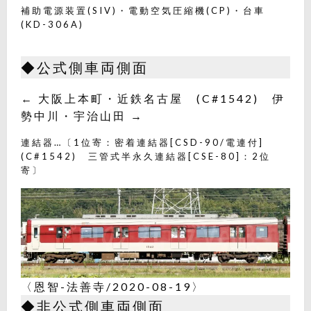
補助電源装置(SIV)・電動空気圧縮機(CP)・台車
(KD-306A)
◆公式側車両側面
← 大阪上本町・近鉄名古屋 (C#1542) 伊
勢中川・宇治山田 →
連結器…〔1位寄：密着連結器[CSD-90/電連付]
(C#1542) 三管式半永久連結器[CSE-80]：2位
寄〕
〈恩智-法善寺/2020-08-19〉
◆非公式側車両側面