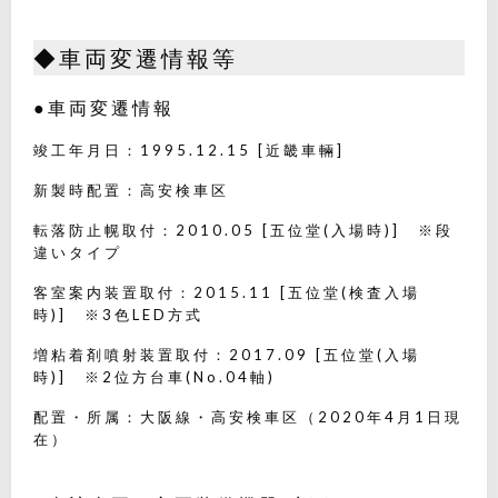
◆車両変遷情報等
●車両変遷情報
竣工年月日：1995.12.15 [近畿車輛]
新製時配置：高安検車区
転落防止幌取付：2010.05 [五位堂(入場時)] ※段
違いタイプ
客室案内装置取付：2015.11 [五位堂(検査入場
時)] ※3色LED方式
増粘着剤噴射装置取付：2017.09 [五位堂(入場
時)] ※2位方台車(No.04軸)
配置・所属：大阪線・高安検車区（2020年4月1日現
在）