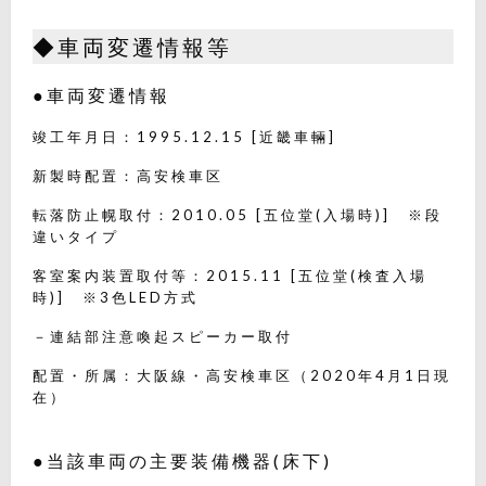
◆車両変遷情報等
●車両変遷情報
竣工年月日：1995.12.15 [近畿車輛]
新製時配置：高安検車区
転落防止幌取付：2010.05 [五位堂(入場時)] ※段
違いタイプ
客室案内装置取付等：2015.11 [五位堂(検査入場
時)] ※3色LED方式
－連結部注意喚起スピーカー取付
配置・所属：大阪線・高安検車区（2020年4月1日現
在）
●当該車両の主要装備機器(床下)