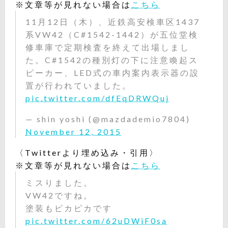
※文章等が見れない場合は
こちら
11月12日（木）、近鉄高安検車区1437
系VW42（C#1542-1442）が五位堂検
修車庫で定期検査を終えて出場しまし
た。C#1542の種別灯の下に注意喚起ス
ピーカー、LED式の車内案内表示器の設
置が行われていました。
pic.twitter.com/dfEqDRWQuj
— shin yoshi (@mazdademio7804)
November 12, 2015
〈Twitterより埋め込み・引用〉
※文章等が見れない場合は
こちら
ミスりました。
VW42ですね。
塗装もピカピカです
pic.twitter.com/62uDWiF0sa