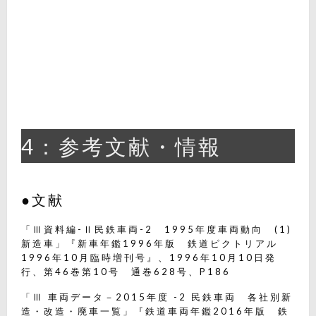
4：参考文献・情報
●文献
「Ⅲ資料編-Ⅱ民鉄車両-2 1995年度車両動向 (1)
新造車」『新車年鑑1996年版 鉄道ピクトリアル
1996年10月臨時増刊号』、1996年10月10日発
行、第46巻第10号 通巻628号、P186
「Ⅲ 車両データ－2015年度 -2 民鉄車両 各社別新
造・改造・廃車一覧」『鉄道車両年鑑2016年版 鉄