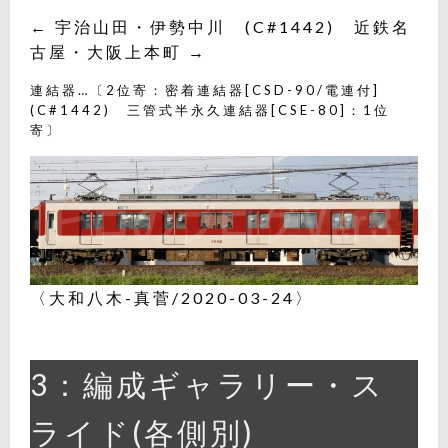
← 宇治山田・伊勢中川 (C#1442) 近鉄名
古屋・大阪上本町 →
連結器…〔2位寄：密着連結器[CSD-90/電連付]
(C#1442) 三管式半永久連結器[CSE-80]：1位
寄〕
〈大和八木-真菅/2020-03-24〉
3：編成ギャラリー・ス
ライド(各側別)