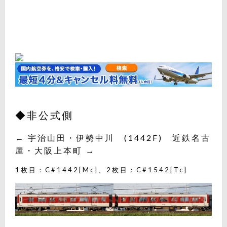
◆非公式側
← 宇治山田・伊勢中川 (1442F) 近鉄名古
屋・大阪上本町 →
1枚目：C#1442[Mc]、2枚目：C#1542[Tc]