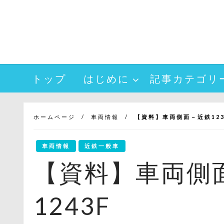
コ
ン
テ
ン
ツ
へ
トップ
はじめに
記事カテゴリ
ス
キ
ッ
プ
ホームページ
車両情報
【資料】車両側面－近鉄1233
車両情報
近鉄一般車
【資料】車両側面
1243F