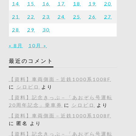
14
15
16
17
18
19
20
21
22
23
24
25
26
27
28
29
30
« 8月
10月 »
最近のコメント
【資料】車両側面－近鉄1000系1008F
に
シロピロ
より
【資料】記念きっぷ－「あおぞら号運転
20周年記念」乗車券
に
シロピロ
より
【資料】車両側面－近鉄1000系1008F
に
匿名
より
【資料】記念きっぷ－「あおぞら号運転