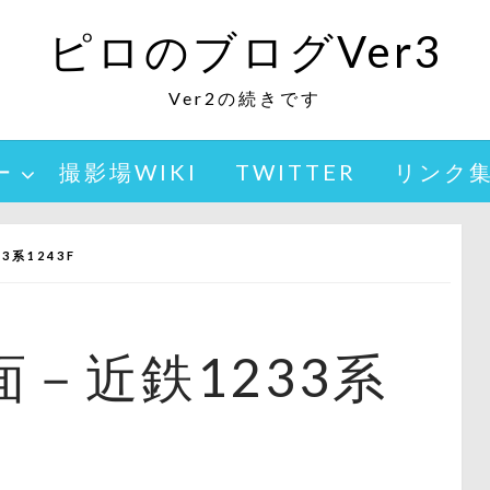
ピロのブログVer3
Ver2の続きです
ー
撮影場WIKI
TWITTER
リンク
系1243F
－近鉄1233系