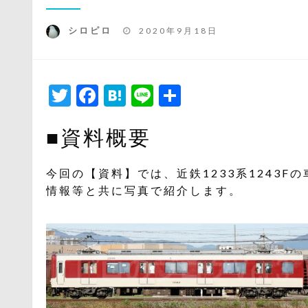
投
シロピロ
2020年9月18日
稿
日:
Twitter
Facebook
Hatena
Line
共
有
■資料概要
今回の【資料】では、近鉄1233系1243
情報等と共に写真で紹介します。