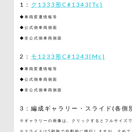
1：
ク1333形C#1343[Tc]
◆車両変遷情報等
◆公式側車両側面
◆非公式側車両側面
2：
モ1233形C#1243[Mc]
◆車両変遷情報等
◆公式側車両側面
◆非公式側車両側面
3：編成ギャラリー・スライド(各側別
※ギャラリーの画像は、クリックするとフルサイズで
※スライドは5秒毎で自動的に移行しますが、止めて