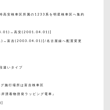
/当時高安検車区所属の1233系を明星検車区へ集約
01)→高安(2001.04.01)]
1)→富吉(2003.04.01)]/名古屋線へ配置変更
※段違いタイプ
ピング施行場所は富吉検車区
『海岸漂着物啓発ラッピング電車』
]