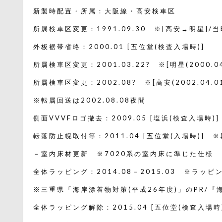
新製時配置・所属：大阪線・高安検車区
所属検車区変更：1991.09.30 ※[高安→明星]
外板裾帯省略：2000.01 [五位堂(検査入場時)]
所属検車区変更：2001.03.22? ※[明星(2000.04.
所属検車区変更：2002.08? ※[高安(2002.04.0
※転属回送は2002.08.08夜間
側面VVVFロゴ撤去：2009.05 [塩浜(検査入場時)]
転落防止幌取付等：2011.04 [五位堂(入場時)] 
－室内床材更新 ※7020系の室内床に準じた仕様
全体ラッピング：2014.08－2015.03 ※ラッ
※三重県「海岸漂着物対策(平成26年度)」のPR/
全体ラッピング解除：2015.04 [五位堂(検査入場時)