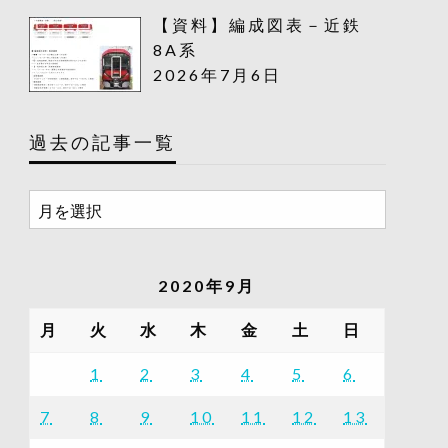
【資料】編成図表－近鉄
8A系
2026年7月6日
過去の記事一覧
過
去
の
記
2020年9月
事
一
月
火
水
木
金
土
日
覧
1
2
3
4
5
6
7
8
9
10
11
12
13