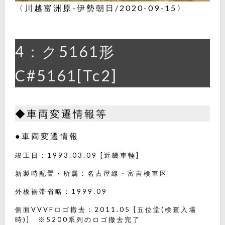
〈川越富洲原-伊勢朝日/2020-09-15〉
4：ク5161形
C#5161[Tc2]
◆車両変遷情報等
●車両変遷情報
竣工日：1993.03.09 [近畿車輛]
新製時配置・所属：名古屋線・富吉検車区
外板裾帯省略：1999.09
側面VVVFロゴ撤去：2011.05 [五位堂(検査入場
時)] ※5200系列のロゴ撤去完了