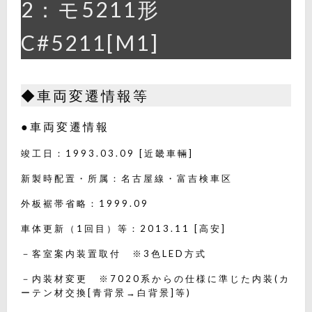
2：モ5211形
C#5211[M1]
◆車両変遷情報等
●車両変遷情報
竣工日：1993.03.09 [近畿車輛]
新製時配置・所属：名古屋線・富吉検車区
外板裾帯省略：1999.09
車体更新（1回目）等：2013.11 [高安]
－客室案内装置取付 ※3色LED方式
－内装材変更 ※7020系からの仕様に準じた内装(カ
ーテン材交換[青背景→白背景]等)