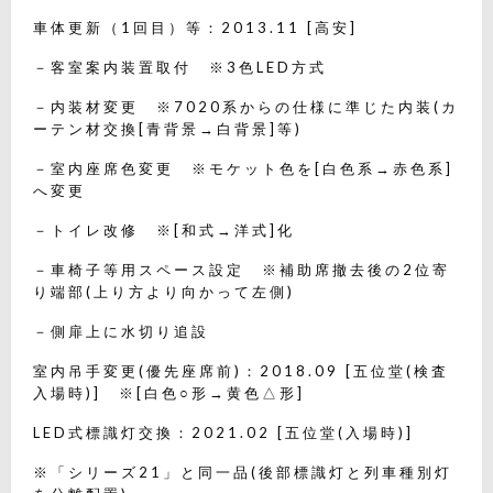
車体更新（1回目）等：2013.11 [高安]
－客室案内装置取付 ※3色LED方式
－内装材変更 ※7020系からの仕様に準じた内装(カ
ーテン材交換[青背景→白背景]等)
－室内座席色変更 ※モケット色を[白色系→赤色系]
へ変更
－トイレ改修 ※[和式→洋式]化
－車椅子等用スペース設定 ※補助席撤去後の2位寄
り端部(上り方より向かって左側)
－側扉上に水切り追設
室内吊手変更(優先座席前)：2018.09 [五位堂(検査
入場時)] ※[白色○形→黄色△形]
LED式標識灯交換：2021.02 [五位堂(入場時)]
※「シリーズ21」と同一品(後部標識灯と列車種別灯