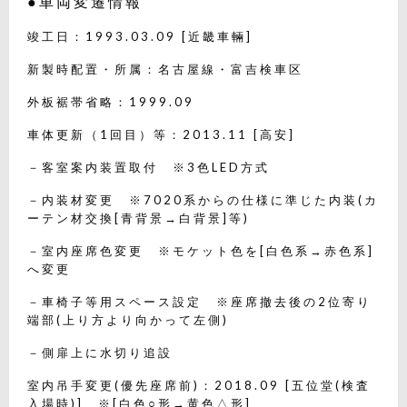
●車両変遷情報
竣工日：1993.03.09 [近畿車輛]
新製時配置・所属：名古屋線・富吉検車区
外板裾帯省略：1999.09
車体更新（1回目）等：2013.11 [高安]
－客室案内装置取付 ※3色LED方式
－内装材変更 ※7020系からの仕様に準じた内装(カ
ーテン材交換[青背景→白背景]等)
－室内座席色変更 ※モケット色を[白色系→赤色系]
へ変更
－車椅子等用スペース設定 ※座席撤去後の2位寄り
端部(上り方より向かって左側)
－側扉上に水切り追設
室内吊手変更(優先座席前)：2018.09 [五位堂(検査
入場時)] ※[白色○形→黄色△形]