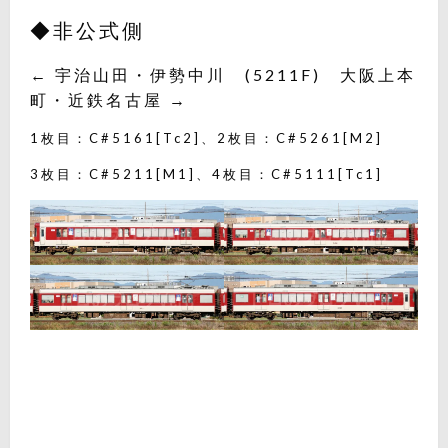
◆非公式側
← 宇治山田・伊勢中川 (5211F) 大阪上本
町・近鉄名古屋 →
1枚目：C#5161[Tc2]、2枚目：C#5261[M2]
3枚目：C#5211[M1]、4枚目：C#5111[Tc1]