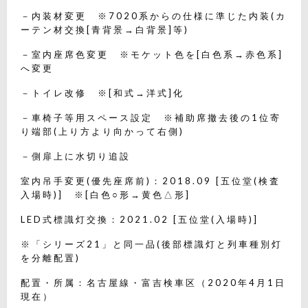
－内装材変更 ※7020系からの仕様に準じた内装(カ
ーテン材交換[青背景→白背景]等)
－室内座席色変更 ※モケット色を[白色系→赤色系]
へ変更
－トイレ改修 ※[和式→洋式]化
－車椅子等用スペース設定 ※補助席撤去後の1位寄
り端部(上り方より向かって右側)
－側扉上に水切り追設
室内吊手変更(優先座席前)：2018.09 [五位堂(検査
入場時)] ※[白色○形→黄色△形]
LED式標識灯交換：2021.02 [五位堂(入場時)]
※「シリーズ21」と同一品(後部標識灯と列車種別灯
を分離配置)
配置・所属：名古屋線・富吉検車区（2020年4月1日
現在）