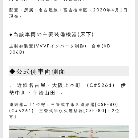
配置・所属：名古屋線・富吉検車区（2020年4月1日
現在）
●当該車両の主要装備機器(床下)
主制御装置(VVVFインバータ制御)・台車(KD-
306B)
◆公式側車両側面
← 近鉄名古屋・大阪上本町 (C#5261) 伊
勢中川・宇治山田 →
連結器…〔1位寄：三管式半永久連結器[CSE-80]
(C#5261) 三管式半永久連結器[CSE-80]：2位
寄〕