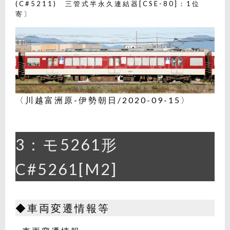
(C#5211) 三管式半永久連結器[CSE-80]：1位
寄〕
〈川越富洲原-伊勢朝日/2020-09-15〉
3：モ5261形
C#5261[M2]
◆車両変遷情報等