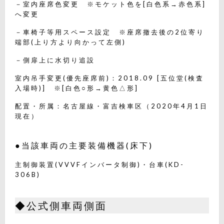
－室内座席色変更 ※モケット色を[白色系→赤色系]
へ変更
－車椅子等用スペース設定 ※座席撤去後の2位寄り
端部(上り方より向かって左側)
－側扉上に水切り追設
室内吊手変更(優先座席前)：2018.09 [五位堂(検査
入場時)] ※[白色○形→黄色△形]
配置・所属：名古屋線・富吉検車区（2020年4月1日
現在）
●当該車両の主要装備機器(床下)
主制御装置(VVVFインバータ制御)・台車(KD-
306B)
◆公式側車両側面