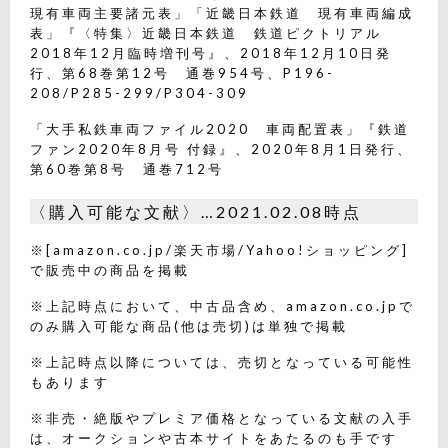
現有車両主要諸元表」「近畿日本鉄道 現有車両編成
表」『〈特集〉近畿日本鉄道 鉄道ピクトリアル
2018年12月臨時増刊号』、2018年12月10日発
行、第68巻第12号 通巻954号、P196-
208/P285-299/P304-309
「大手私鉄車両ファイル2020 車両配置表」『鉄道
ファン2020年8月号 付録』、2020年8月1日発行、
第60巻第8号 通巻712号
〈購入可能な文献〉…2021.02.08時点
※[amazon.co.jp/楽天市場/Yahoo!ショッピング]
で販売中の商品を掲載
※上記時点において、中古品含め、amazon.co.jpで
のみ購入可能な商品(他は売切)は単独で掲載
※上記時点以降については、売切となっている可能性
もあります
※非売・絶版やプレミア価格となっている文献の入手
は、オークションや古本サイトをあたるのも手です