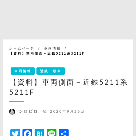
ホームページ
車両情報
【資料】車両側面－近鉄5211系5211F
車両情報
近鉄一般車
【資料】車両側面－近鉄5211系
5211F
投
シロピロ
2020年9月26日
稿
日:
Twitter
Facebook
Hatena
Line
共