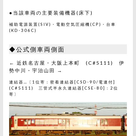
●当該車両の主要装備機器(床下)
補助電源装置(SIV)・電動空気圧縮機(CP)・台車
(KD-306C)
◆公式側車両側面
← 近鉄名古屋・大阪上本町 (C#5111) 伊
勢中川・宇治山田 →
連結器…〔1位寄：密着連結器[CSD-90/電連付]
(C#5111) 三管式半永久連結器[CSE-80]：2位
寄〕