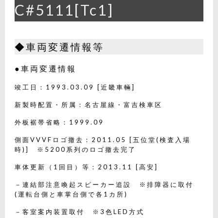
C#5111[Tc1]
◆車両変遷情報等
●車両変遷情報
竣工日：1993.03.09 [近畿車輛]
新製時配置・所属：名古屋線・富吉検車区
外板裾帯省略：1999.09
側面VVVFロゴ撤去：2011.05 [五位堂(検査入場
時)] ※5200系列のロゴ撤去完了
車体更新（1回目）等：2013.11 [高安]
－連結部注意喚起スピーカー追設 ※排障器に取付
(運転台側と車掌台側で各1カ所)
－客室案内装置取付 ※3色LED方式