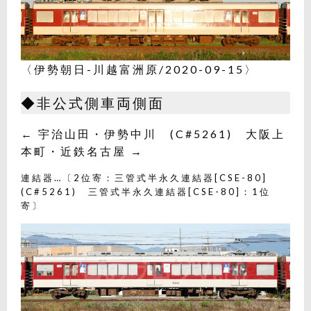
〈伊勢朝日-川越富洲原/2020-09-15〉
◆非公式側車両側面
← 宇治山田・伊勢中川 (C#5261) 大阪上
本町・近鉄名古屋 →
連結器…〔2位寄：三管式半永久連結器[CSE-80]
(C#5261) 三管式半永久連結器[CSE-80]：1位
寄〕