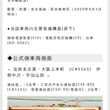
を分離配置)
配置・所属：名古屋線・富吉検車区（2020年4月1日
現在）
●当該車両の主要装備機器(床下)
補助電源装置(SIV)・電動空気圧縮機(CP)・台車
(KD-306C)
◆公式側車両側面
← 近鉄名古屋・大阪上本町 (C#5161) 伊
勢中川・宇治山田 →
連結器…〔1位寄：三管式半永久連結器[CSE-80]
(C#5161) 密着連結器[CSD-90/電連付]：2位寄〕