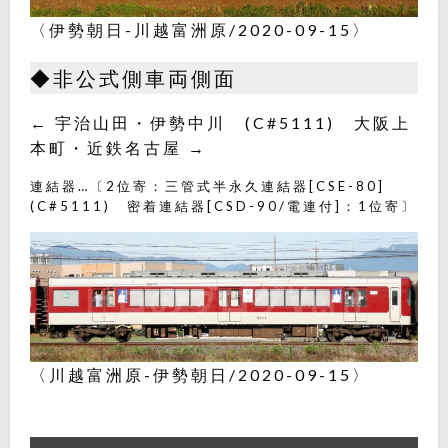
〈伊勢朝日-川越富洲原/2020-09-15〉
◆非公式側車両側面
← 宇治山田・伊勢中川 (C#5111) 大阪上
本町・近鉄名古屋 →
連結器…〔2位寄：三管式半永久連結器[CSE-80]
(C#5111) 密着連結器[CSD-90/電連付]：1位寄〕
〈川越富洲原-伊勢朝日/2020-09-15〉