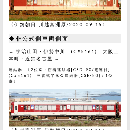
〈伊勢朝日-川越富洲原/2020-09-15〉
◆非公式側車両側面
← 宇治山田・伊勢中川 (C#5161) 大阪上
本町・近鉄名古屋 →
連結器…〔2位寄：密着連結器[CSD-90/電連付]
(C#5161) 三管式半永久連結器[CSE-80]：1位
寄〕