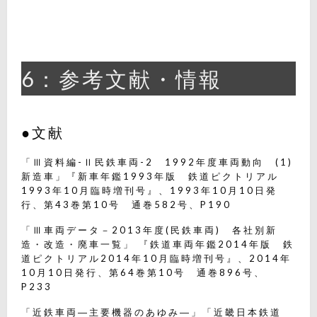
6：参考文献・情報
●文献
「Ⅲ資料編-Ⅱ民鉄車両-2 1992年度車両動向 (1)
新造車」『新車年鑑1993年版 鉄道ピクトリアル
1993年10月臨時増刊号』、1993年10月10日発
行、第43巻第10号 通巻582号、P190
「Ⅲ車両データ－2013年度(民鉄車両) 各社別新
造・改造・廃車一覧」 『鉄道車両年鑑2014年版 鉄
道ピクトリアル2014年10月臨時増刊号』、2014年
10月10日発行、第64巻第10号 通巻896号、
P233
「近鉄車両―主要機器のあゆみ―」「近畿日本鉄道