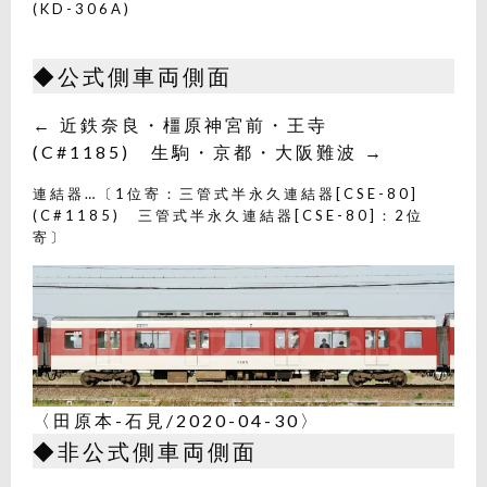
(KD-306A)
◆公式側車両側面
← 近鉄奈良・橿原神宮前・王寺
(C#1185) 生駒・京都・大阪難波 →
連結器…〔1位寄：三管式半永久連結器[CSE-80]
(C#1185) 三管式半永久連結器[CSE-80]：2位
寄〕
〈田原本-石見/2020-04-30〉
◆非公式側車両側面