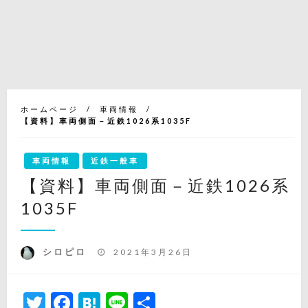
ホームページ
車両情報
【資料】車両側面－近鉄1026系1035F
車両情報
近鉄一般車
【資料】車両側面－近鉄1026系
1035F
投
シロピロ
2021年3月26日
稿
日:
Twitter
Facebook
Hatena
Line
共