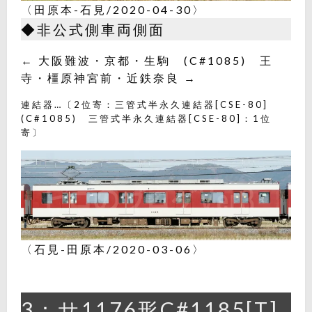
〈田原本-石見/2020-04-30〉
◆非公式側車両側面
← 大阪難波・京都・生駒 (C#1085) 王
寺・橿原神宮前・近鉄奈良 →
連結器…〔2位寄：三管式半永久連結器[CSE-80]
(C#1085) 三管式半永久連結器[CSE-80]：1位
寄〕
〈石見-田原本/2020-03-06〉
3：サ1176形C#1185[T]