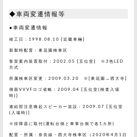
◆車両変遷情報等
●車両変遷情報
竣工日：1998.08.10 [近畿車輛]
新製時配置：東花園検車区
客室案内装置取付：2002.05 [五位堂] ※3色LED
方式
所属検車区変更：2009.03.20 ※[東花園→西大寺]
側面VVVFロゴ省略：2009.04 [五位堂(検査入場
時)]
連結部注意喚起スピーカー追設：2009.07 [五位堂
(入場時)]
※排障器に取付(運転台側と車掌台側で各1カ所)
配置・所属：奈良線・西大寺検車区（2020年4月1日