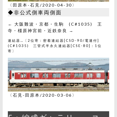
〈田原本-石見/2020-04-30〉
◆非公式側車両側面
← 大阪難波・京都・生駒 (C#1035) 王
寺・橿原神宮前・近鉄奈良 →
連結器…〔2位寄：密着連結器[CSD-90/電連付]
(C#1035) 三管式半永久連結器[CSE-80]：1位
寄〕
〈石見-田原本/2020-03-06〉