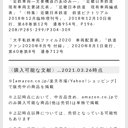
「近鉄車両―主要機器のあゆみ―」「近畿日本鉄道
現有車両主要諸元表」「近畿日本鉄道 現有車両編成
表」『〈特集〉近畿日本鉄道 鉄道ピクトリアル
2018年12月臨時増刊号』、2018年12月10日発
行、第68巻第12号 通巻954号、P196-
208/P285-299/P304-309
「大手私鉄車両ファイル2020 車両配置表」『鉄道
ファン2020年8月号 付録』、2020年8月1日発行、
第60巻第8号 通巻712号
〈購入可能な文献〉…2021.03.26時点
※[amazon.co.jp/楽天市場/Yahoo!ショッピング]
で販売中の商品を掲載
※上記時点において、中古品含め、amazon.co.jpで
のみ購入可能な商品(他は売切)は単独で掲載
※上記時点以降については、売切となっている可能性
もあります