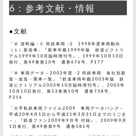
6：参考文献・情報
●文献
「Ⅲ 資料編 -Ⅱ 民鉄車両 -2 1998年度車両動向
（１）新造車」『新車年鑑1999年版 鉄道ピクトリ
アル1999年10月臨時増刊号』、1999年10月10日
発行、第49巻第10号 通巻676号、P177
「Ⅲ 車両データ－2002年度 -2 民鉄車両 各社別新
造・改造・廃車一覧」『鉄道車両年鑑2003年版 鉄
道ピクトリアル2003年10月臨時増刊号』、2003年
10月10日発行、第53巻第10号 通巻738号、
P216
「大手私鉄車両ファイル2009 車両データバンク－
平成20年4月1日から平成21年3月31日までのうごき
－」『鉄道ファン2009年9月号 付録』、2009年9月
1日発行、第49巻第9号 通巻581号