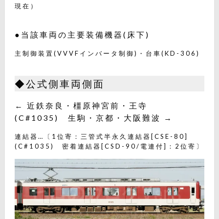
現在）
●当該車両の主要装備機器(床下)
主制御装置(VVVFインバータ制御)・台車(KD-306)
◆公式側車両側面
← 近鉄奈良・橿原神宮前・王寺
(C#1035) 生駒・京都・大阪難波 →
連結器…〔1位寄：三管式半永久連結器[CSE-80]
(C#1035) 密着連結器[CSD-90/電連付]：2位寄〕