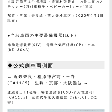
※設定箇所は手摺増設・壁面材張替え、内外に案内ス
テッカー2種([車椅子・ベビーカー]マーク)追加
配置・所属：奈良線・西大寺検車区（2020年4月1日
現在）
●当該車両の主要装備機器(床下)
補助電源装置(SIV)・電動空気圧縮機(CP)・台車
(KD-306A)
◆公式側車両側面
← 近鉄奈良・橿原神宮前・王寺
(C#1135) 生駒・京都・大阪難波 →
連結器…〔1位寄：密着連結器[CSD-90/電連付]
(C#1135) 三管式半永久連結器[CSE-80]：2位
寄〕