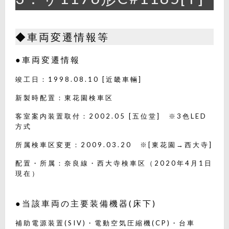
◆車両変遷情報等
●車両変遷情報
竣工日：1998.08.10 [近畿車輛]
新製時配置：東花園検車区
客室案内装置取付：2002.05 [五位堂] ※3色LED
方式
所属検車区変更：2009.03.20 ※[東花園→西大寺]
配置・所属：奈良線・西大寺検車区（2020年4月1日
現在）
●当該車両の主要装備機器(床下)
補助電源装置(SIV)・電動空気圧縮機(CP)・台車