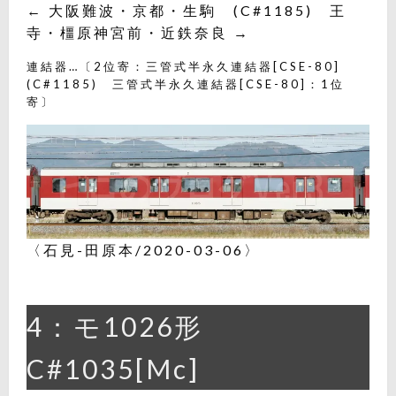
← 大阪難波・京都・生駒 (C#1185) 王
寺・橿原神宮前・近鉄奈良 →
連結器…〔2位寄：三管式半永久連結器[CSE-80]
(C#1185) 三管式半永久連結器[CSE-80]：1位
寄〕
〈石見-田原本/2020-03-06〉
4：モ1026形
C#1035[Mc]