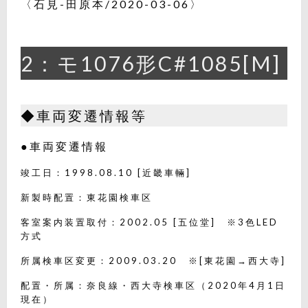
〈石見-田原本/2020-03-06〉
2：モ1076形C#1085[M]
◆車両変遷情報等
●車両変遷情報
竣工日：1998.08.10 [近畿車輛]
新製時配置：東花園検車区
客室案内装置取付：2002.05 [五位堂] ※3色LED
方式
所属検車区変更：2009.03.20 ※[東花園→西大寺]
配置・所属：奈良線・西大寺検車区（2020年4月1日
現在）