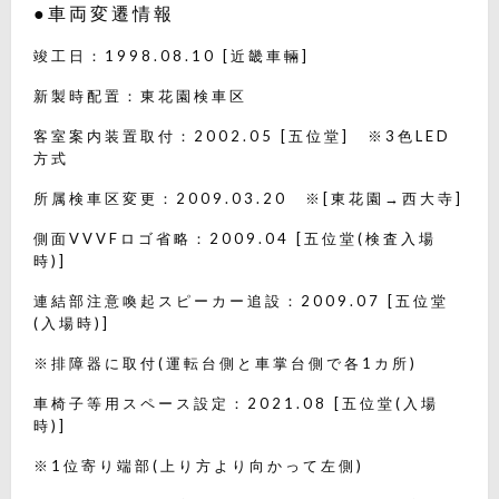
●車両変遷情報
竣工日：1998.08.10 [近畿車輛]
新製時配置：東花園検車区
客室案内装置取付：2002.05 [五位堂] ※3色LED
方式
所属検車区変更：2009.03.20 ※[東花園→西大寺]
側面VVVFロゴ省略：2009.04 [五位堂(検査入場
時)]
連結部注意喚起スピーカー追設：2009.07 [五位堂
(入場時)]
※排障器に取付(運転台側と車掌台側で各1カ所)
車椅子等用スペース設定：2021.08 [五位堂(入場
時)]
※1位寄り端部(上り方より向かって左側)