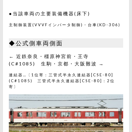
●当該車両の主要装備機器(床下)
主制御装置(VVVFインバータ制御)・台車(KD-306)
◆公式側車両側面
← 近鉄奈良・橿原神宮前・王寺
(C#1085) 生駒・京都・大阪難波 →
連結器…〔1位寄：三管式半永久連結器[CSE-80]
(C#1085) 三管式半永久連結器[CSE-80]：2位
寄〕