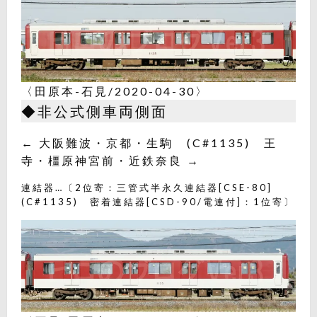
〈田原本-石見/2020-04-30〉
◆非公式側車両側面
← 大阪難波・京都・生駒 (C#1135) 王
寺・橿原神宮前・近鉄奈良 →
連結器…〔2位寄：三管式半永久連結器[CSE-80]
(C#1135) 密着連結器[CSD-90/電連付]：1位寄〕