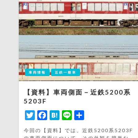
車両情報
近鉄一般車
【資料】車両側面－近鉄5200系
5203F
Twitter
Facebook
Hatena
Line
共
有
今回の【資料】では、近鉄5200系5203F
の車両側面について、その外観を簡単な