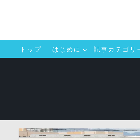
コ
ン
テ
ン
ツ
へ
トップ
はじめに
記事カテゴリ
ス
キ
ッ
プ