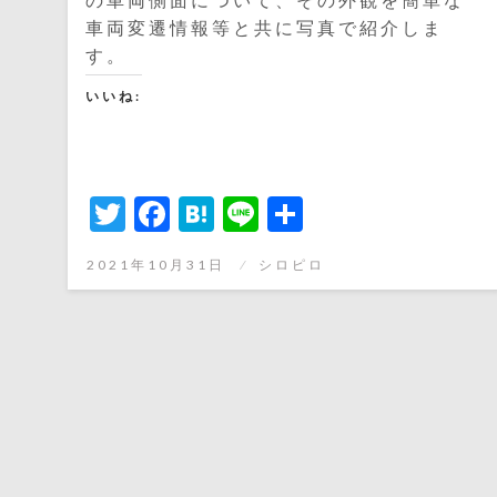
車両変遷情報等と共に写真で紹介しま
す。
いいね:
Twitter
Facebook
Hatena
Line
共
有
投
2021年10月31日
シロピロ
稿
日: