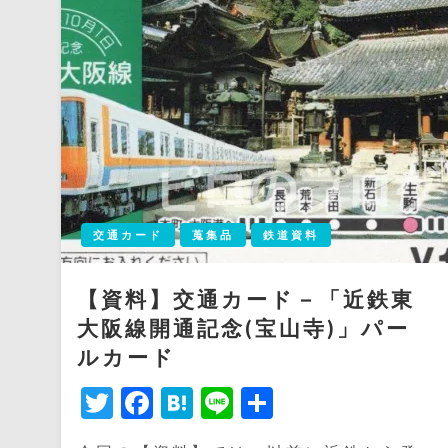
交通カード
蒐集品
鉄道資料
【資料】交通カード－「近鉄東
大阪線開通記念(宝山寺)」パー
ルカード
Twitter
Facebook
Hatena
Line
共
有