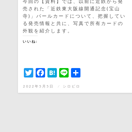
今回の【資料】では、以前に近鉄から発
売された「近鉄東大阪線開通記念(宝山
寺)」パールカードについて、把握してい
る発売情報と共に、写真で所有カードの
外観を紹介します。
いいね:
Twitter
Facebook
Hatena
Line
共
有
投
2022年5月5日
シロピロ
稿
日: