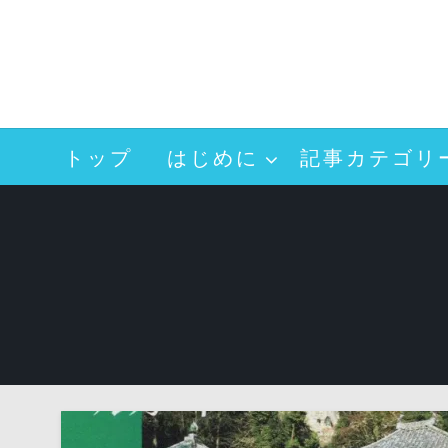
コ
ン
テ
ン
ツ
へ
トップ
はじめに
記事カテゴリ
ス
キ
ッ
プ