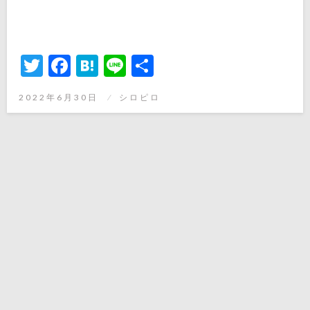
Twitter
Facebook
Hatena
Line
共
有
投
2022年6月30日
シロピロ
稿
日: