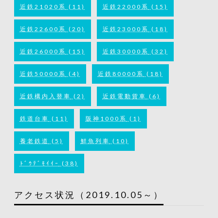
近鉄21020系
(11)
近鉄22000系
(15)
近鉄22600系
(20)
近鉄23000系
(18)
近鉄26000系
(15)
近鉄30000系
(32)
近鉄50000系
(4)
近鉄80000系
(18)
近鉄構内入替車
(2)
近鉄電動貨車
(6)
鉄道台車
(11)
阪神1000系
(1)
養老鉄道
(5)
鮮魚列車
(10)
ﾄﾞｳﾃﾞﾓｲｲｰ
(38)
アクセス状況（2019.10.05～）