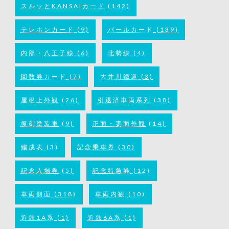
スルッとKANSAIカード
(142)
テレホンカード
(9)
パールカード
(139)
内部・八王子線
(6)
北勢線
(4)
回数券カード
(7)
大井川鐵道
(3)
屋根上外観
(26)
引退済車両系列
(38)
復刻塗装車
(9)
正面・妻面外観
(14)
編成表
(3)
記念乗車券
(30)
記念入場券
(5)
記念特急券
(12)
車両側面
(318)
車両内観
(10)
近鉄1A系
(1)
近鉄6A系
(1)