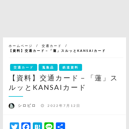
ホームページ
交通カード
【資料】交通カード－「蓮」スルッとKANSAIカード
交通カード
蒐集品
鉄道資料
【資料】交通カード－「蓮」ス
ルッとKANSAIカード
投
シロピロ
2022年7月12日
稿
日:
Twitter
Facebook
Hatena
Line
共