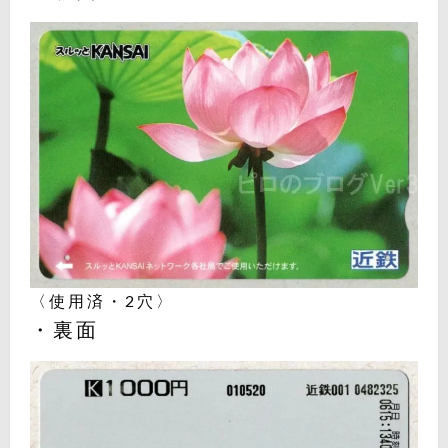
〈使用済・2穴〉
・裏面