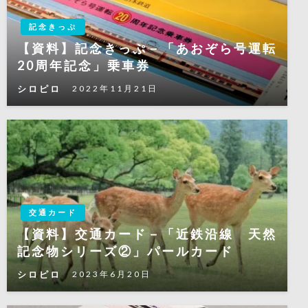
記念きっぷ
【資料】記念きっぷ－「あおぞら号運転
20周年記念」乗車券
シロピロ
2022年11月21日
交通カード
【資料】交通カード－「近鉄沿線 天然
記念物シリーズ②」パールカード
シロピロ
2023年6月20日