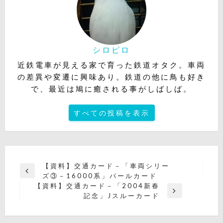
シロピロ
近鉄電車が見える家で育った鉄道オタク。車両
の差異や変遷に興味あり。鉄道の他に鳥も好き
で、最近は鳩に癒される事がしばしば。
すべての投稿を表示
投
【資料】交通カード－「車両シリー
前
ズ③－16000系」パールカード
稿
の
【資料】交通カード－「2004新春
ナ
投
次
記念」Jスルーカード
稿
の
ビ
投