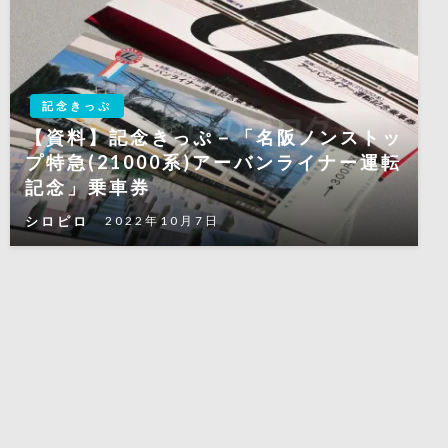
記念きっぷ
【資料】記念きっぷ－「名阪ノンストッ
プ特急(21000系)アーバンライナー運転
記念」乗車券
シロピロ
2022年10月7日