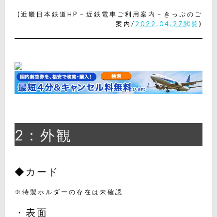
(近畿日本鉄道HP－近鉄電車ご利用案内－きっぷのご
案内/
2022.04.27閲覧
)
2：外観
◆カード
※特製ホルダーの存在は未確認
・表面