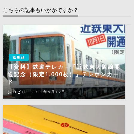
ゲ
稿
ー
こちらの記事もいかがですか？
シ
ョ
ン
蒐集品
【資料】鉄道テレカ－「近鉄東大阪線開
通記念（限定1,000枚）」テレホンカー
ド
シロピロ
2022年5月19日