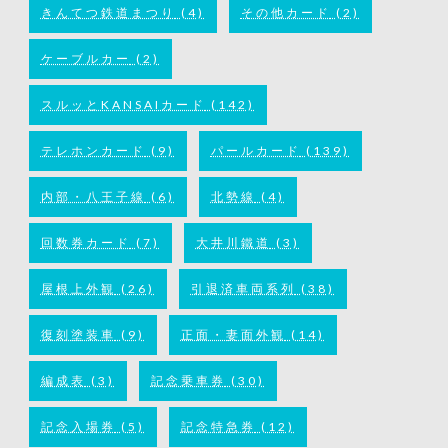
きんてつ鉄道まつり
(4)
その他カード
(2)
ケーブルカー
(2)
スルッとKANSAIカード
(142)
テレホンカード
(9)
パールカード
(139)
内部・八王子線
(6)
北勢線
(4)
回数券カード
(7)
大井川鐵道
(3)
屋根上外観
(26)
引退済車両系列
(38)
復刻塗装車
(9)
正面・妻面外観
(14)
編成表
(3)
記念乗車券
(30)
記念入場券
(5)
記念特急券
(12)