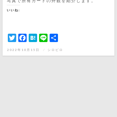
写真で所有カードの外観を紹介します。
いいね:
Twitter
Facebook
Hatena
Line
共
有
投
2022年10月15日
シロピロ
稿
日: