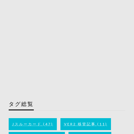
タグ総覧
Jスルーカード
(47)
VER2 移管記事
(11)