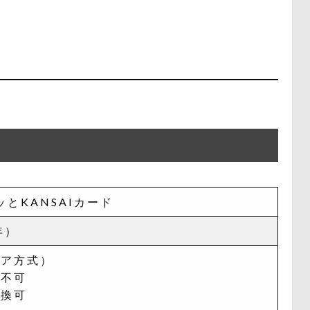
とKANSAIカード
年）
ェア方式）
は不可
引換可