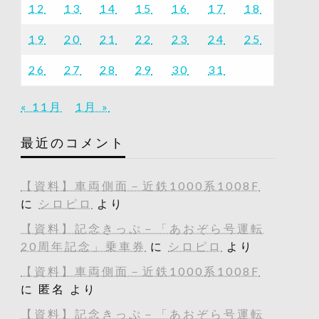
12
13
14
15
16
17
18
19
20
21
22
23
24
25
26
27
28
29
30
31
« 11月
1月 »
最近のコメント
【資料】車両側面－近鉄1000系1008F
に
シロピロ
より
【資料】記念きっぷ－「あおぞら号運転
20周年記念」乗車券
に
シロピロ
より
【資料】車両側面－近鉄1000系1008F
に
匿名
より
【資料】記念きっぷ－「あおぞら号運転