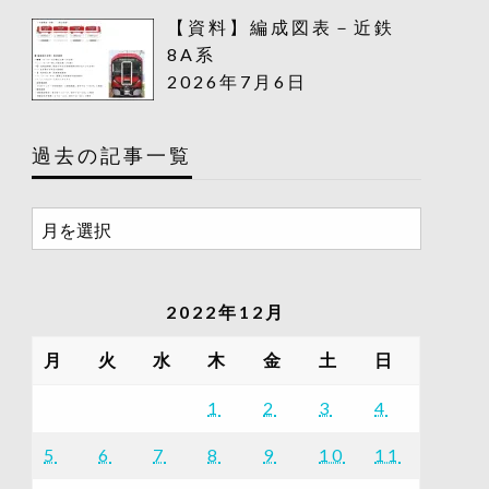
【資料】編成図表－近鉄
8A系
2026年7月6日
過去の記事一覧
過
去
の
記
2022年12月
事
一
月
火
水
木
金
土
日
覧
1
2
3
4
5
6
7
8
9
10
11