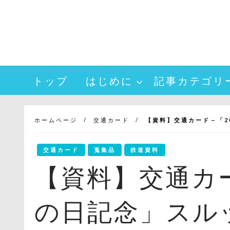
コ
ン
テ
ン
ツ
へ
トップ
はじめに
記事カテゴリ
ス
キ
ッ
プ
ホームページ
交通カード
【資料】交通カード－「20
交通カード
蒐集品
鉄道資料
【資料】交通カー
の日記念」スルッ