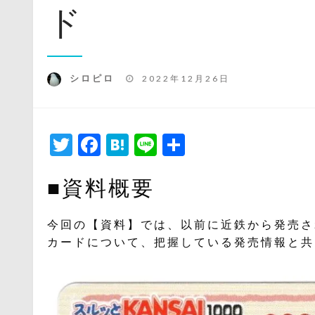
ド
投
シロピロ
2022年12月26日
稿
日:
Twitter
Facebook
Hatena
Line
共
有
■資料概要
今回の【資料】では、以前に近鉄から発売され
カードについて、把握している発売情報と共