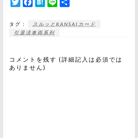
Twitter
Facebook
Hatena
Line
共
み
有
中…
タグ :
スルッとKANSAIカード
引退済車両系列
コメントを残す (詳細記入は必須では
ありません)