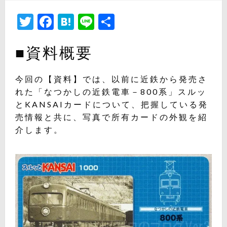
日:
Twitter
Facebook
Hatena
Line
共
有
■資料概要
今回の【資料】では、以前に近鉄から発売さ
れた「なつかしの近鉄電車－800系」スルッ
とKANSAIカードについて、把握している発
売情報と共に、写真で所有カードの外観を紹
介します。