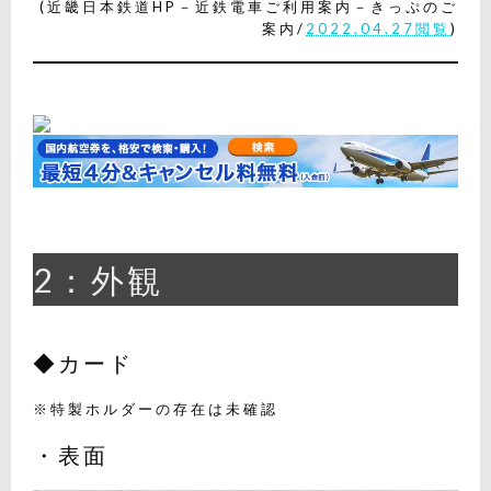
(近畿日本鉄道HP－近鉄電車ご利用案内－きっぷのご
案内/
2022.04.27閲覧
)
2：外観
◆カード
※特製ホルダーの存在は未確認
・表面