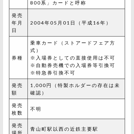
800系」カードと呼称
発売
年月
2004年05月01日（平成16年）
日
乗車カード（ストアードフェア方
式）
券種
※入場券としての直接使用は不可
※自動券売機での入場券等引換可
※特急券引換不可
発売
1,000円（特製ホルダーの存在は未
額
確認）
発売
不明
枚数
発売
青山町駅以西の近鉄主要駅
場所