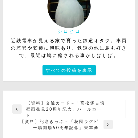
シロピロ
近鉄電車が見える家で育った鉄道オタク。車両
の差異や変遷に興味あり。鉄道の他に鳥も好き
で、最近は鳩に癒される事がしばしば。
すべての投稿を表示
投
【資料】交通カード－「高松塚古墳
壁画発見20周年記念」パールカー
稿
前
ド
の
ナ
【資料】記念きっぷ－「花園ラグビ
投
次
ー場開場50周年記念」乗車券
ビ
稿
の