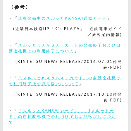
〈参考〉
・「
現在発売中のスルッとKANSAI近鉄カード
」
(近畿日本鉄道HP「K’s PLAZA」－近鉄電車ガイド
／旅客案内情報)
・「
スルッとＫＡＮＳＡＩカードの発売終了および自
動改札機での利用終了について
」
(KINTETSU NEWS RELEASE/2016.07.01付発
表-PDF)
・「
「スルッとＫＡＮＳＡＩカード」の自動改札機で
の利用終了後の取り扱いについて
」
(KINTETSU NEWS RELEASE/2017.10.10付発
表-PDF)
・「
「スルッとKANSAIカード」、「Jスルーカー
ド」の自動改札機での利用終了および払戻しについ
て
」