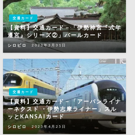
交通カード
【資料】交通カード－「伊勢神宮『式年
遷宮』シリーズ②」パールカード
シロピロ
2023年3月31日
交通カード
【資料】交通カード－「アーバンライナ
ーネクスト ・伊勢志摩ライナー」スル
ッとKANSAIカード
シロピロ
2023年4月25日