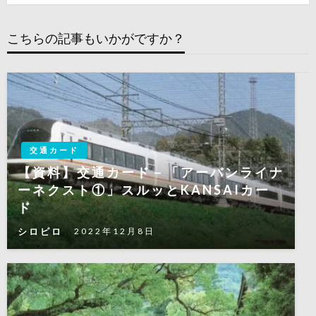
ゲ
投
稿
ー
こちらの記事もいかがですか？
シ
ョ
ン
交通カード
【資料】交通カード－「アーバンライナ
ーネクスト①」スルッとKANSAIカー
ド
シロピロ
2022年12月8日