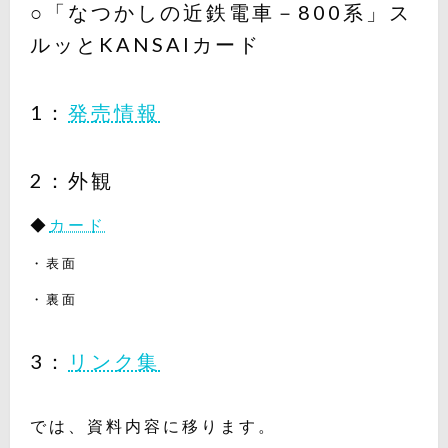
○「なつかしの近鉄電車－800系」ス
ルッとKANSAIカード
1：
発売情報
2：外観
◆
カード
・表面
・裏面
3：
リンク集
では、資料内容に移ります。