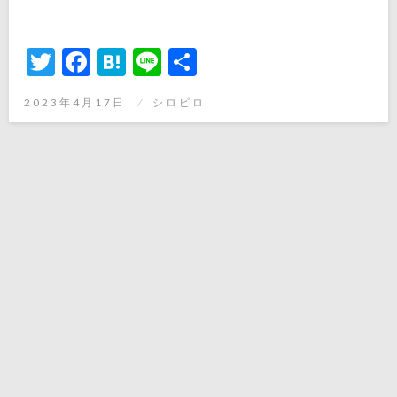
Twitter
Facebook
Hatena
Line
共
有
投
2023年4月17日
シロピロ
稿
日: