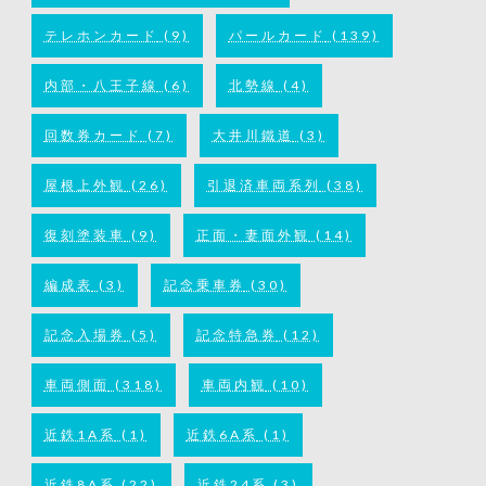
テレホンカード
(9)
パールカード
(139)
内部・八王子線
(6)
北勢線
(4)
回数券カード
(7)
大井川鐵道
(3)
屋根上外観
(26)
引退済車両系列
(38)
復刻塗装車
(9)
正面・妻面外観
(14)
編成表
(3)
記念乗車券
(30)
記念入場券
(5)
記念特急券
(12)
車両側面
(318)
車両内観
(10)
近鉄1A系
(1)
近鉄6A系
(1)
近鉄8A系
(22)
近鉄24系
(3)