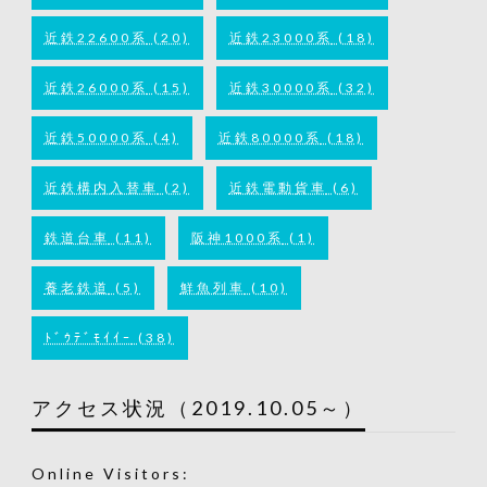
近鉄22600系
(20)
近鉄23000系
(18)
近鉄26000系
(15)
近鉄30000系
(32)
近鉄50000系
(4)
近鉄80000系
(18)
近鉄構内入替車
(2)
近鉄電動貨車
(6)
鉄道台車
(11)
阪神1000系
(1)
養老鉄道
(5)
鮮魚列車
(10)
ﾄﾞｳﾃﾞﾓｲｲｰ
(38)
アクセス状況（2019.10.05～）
Online Visitors: