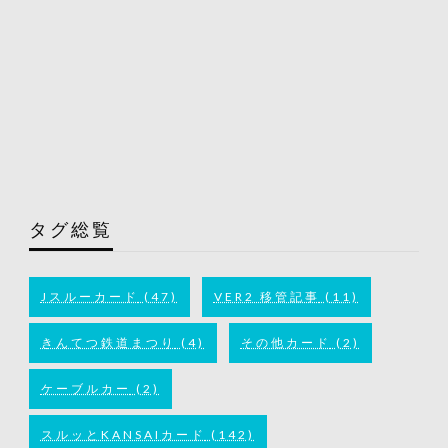
タグ総覧
Jスルーカード
(47)
VER2 移管記事
(11)
きんてつ鉄道まつり
(4)
その他カード
(2)
ケーブルカー
(2)
スルッとKANSAIカード
(142)