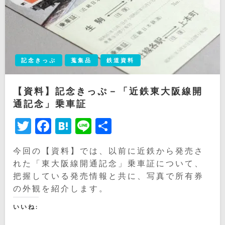
記念きっぷ
蒐集品
鉄道資料
【資料】記念きっぷ－「近鉄東大阪線開
通記念」乗車証
Twitter
Facebook
Hatena
Line
共
有
今回の【資料】では、以前に近鉄から発売さ
れた「東大阪線開通記念」乗車証について、
把握している発売情報と共に、写真で所有券
の外観を紹介します。
いいね: