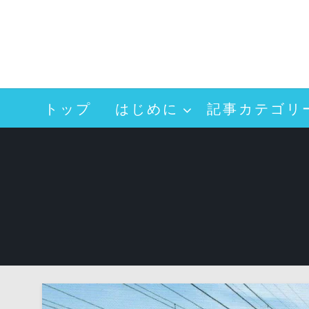
コ
ン
テ
ン
ツ
へ
トップ
はじめに
記事カテゴリ
ス
キ
ッ
プ