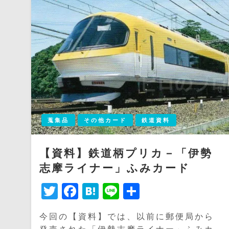
蒐集品
その他カード
鉄道資料
【資料】鉄道柄プリカ－「伊勢
志摩ライナー」ふみカード
Twitter
Facebook
Hatena
Line
共
有
今回の【資料】では、以前に郵便局から
発売された「伊勢志摩ライナー」ふみカ