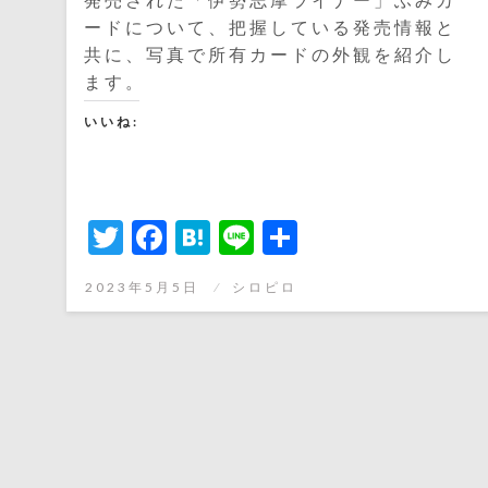
ードについて、把握している発売情報と
共に、写真で所有カードの外観を紹介し
ます。
いいね:
Twitter
Facebook
Hatena
Line
共
有
投
2023年5月5日
シロピロ
稿
日: