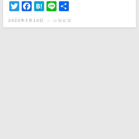
Twitter
Facebook
Hatena
Line
共
有
投
2023年5月10日
シロピロ
稿
日: