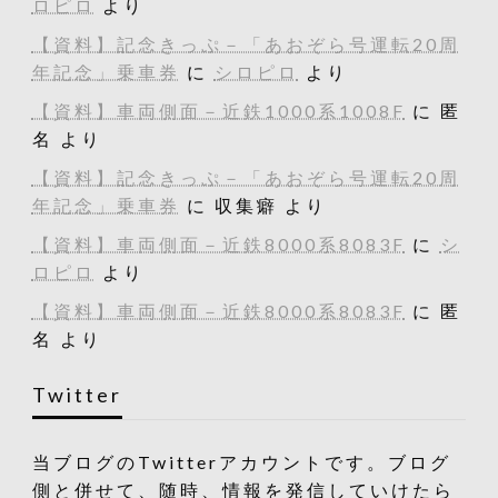
ロピロ
より
【資料】記念きっぷ－「あおぞら号運転20周
年記念」乗車券
に
シロピロ
より
【資料】車両側面－近鉄1000系1008F
に
匿
名
より
【資料】記念きっぷ－「あおぞら号運転20周
年記念」乗車券
に
収集癖
より
【資料】車両側面－近鉄8000系8083F
に
シ
ロピロ
より
【資料】車両側面－近鉄8000系8083F
に
匿
名
より
Twitter
当ブログのTwitterアカウントです。ブログ
側と併せて、随時、情報を発信していけたら