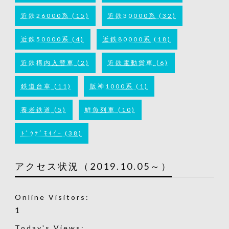
近鉄26000系
(15)
近鉄30000系
(32)
近鉄50000系
(4)
近鉄80000系
(18)
近鉄構内入替車
(2)
近鉄電動貨車
(6)
鉄道台車
(11)
阪神1000系
(1)
養老鉄道
(5)
鮮魚列車
(10)
ﾄﾞｳﾃﾞﾓｲｲｰ
(38)
アクセス状況（2019.10.05～）
Online Visitors:
1
Today's Views: