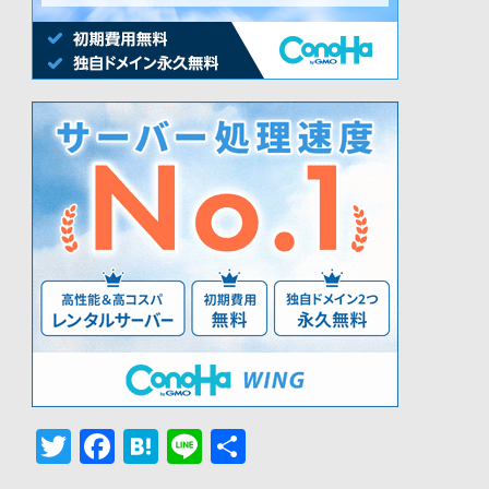
Twitter
Facebook
Hatena
Line
共
有