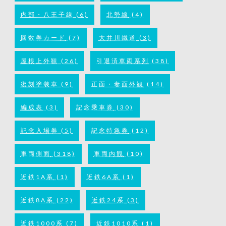
内部・八王子線
(6)
北勢線
(4)
回数券カード
(7)
大井川鐵道
(3)
屋根上外観
(26)
引退済車両系列
(38)
復刻塗装車
(9)
正面・妻面外観
(14)
編成表
(3)
記念乗車券
(30)
記念入場券
(5)
記念特急券
(12)
車両側面
(318)
車両内観
(10)
近鉄1A系
(1)
近鉄6A系
(1)
近鉄8A系
(22)
近鉄24系
(3)
近鉄1000系
(7)
近鉄1010系
(1)