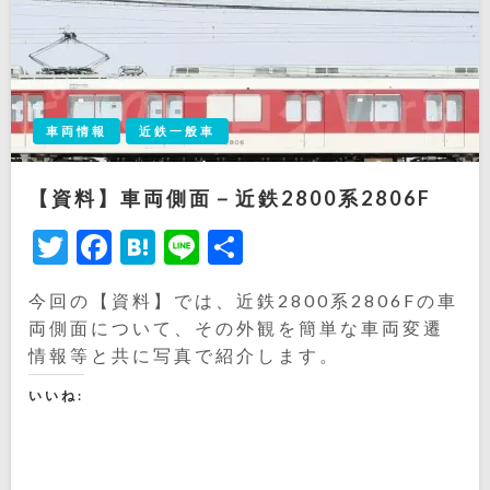
車両情報
近鉄一般車
【資料】車両側面－近鉄2800系2806F
Twitter
Facebook
Hatena
Line
共
有
今回の【資料】では、近鉄2800系2806Fの車
両側面について、その外観を簡単な車両変遷
情報等と共に写真で紹介します。
いいね: