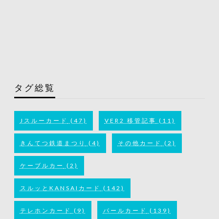
タグ総覧
Jスルーカード
(47)
VER2 移管記事
(11)
きんてつ鉄道まつり
(4)
その他カード
(2)
ケーブルカー
(2)
スルッとKANSAIカード
(142)
テレホンカード
(9)
パールカード
(139)