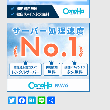
Twitter
Facebook
Hatena
Line
共
有