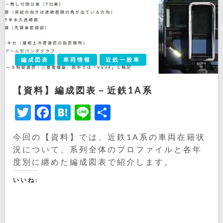
編成図表
車両情報
近鉄一般車
【資料】編成図表－近鉄1A系
Twitter
Facebook
Hatena
Line
共
有
今回の【資料】では、近鉄1A系の車両在籍状
況について、系列全体のプロファイルと各年
度別に纏めた編成図表で紹介します。
いいね: