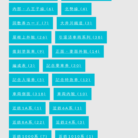
内部・八王子線
(6)
北勢線
(4)
回数券カード
(7)
大井川鐵道
(3)
屋根上外観
(26)
引退済車両系列
(38)
復刻塗装車
(9)
正面・妻面外観
(14)
編成表
(3)
記念乗車券
(30)
記念入場券
(5)
記念特急券
(12)
車両側面
(318)
車両内観
(10)
近鉄1A系
(1)
近鉄6A系
(1)
近鉄8A系
(22)
近鉄24系
(3)
近鉄1000系
(7)
近鉄1010系
(1)