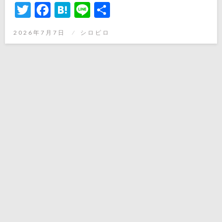
Twitter
Facebook
Hatena
Line
共
有
投
2026年7月7日
シロピロ
稿
日: