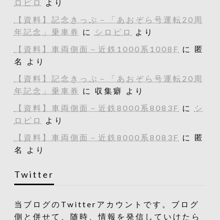
ロピロ
より
【資料】記念きっぷ－「あおぞら号運転20周
年記念」乗車券
に
シロピロ
より
【資料】車両側面－近鉄1000系1008F
に
匿
名
より
【資料】記念きっぷ－「あおぞら号運転20周
年記念」乗車券
に
収集癖
より
【資料】車両側面－近鉄8000系8083F
に
シ
ロピロ
より
【資料】車両側面－近鉄8000系8083F
に
匿
名
より
Twitter
当ブログのTwitterアカウントです。ブログ
側と併せて、随時、情報を発信していけたら