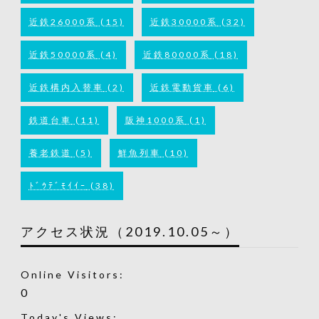
近鉄26000系
(15)
近鉄30000系
(32)
近鉄50000系
(4)
近鉄80000系
(18)
近鉄構内入替車
(2)
近鉄電動貨車
(6)
鉄道台車
(11)
阪神1000系
(1)
養老鉄道
(5)
鮮魚列車
(10)
ﾄﾞｳﾃﾞﾓｲｲｰ
(38)
アクセス状況（2019.10.05～）
Online Visitors:
0
Today's Views: