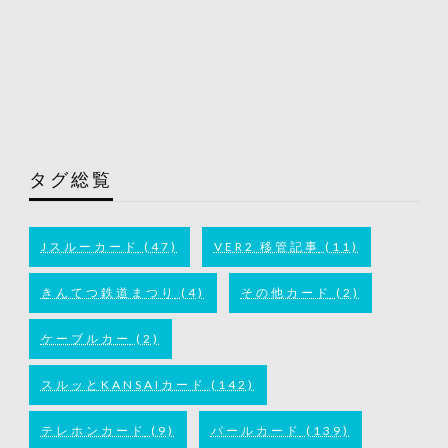
タグ総覧
Jスルーカード
(47)
VER2 移管記事
(11)
きんてつ鉄道まつり
(4)
その他カード
(2)
ケーブルカー
(2)
スルッとKANSAIカード
(142)
テレホンカード
(9)
パールカード
(139)