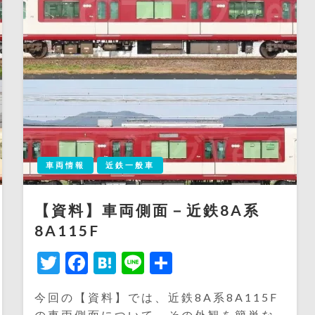
車両情報
近鉄一般車
【資料】車両側面－近鉄8A系
8A115F
Twitter
Facebook
Hatena
Line
共
有
今回の【資料】では、近鉄8A系8A115F
の車両側面について、その外観を簡単な