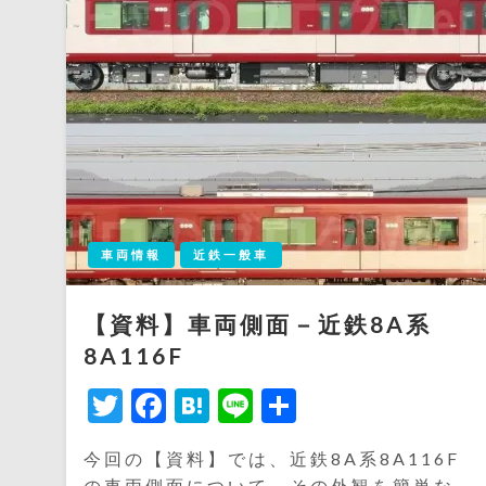
車両情報
近鉄一般車
【資料】車両側面－近鉄8A系
8A116F
Twitter
Facebook
Hatena
Line
共
有
今回の【資料】では、近鉄8A系8A116F
の車両側面について、その外観を簡単な