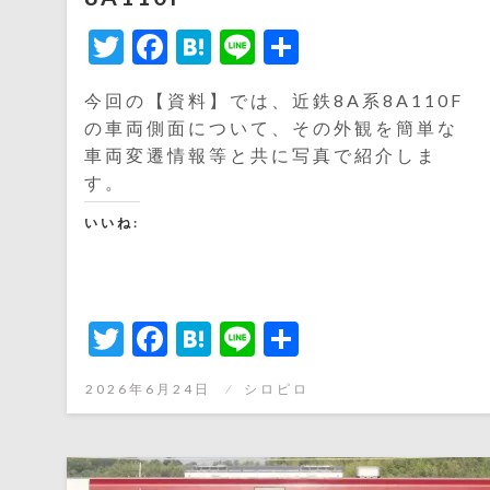
Twitter
Facebook
Hatena
Line
共
有
今回の【資料】では、近鉄8A系8A110F
の車両側面について、その外観を簡単な
車両変遷情報等と共に写真で紹介しま
す。
いいね:
Twitter
Facebook
Hatena
Line
共
有
投
2026年6月24日
シロピロ
稿
日: