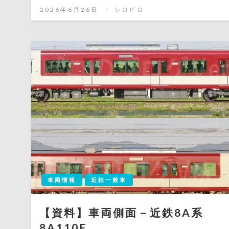
有
投
2026年6月26日
シロピロ
稿
日:
車両情報
近鉄一般車
【資料】車両側面－近鉄8A系
8A110F