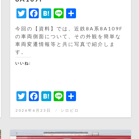
Twitter
Facebook
Hatena
Line
共
有
今回の【資料】では、近鉄8A系8A109F
の車両側面について、その外観を簡単な
車両変遷情報等と共に写真で紹介しま
す。
いいね:
Twitter
Facebook
Hatena
Line
共
有
投
2026年6月23日
シロピロ
稿
日: