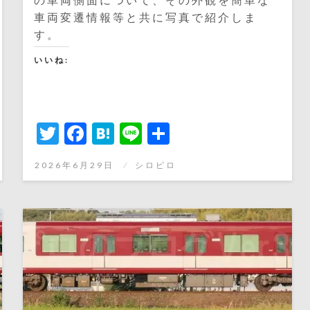
車両変遷情報等と共に写真で紹介しま
す。
いいね:
Twitter
Facebook
Hatena
Line
共
有
投
2026年6月29日
シロピロ
稿
日: