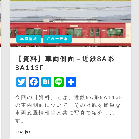
車両情報
近鉄一般車
【資料】車両側面－近鉄8A系
8A113F
Twitter
Facebook
Hatena
Line
共
有
今回の【資料】では、近鉄8A系8A113F
の車両側面について、その外観を簡単な
車両変遷情報等と共に写真で紹介しま
す。
いいね: