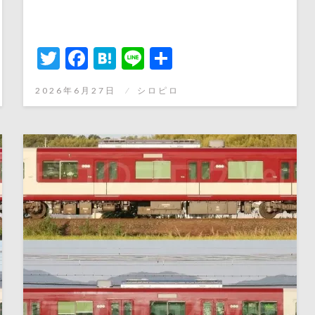
Twitter
Facebook
Hatena
Line
共
有
投
2026年6月27日
シロピロ
稿
日: