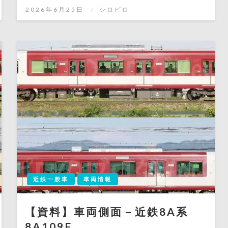
有
投
2026年6月25日
シロピロ
稿
日:
近鉄一般車
車両情報
【資料】車両側面－近鉄8A系
8A109F