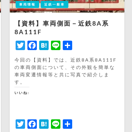
車両情報
近鉄一般車
【資料】車両側面－近鉄8A系
8A111F
Twitter
Facebook
Hatena
Line
共
有
今回の【資料】では、近鉄8A系8A111F
の車両側面について、その外観を簡単な
車両変遷情報等と共に写真で紹介しま
す。
いいね:
Twitter
Facebook
Hatena
Line
共