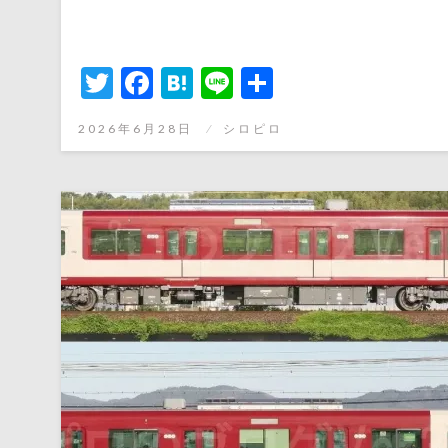
Twitter
Facebook
Hatena
Line
共
有
投
2026年6月28日
シロピロ
稿
日: