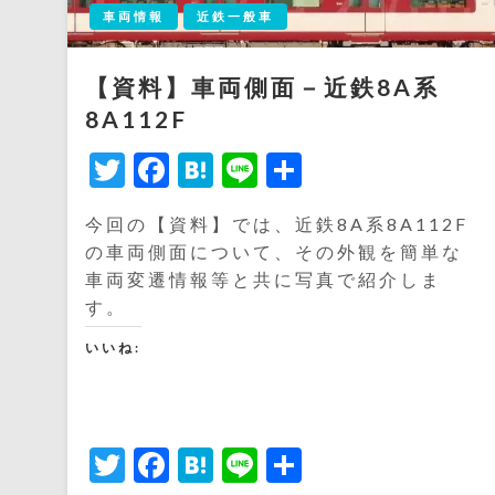
車両情報
近鉄一般車
【資料】車両側面－近鉄8A系
8A112F
Twitter
Facebook
Hatena
Line
共
有
今回の【資料】では、近鉄8A系8A112F
の車両側面について、その外観を簡単な
車両変遷情報等と共に写真で紹介しま
す。
いいね:
Twitter
Facebook
Hatena
Line
共