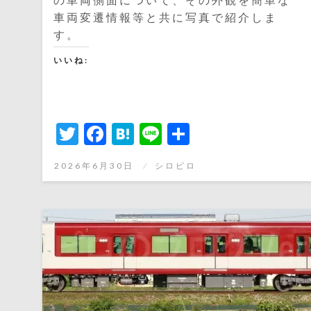
車両変遷情報等と共に写真で紹介しま
す。
いいね:
Twitter
Facebook
Hatena
Line
共
有
投
2026年6月30日
シロピロ
稿
日: