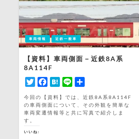
車両情報
近鉄一般車
【資料】車両側面－近鉄8A系
8A114F
Twitter
Facebook
Hatena
Line
共
有
今回の【資料】では、近鉄8A系8A114F
の車両側面について、その外観を簡単な
車両変遷情報等と共に写真で紹介しま
す。
いいね: