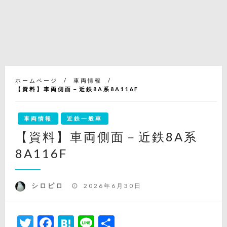
ホームページ
車両情報
【資料】車両側面－近鉄8A系8A116F
車両情報
近鉄一般車
【資料】車両側面－近鉄8A系
8A116F
投
シロピロ
2026年6月30日
稿
日:
Twitter
Facebook
Hatena
Line
共