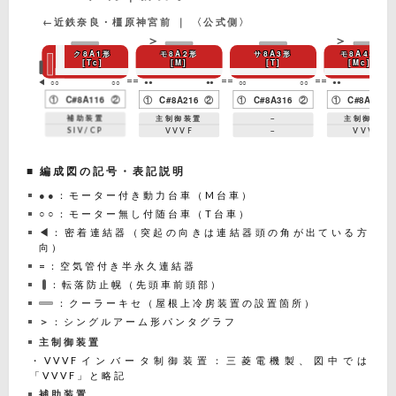
←近鉄奈良・橿原神宮前 ｜ 〈公式側〉
ク8A1形
モ8A2形
サ8A3形
モ8A4形
[Tc]
[M]
[T]
[Mc]
=
=
=
=
=
=
○○
○○
●●
●●
○○
○○
●●
◀
①
C#8A116
②
①
C#8A216
②
①
C#8A316
②
①
C#8A416
補助装置
主制御装置
－
主制御装置
SIV/CP
VVVF
－
VVVF
■ 編成図の記号・表記説明
●●
：モーター付き動力台車（M台車）
○○
：モーター無し付随台車（T台車）
◀
：密着連結器（突起の向きは連結器頭の角が出ている方
向）
=
：空気管付き半永久連結器
：転落防止幌（先頭車前頭部）
：クーラーキセ（屋根上冷房装置の設置箇所）
＞
：シングルアーム形パンタグラフ
主制御装置
・VVVFインバータ制御装置：三菱電機製、図中では
「VVVF」と略記
補助装置