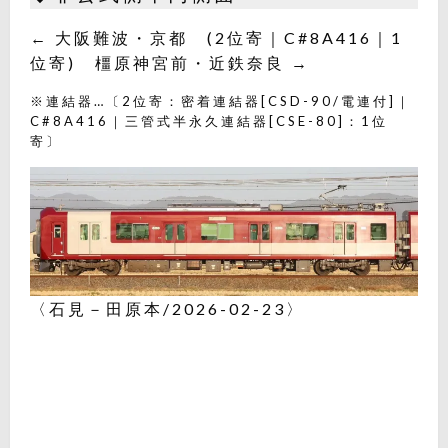
← 大阪難波・京都 (2位寄｜C#8A416｜1
位寄) 橿原神宮前・近鉄奈良 →
※連結器…〔2位寄：密着連結器[CSD-90/電連付]｜
C#8A416｜三管式半永久連結器[CSE-80]：1位
寄〕
〈石見－田原本/2026-02-23〉