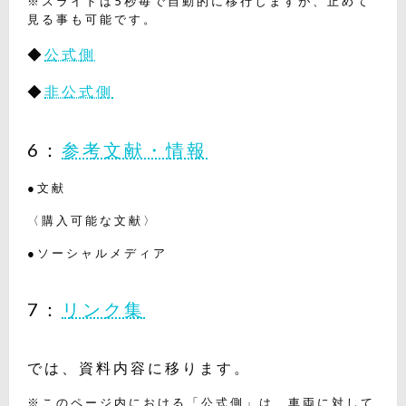
※スライドは5秒毎で自動的に移行しますが、止めて
見る事も可能です。
◆
公式側
◆
非公式側
6：
参考文献・情報
●文献
〈購入可能な文献〉
●ソーシャルメディア
7：
リンク集
では、資料内容に移ります。
※このページ内における「公式側」は、車両に対して