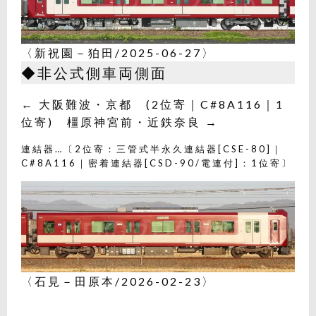
〈新祝園－狛田/2025-06-27〉
◆非公式側車両側面
← 大阪難波・京都 (2位寄｜C#8A116｜1
位寄) 橿原神宮前・近鉄奈良 →
連結器…〔2位寄：三管式半永久連結器[CSE-80]｜
C#8A116｜密着連結器[CSD-90/電連付]：1位寄〕
〈石見－田原本/2026-02-23〉