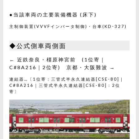
●当該車両の主要装備機器 (床下)
主制御装置(VVVFインバータ制御)・台車(KD-327)
◆公式側車両側面
← 近鉄奈良・橿原神宮前 (1位寄｜
C#8A216｜2位寄) 京都・大阪難波 →
連結器…〔1位寄：三管式半永久連結器[CSE-80]｜
C#8A216｜三管式半永久連結器[CSE-80]：2位
寄〕