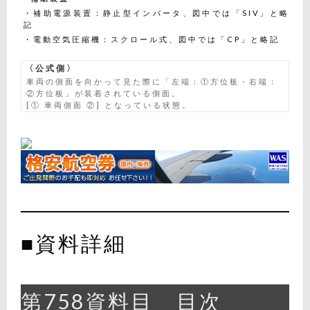
・補助電源装置：静止型インバータ、図中では「SIV」と略
記
・電動空気圧縮機：スクロール式、図中では「CP」と略記
〈公式側〉
車両の側面を向かって見た際に「左端：①方位板・右端：
②方位板」が装着されている側面。
[① 車両側面 ②] となっている状態。
■資料詳細
第758資料目 目次