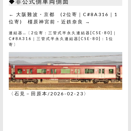
◆非公式側車両側面
← 大阪難波・京都 (2位寄｜C#8A316｜1
位寄) 橿原神宮前・近鉄奈良 →
連結器…〔2位寄：三管式半永久連結器[CSE-80]｜
C#8A316｜三管式半永久連結器[CSE-80]：1位
寄〕
〈石見－田原本/2026-02-23〉