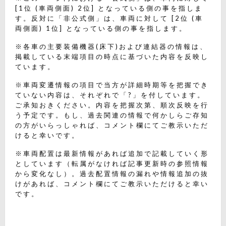
[1位 (車両側面) 2位] となっている側の事を指しま
す。反対に「非公式側」は、車両に対して [2位 (車
両側面) 1位] となっている側の事を指します。
※各車の主要装備機器(床下)および連結器の情報は、
掲載している末端項目の時点に基づいた内容を反映し
ています。
※車両変遷情報の項目で当方が詳細時期等を把握でき
ていない内容は、それぞれで「?」を付しています。
ご承知おきください。内容を把握次第、順次反映を行
う予定です。もし、過去関連の情報で何かしらご存知
の方がいらっしゃれば、コメント欄にてご教示いただ
けると幸いです。
※車両配置は最新情報があれば追加で記載していく形
としています（転属がなければ記事更新時の参照情報
から変化なし）。過去配置情報の漏れや情報追加の抜
けがあれば、コメント欄にてご教示いただけると幸い
です。