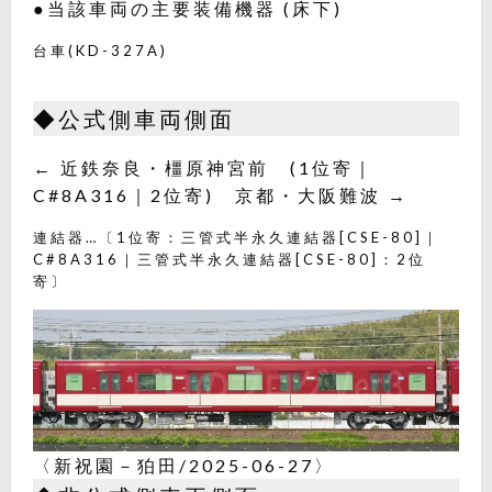
●当該車両の主要装備機器 (床下)
台車(KD-327A)
◆公式側車両側面
← 近鉄奈良・橿原神宮前 (1位寄｜
C#8A316｜2位寄) 京都・大阪難波 →
連結器…〔1位寄：三管式半永久連結器[CSE-80]｜
C#8A316｜三管式半永久連結器[CSE-80]：2位
寄〕
〈新祝園－狛田/2025-06-27〉