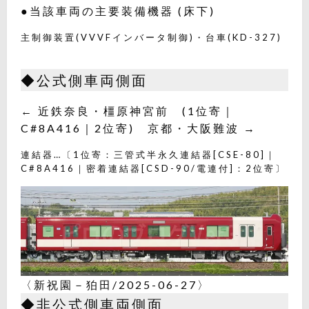
●当該車両の主要装備機器 (床下)
主制御装置(VVVFインバータ制御)・台車(KD-327)
◆公式側車両側面
← 近鉄奈良・橿原神宮前 (1位寄｜
C#8A416｜2位寄) 京都・大阪難波 →
連結器…〔1位寄：三管式半永久連結器[CSE-80]｜
C#8A416｜密着連結器[CSD-90/電連付]：2位寄〕
〈新祝園－狛田/2025-06-27〉
◆非公式側車両側面