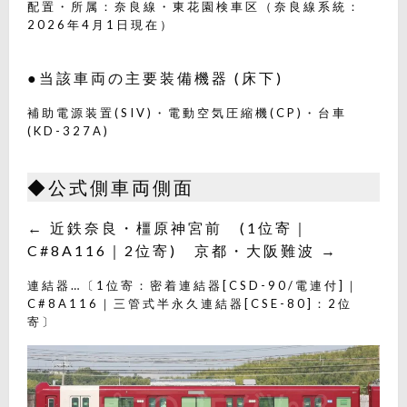
配置・所属：奈良線・東花園検車区（奈良線系統：
2026年4月1日現在）
●当該車両の主要装備機器 (床下)
補助電源装置(SIV)・電動空気圧縮機(CP)・台車
(KD-327A)
◆公式側車両側面
← 近鉄奈良・橿原神宮前 (1位寄｜
C#8A116｜2位寄) 京都・大阪難波 →
連結器…〔1位寄：密着連結器[CSD-90/電連付]｜
C#8A116｜三管式半永久連結器[CSE-80]：2位
寄〕