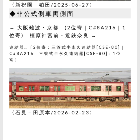
〈新祝園－狛田/2025-06-27〉
◆非公式側車両側面
← 大阪難波・京都 (2位寄｜C#8A216｜1
位寄) 橿原神宮前・近鉄奈良 →
連結器…〔2位寄：三管式半永久連結器[CSE-80]｜
C#8A216｜三管式半永久連結器[CSE-80]：1位
寄〕
〈石見－田原本/2026-02-23〉