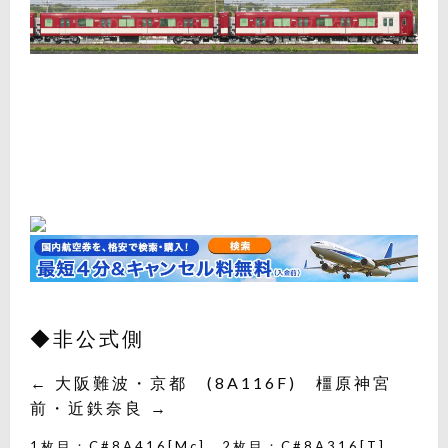
◆非公式側
← 大阪難波・京都 (8A116F) 橿原神宮
前・近鉄奈良 →
1枚目：C#8A416[Mc]、2枚目：C#8A316[T]