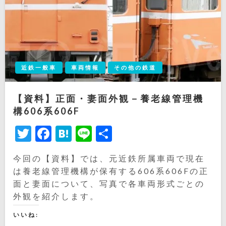
近鉄一般車
車両情報
その他の鉄道
【資料】正面・妻面外観－養老線管理機
構606系606F
Twitter
Facebook
Hatena
Line
共
有
今回の【資料】では、元近鉄所属車両で現在
は養老線管理機構が保有する606系606Fの正
面と妻面について、写真で各車両形式ごとの
外観を紹介します。
いいね: