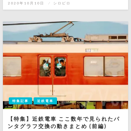
投
2020年10月10日
シロピロ
稿
日:
特集記事
近鉄電車
【特集】近鉄電車 ここ数年で見られたパ
ンタグラフ交換の動きまとめ (前編)