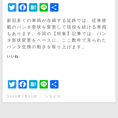
Twitter
Facebook
Hatena
Line
共
有
新旧多くの車両が在籍する近鉄では、従来搭
載のパンタ形状を変更して現役を続ける車両
もあります。今回の【特集】記事では、パン
タ形状変更をベースに、ここ数年で見られた
パンタ交換の動きを取り上げます。
いいね:
Twitter
Facebook
Hatena
Line
共
有
投
2020年2月21日
シロピロ
稿
日: