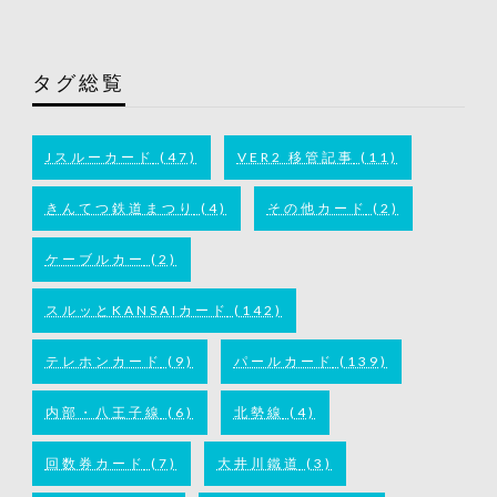
タグ総覧
Jスルーカード
(47)
VER2 移管記事
(11)
きんてつ鉄道まつり
(4)
その他カード
(2)
ケーブルカー
(2)
スルッとKANSAIカード
(142)
テレホンカード
(9)
パールカード
(139)
内部・八王子線
(6)
北勢線
(4)
回数券カード
(7)
大井川鐵道
(3)