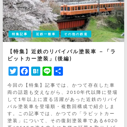
特集記事
近鉄一般車
その他の鉄道
【特集】近鉄のリバイバル塗装車 －「ラ
ビットカー塗装」(後編)
Twitter
Facebook
Hatena
Line
共
有
今回の【特集】記事では、かつて存在した車
両の話題も交えながら、2010年代以降に登場
して1年以上に渡る活躍があった近鉄のリバイ
バル塗装車を登場順・複数回構成で紹介しま
す。この記事では、かつての「ラビットカー
塗装」について、その復刻塗装車である6020