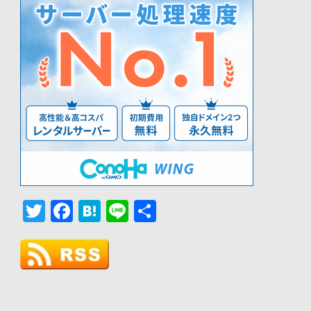
Twitter
Facebook
Hatena
Line
共
有