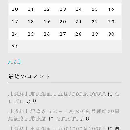
10
11
12
13
14
15
16
17
18
19
20
21
22
23
24
25
26
27
28
29
30
31
« 7月
最近のコメント
【資料】車両側面－近鉄1000系1008F
に
シ
ロピロ
より
【資料】記念きっぷ－「あおぞら号運転20周
年記念」乗車券
に
シロピロ
より
【資料】車両側面－近鉄1000系1008F
に
匿