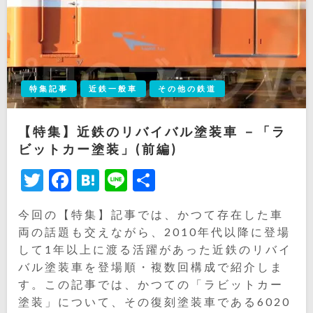
特集記事
近鉄一般車
その他の鉄道
【特集】近鉄のリバイバル塗装車 －「ラ
ビットカー塗装」(前編)
Twitter
Facebook
Hatena
Line
共
有
今回の【特集】記事では、かつて存在した車
両の話題も交えながら、2010年代以降に登場
して1年以上に渡る活躍があった近鉄のリバイ
バル塗装車を登場順・複数回構成で紹介しま
す。この記事では、かつての「ラビットカー
塗装」について、その復刻塗装車である6020