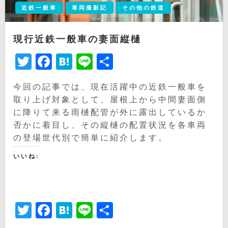
近鉄一般車
車両撮影記
その他の鉄道
現行近鉄一般車の妻面縦樋
Twitter
Facebook
Hatena
Line
共
有
今回の記事では、現在活躍中の近鉄一般車を
取り上げ対象として、屋根上から中間妻面側
に降りて来る雨樋配管が外に露出しているか
否かに着目し、その縦樋の配置状況を各車両
の登場世代別で簡単に紹介します。
いいね:
Twitter
Facebook
Hatena
Line
共
有