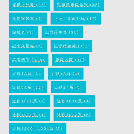
屋根上外観
(26)
引退済車両系列
(38)
復刻塗装車
(9)
正面・妻面外観
(14)
編成表
(3)
記念乗車券
(30)
記念入場券
(5)
記念特急券
(12)
車両側面
(318)
車両内観
(10)
近鉄1A系
(1)
近鉄6A系
(1)
近鉄8A系
(22)
近鉄24系
(3)
近鉄1000系
(7)
近鉄1010系
(1)
近鉄1020系
(1)
近鉄1026系
(8)
近鉄1200・1201系
(3)