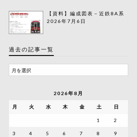
【資料】編成図表－近鉄8A系
2026年7月6日
過去の記事一覧
過
去
の
記
2026年8月
事
一
月
火
水
木
金
土
日
覧
1
2
3
4
5
6
7
8
9