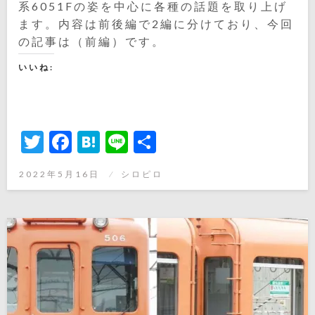
系6051Fの姿を中心に各種の話題を取り上げ
ます。内容は前後編で2編に分けており、今回
の記事は（前編）です。
いいね:
Twitter
Facebook
Hatena
Line
共
有
投
2022年5月16日
シロピロ
稿
日: