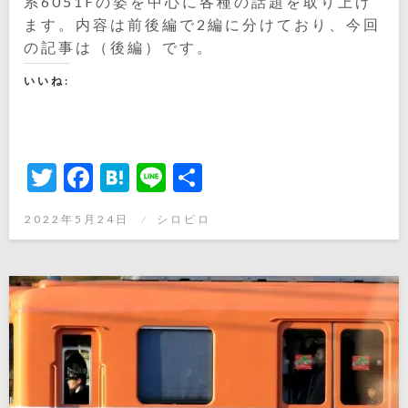
系6051Fの姿を中心に各種の話題を取り上げ
ます。内容は前後編で2編に分けており、今回
の記事は（後編）です。
いいね:
Twitter
Facebook
Hatena
Line
共
有
投
2022年5月24日
シロピロ
稿
日: