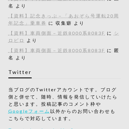
名
より
【資料】記念きっぷ－「あおぞら号運転20周
年記念」乗車券
に
収集癖
より
【資料】車両側面－近鉄8000系8083F
に
シ
ロピロ
より
【資料】車両側面－近鉄8000系8083F
に
匿
名
より
Twitter
当ブログのTwitterアカウントです。ブログ
側と併せて、随時、情報を発信していけたら
と思います。投稿記事のコメント枠や
Googleフォーム
以外からのお問い合わせも
こちらで対応しています。