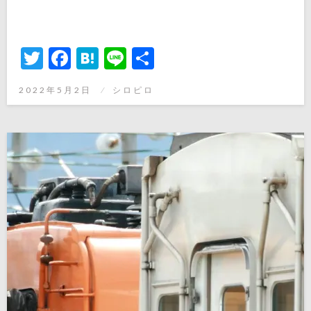
Twitter
Facebook
Hatena
Line
共
有
投
2022年5月2日
シロピロ
稿
日: