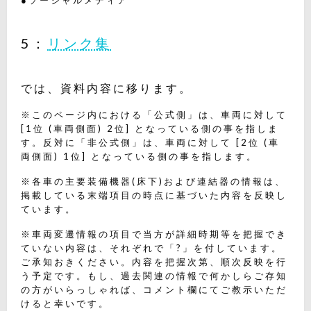
●ソーシャルメディア
5：
リンク集
では、資料内容に移ります。
※このページ内における「公式側」は、車両に対して
[1位 (車両側面) 2位] となっている側の事を指しま
す。反対に「非公式側」は、車両に対して [2位 (車
両側面) 1位] となっている側の事を指します。
※各車の主要装備機器(床下)および連結器の情報は、
掲載している末端項目の時点に基づいた内容を反映し
ています。
※車両変遷情報の項目で当方が詳細時期等を把握でき
ていない内容は、それぞれで「?」を付しています。
ご承知おきください。内容を把握次第、順次反映を行
う予定です。もし、過去関連の情報で何かしらご存知
の方がいらっしゃれば、コメント欄にてご教示いただ
けると幸いです。