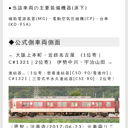
●当該車両の主要装備機器(床下)
補助電源装置(MG)・電動空気圧縮機(CP)・台車
(KD-95A)
◆公式側車両側面
← 大阪上本町・近鉄名古屋 (1位寄｜
C#1321｜2位寄) 伊勢中川・宇治山田 →
連結器…〔1位寄：密着連結器[CSD-90/電連付]｜
C#1321｜三管式半永久連結器[CSE-80]：2位寄〕
〈恩智－法善寺/2017-06-23〉※車両リニ