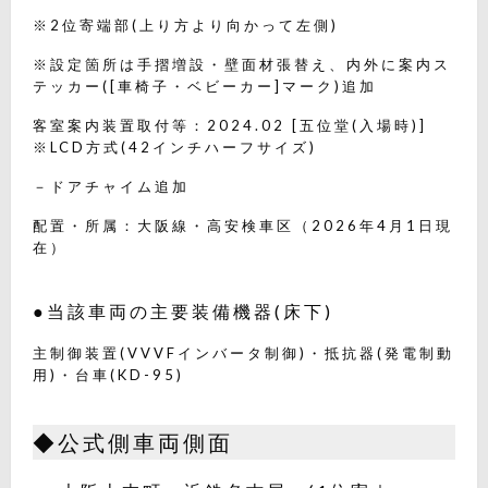
※2位寄端部(上り方より向かって左側)
※設定箇所は手摺増設・壁面材張替え、内外に案内ス
テッカー([車椅子・ベビーカー]マーク)追加
客室案内装置取付等：2024.02 [五位堂(入場時)]
※LCD方式(42インチハーフサイズ)
－ドアチャイム追加
配置・所属：大阪線・高安検車区（2026年4月1日現
在）
●当該車両の主要装備機器(床下)
主制御装置(VVVFインバータ制御)・抵抗器(発電制動
用)・台車(KD-95)
◆公式側車両側面