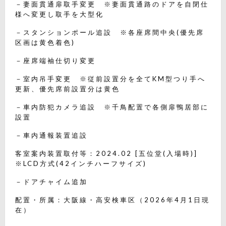
－妻面貫通扉取手変更 ※妻面貫通路のドアを自閉仕
様へ変更し取手を大型化
－スタンションポール追設 ※各座席間中央(優先席
区画は黄色着色)
－座席端袖仕切り変更
－室内吊手変更 ※従前設置分を全てKM型つり手へ
更新、優先席前設置分は黄色
－車内防犯カメラ追設 ※千鳥配置で各側扉鴨居部に
設置
－車内通報装置追設
客室案内装置取付等：2024.02 [五位堂(入場時)]
※LCD方式(42インチハーフサイズ)
－ドアチャイム追加
配置・所属：大阪線・高安検車区（2026年4月1日現
在）