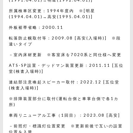
(1991.04.01)→明星(1992.04.01)]
所属検車区変更：1994年度内 ※[明星
(1994.04.01)→高安(1995.04.01)]
外板裾帯省略：2000.11
転落防止幌取付等：2009.08 [高安(入場時)] ※段
違いタイプ
－室内床材更新 ※客室床を7020系と同仕様へ変更
ATS-SP設置・デッドマン装置更新：2011.11 [五位
堂(検査入場時)]
連結部注意喚起スピーカー取付：2022.12 [五位堂
(検査入場時)]
※排障装置部分に取付(運転台側と車掌台側で各1カ
所)
車両リニューアル工事（1回目）：2023.08 [高安]
－前照灯・標識灯位置変更 ※更新前後で互いの設置
位置を入替