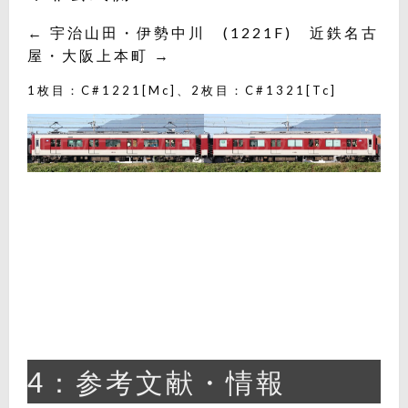
← 宇治山田・伊勢中川 (1221F) 近鉄名古
屋・大阪上本町 →
1枚目：C#1221[Mc]、2枚目：C#1321[Tc]
4：参考文献・情報