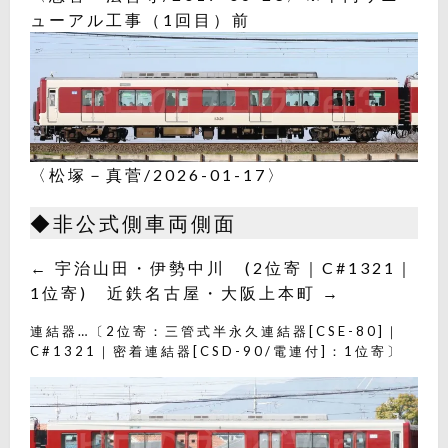
ューアル工事（1回目）前
〈松塚－真菅/2026-01-17〉
◆非公式側車両側面
← 宇治山田・伊勢中川 (2位寄｜C#1321｜
1位寄) 近鉄名古屋・大阪上本町 →
連結器…〔2位寄：三管式半永久連結器[CSE-80]｜
C#1321｜密着連結器[CSD-90/電連付]：1位寄〕