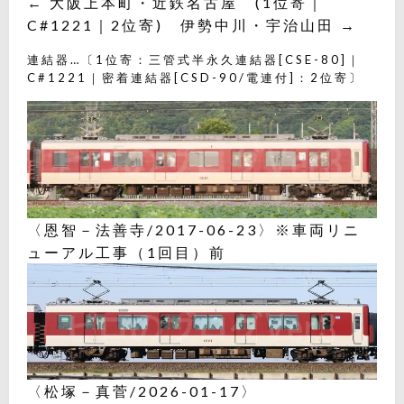
← 大阪上本町・近鉄名古屋 (1位寄｜
C#1221｜2位寄) 伊勢中川・宇治山田 →
連結器…〔1位寄：三管式半永久連結器[CSE-80]｜
C#1221｜密着連結器[CSD-90/電連付]：2位寄〕
〈恩智－法善寺/2017-06-23〉※車両リニ
ューアル工事（1回目）前
〈松塚－真菅/2026-01-17〉