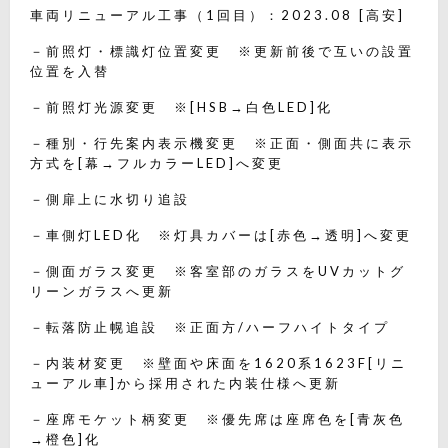
車両リニューアル工事（1回目）：2023.08 [高安]
－前照灯・標識灯位置変更 ※更新前後で互いの設置
位置を入替
－前照灯光源変更 ※[HSB→白色LED]化
－種別・行先案内表示機変更 ※正面・側面共に表示
方式を[幕→フルカラーLED]へ変更
－側扉上に水切り追設
－車側灯LED化 ※灯具カバーは[赤色→透明]へ変更
－側面ガラス変更 ※客室部のガラスをUVカットグ
リーンガラスへ更新
－転落防止幌追設 ※正面方/ハーフハイトタイプ
－内装材変更 ※壁面や床面を1620系1623F[リニ
ューアル車]から採用された内装仕様へ更新
－座席モケット柄変更 ※優先席は座席色を[青灰色
→橙色]化