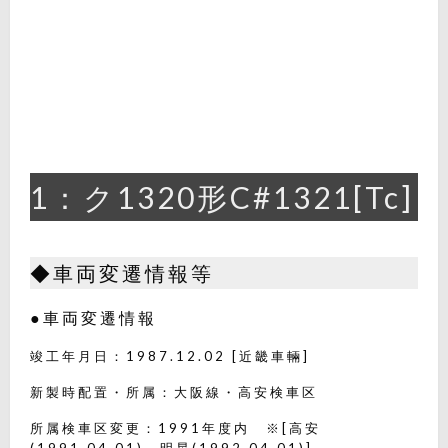
1：ク1320形C#1321[Tc]
◆車両変遷情報等
●車両変遷情報
竣工年月日：1987.12.02 [近畿車輛]
新製時配置・所属：大阪線・高安検車区
所属検車区変更：1991年度内 ※[高安