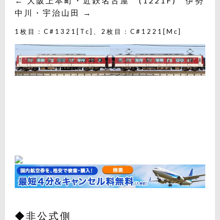
← 大阪上本町・近鉄名古屋 (1221F) 伊勢
中川・宇治山田 →
1枚目：C#1321[Tc]、2枚目：C#1221[Mc]
◆非公式側