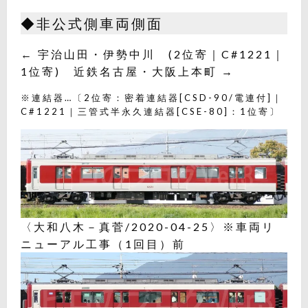
◆非公式側車両側面
← 宇治山田・伊勢中川 (2位寄｜C#1221｜
1位寄) 近鉄名古屋・大阪上本町 →
※連結器…〔2位寄：密着連結器[CSD-90/電連付]｜
C#1221｜三管式半永久連結器[CSE-80]：1位寄〕
〈大和八木－真菅/2020-04-25〉※車両リ
ニューアル工事（1回目）前