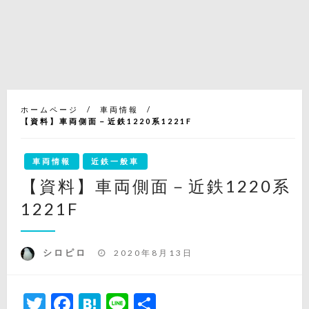
ホームページ
車両情報
【資料】車両側面－近鉄1220系1221F
車両情報
近鉄一般車
【資料】車両側面－近鉄1220系
1221F
投
シロピロ
2020年8月13日
稿
日:
Twitter
Facebook
Hatena
Line
共