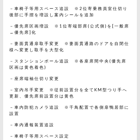
－車椅子等用スペース追設 ※2位寄乗務員室仕切り
後部に手摺を増設し案内シールを追加
－優先席区画増設 ※1位寄端部席(公式側)を[一般席
→優先席]化
－妻面貫通扉取手変更 ※妻面貫通路のドアを自閉仕
様へ変更し取手を大型化
－スタンションポール追設 ※各座席間中央(優先席
区画は黄色着色)
－座席端袖仕切り変更
－室内吊手変更 ※従前設置分を全てKM型つり手へ
更新、優先席前設置分は黄色
－車内防犯カメラ追設 ※千鳥配置で各側扉鴨居部に
設置
－車内通報装置追設
－車椅子等用スペース設定