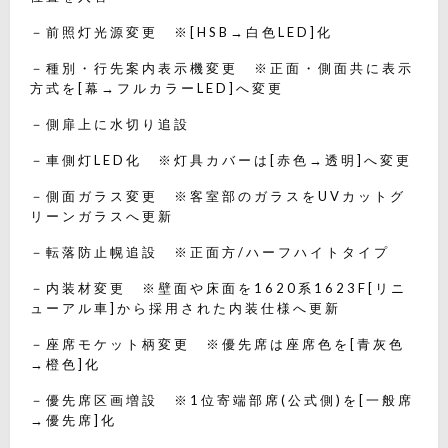
－前照灯光源変更 ※[HSB→白色LED]化
－種別・行先案内表示機変更 ※正面・側面共に表示
方式を[幕→フルカラーLED]へ変更
－側扉上に水切り追設
－車側灯LED化 ※灯具カバーは[赤色→透明]へ変更
－側面ガラス変更 ※客室部のガラスをUVカットグ
リーンガラスへ更新
－転落防止幌追設 ※正面方/ハーフハイトタイプ
－内装材変更 ※壁面や床面を1620系1623F[リニ
ューアル車]から採用された内装仕様へ更新
－座席モケット柄変更 ※優先席は座席色を[青灰色
→橙色]化
－優先席区画増設 ※1位寄端部席(公式側)を[一般席
→優先席]化