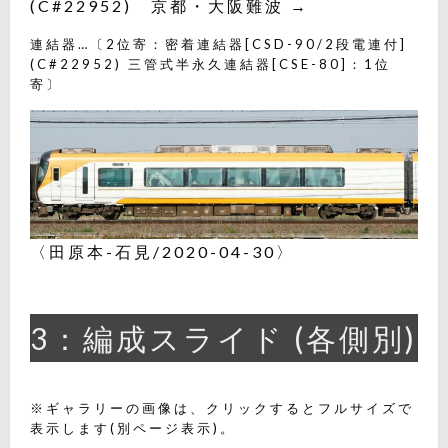
(C#22952) 京都・大阪難波 →
連結器…〔2位寄：密着連結器[CSD-90/2段電連付]
(C#22952) 三管式半永久連結器[CSE-80]：1位
寄〕
〈田原本-石見/2020-04-30〉
3：編成スライド (各側別)
※ギャラリーの画像は、クリックするとフルサイズで
表示します(別ページ表示)。