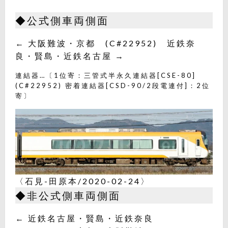
◆公式側車両側面
← 大阪難波・京都 (C#22952) 近鉄奈
良・賢島・近鉄名古屋 →
連結器…〔1位寄：三管式半永久連結器[CSE-80]
(C#22952) 密着連結器[CSD-90/2段電連付]：2位
寄〕
〈石見-田原本/2020-02-24〉
◆非公式側車両側面
← 近鉄名古屋・賢島・近鉄奈良