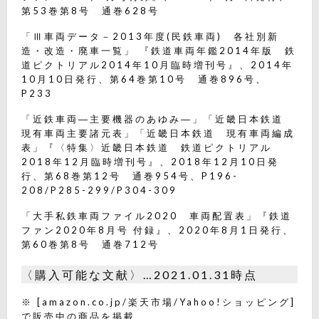
第53巻第8号 通巻628号
「Ⅲ車両データ－2013年度(民鉄車両) 各社別新
造・改造・廃車一覧」 『鉄道車両年鑑2014年版 鉄
道ピクトリアル2014年10月臨時増刊号』、2014年
10月10日発行、第64巻第10号 通巻896号、
P233
「近鉄車両―主要機器のあゆみ―」「近畿日本鉄道
現有車両主要諸元表」「近畿日本鉄道 現有車両編成
表」『〈特集〉近畿日本鉄道 鉄道ピクトリアル
2018年12月臨時増刊号』、2018年12月10日発
行、第68巻第12号 通巻954号、P196-
208/P285-299/P304-309
「大手私鉄車両ファイル2020 車両配置表」『鉄道
ファン2020年8月号 付録』、2020年8月1日発行、
第60巻第8号 通巻712号
〈購入可能な文献〉…2021.01.31時点
※ [amazon.co.jp/楽天市場/Yahoo!ショッピング]
で販売中の商品を掲載