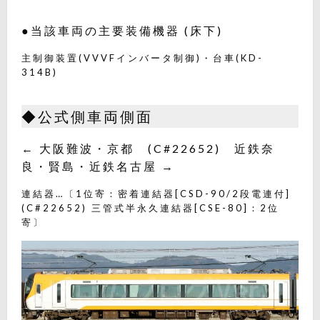
●当該車両の主要装備機器 (床下)
主制御装置(VVVFインバータ制御)・台車(KD-
314B)
◆公式側車両側面
← 大阪難波・京都 (C#22652) 近鉄奈
良・賢島・近鉄名古屋 →
連結器…〔1位寄：密着連結器[CSD-90/2段電連付]
(C#22652) 三管式半永久連結器[CSE-80]：2位
寄〕