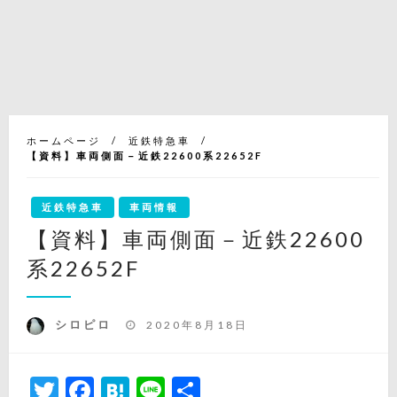
ホームページ
近鉄特急車
【資料】車両側面－近鉄22600系22652F
近鉄特急車
車両情報
【資料】車両側面－近鉄22600
系22652F
投
シロピロ
2020年8月18日
稿
日:
Twitter
Facebook
Hatena
Line
共