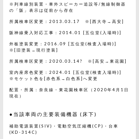
※列車線別装置・車外スピーカー追設等/無線制御器
の「阪」表示は従前から存在
所属検車区変更：2013.03.17 ※[西大寺→高安]
阪神線乗入対応工事：2014.01 [五位堂(入場時)]
外板塗装変更：2016.09 [五位堂(検査入場時)]
※[旧塗装→現行塗装]
所属検車区変更：2020.03.14? ※[高安→東花園]
室内座席色変更：2024.01 [五位堂(検査入場時)]
※モケット色を[赤色系→白色系]へ変更
配置・所属：奈良線・東花園検車区（2020年4月1日
現在）
●当該車両の主要装備機器 (床下)
補助電源装置(SIV)・電動空気圧縮機(CP)・台車
(KD-314C)