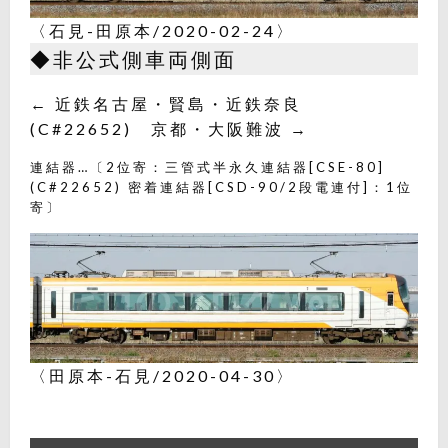
〈石見-田原本/2020-02-24〉
◆非公式側車両側面
← 近鉄名古屋・賢島・近鉄奈良
(C#22652) 京都・大阪難波 →
連結器…〔2位寄：三管式半永久連結器[CSE-80]
(C#22652) 密着連結器[CSD-90/2段電連付]：1位
寄〕
〈田原本-石見/2020-04-30〉