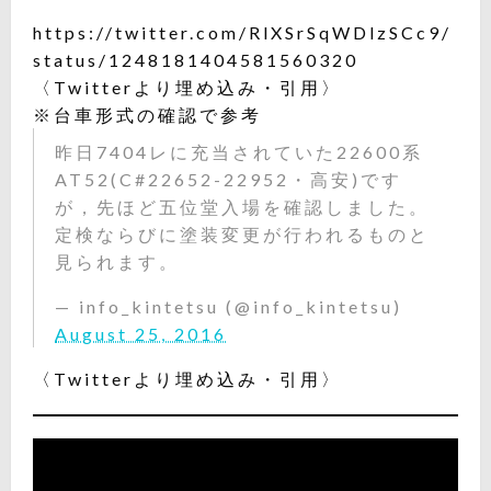
https://twitter.com/RlXSrSqWDlzSCc9/
status/1248181404581560320
〈Twitterより埋め込み・引用〉
※台車形式の確認で参考
昨日7404レに充当されていた22600系
AT52(C#22652-22952・高安)です
が，先ほど五位堂入場を確認しました。
定検ならびに塗装変更が行われるものと
見られます。
— info_kintetsu (@info_kintetsu)
August 25, 2016
〈Twitterより埋め込み・引用〉