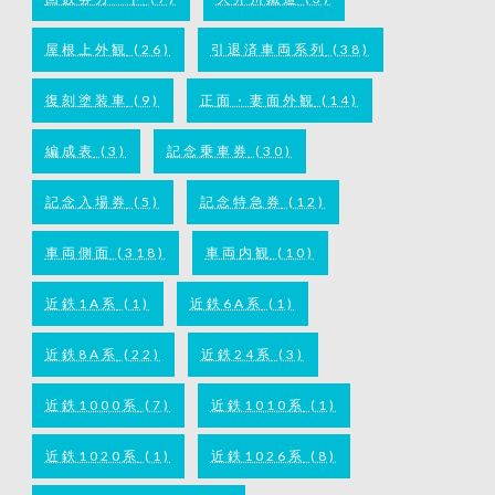
屋根上外観
(26)
引退済車両系列
(38)
復刻塗装車
(9)
正面・妻面外観
(14)
編成表
(3)
記念乗車券
(30)
記念入場券
(5)
記念特急券
(12)
車両側面
(318)
車両内観
(10)
近鉄1A系
(1)
近鉄6A系
(1)
近鉄8A系
(22)
近鉄24系
(3)
近鉄1000系
(7)
近鉄1010系
(1)
近鉄1020系
(1)
近鉄1026系
(8)