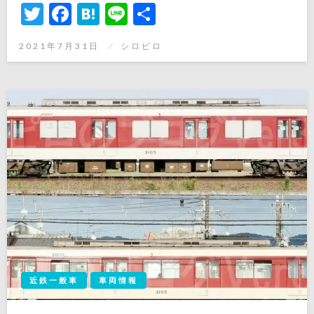
Twitter
Facebook
Hatena
Line
共
有
投
2021年7月31日
シロピロ
稿
日:
近鉄一般車
車両情報