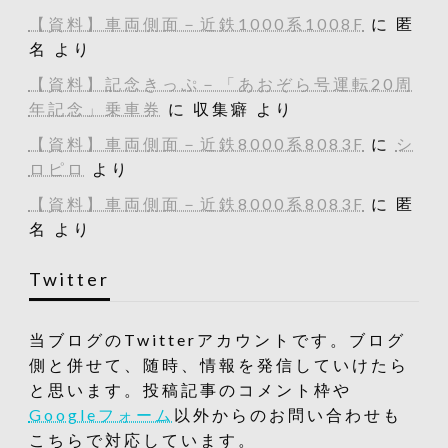
【資料】車両側面－近鉄1000系1008F
に
匿
名
より
【資料】記念きっぷ－「あおぞら号運転20周
年記念」乗車券
に
収集癖
より
【資料】車両側面－近鉄8000系8083F
に
シ
ロピロ
より
【資料】車両側面－近鉄8000系8083F
に
匿
名
より
Twitter
当ブログのTwitterアカウントです。ブログ
側と併せて、随時、情報を発信していけたら
と思います。投稿記事のコメント枠や
Googleフォーム
以外からのお問い合わせも
こちらで対応しています。