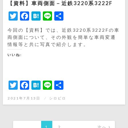
【資料】車両側面－近鉄3220系3222F
Twitter
Facebook
Hatena
Line
共
有
今回の【資料】では、近鉄3220系3222Fの車
両側面について、その外観を簡単な車両変遷
情報等と共に写真で紹介します。
いいね:
Twitter
Facebook
Hatena
Line
共
有
投
2021年7月13日
シロピロ
稿
日:
投
稿
1
2
次へ