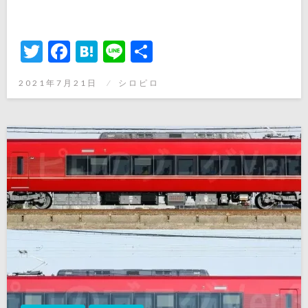
Twitter
Facebook
Hatena
Line
共
有
投
2021年7月21日
シロピロ
稿
日: