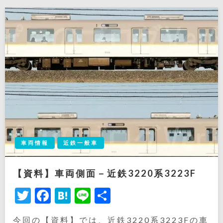
車両情報
近鉄一般車
【資料】車両側面－近鉄3220系3223F
Twitter
Facebook
Hatena
Line
共
有
今回の【資料】では、近鉄3220系3223Fの車