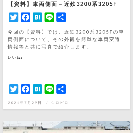
【資料】車両側面－近鉄3200系3205F
Twitter
Facebook
Hatena
Line
共
有
今回の【資料】では、近鉄3200系3205Fの車
両側面について、その外観を簡単な車両変遷
情報等と共に写真で紹介します。
いいね:
Twitter
Facebook
Hatena
Line
共
有
投
2021年7月29日
シロピロ
稿
日: