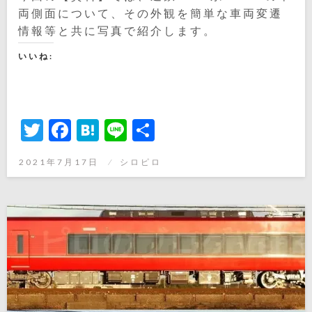
両側面について、その外観を簡単な車両変遷
情報等と共に写真で紹介します。
いいね:
Twitter
Facebook
Hatena
Line
共
有
投
2021年7月17日
シロピロ
稿
日: