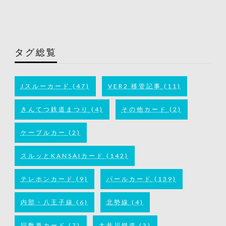
タグ総覧
Jスルーカード
(47)
VER2 移管記事
(11)
きんてつ鉄道まつり
(4)
その他カード
(2)
ケーブルカー
(2)
スルッとKANSAIカード
(142)
テレホンカード
(9)
パールカード
(139)
内部・八王子線
(6)
北勢線
(4)
回数券カード
(7)
大井川鐵道
(3)