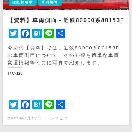
近鉄特急車
車両情報
【資料】車両側面－近鉄80000系80153F
Twitter
Facebook
Hatena
Line
共
有
今回の【資料】では、近鉄80000系80153F
の車両側面について、その外観を簡単な車両
変遷情報等と共に写真で紹介します。
いいね:
Twitter
Facebook
Hatena
Line
共
有
投
2021年7月19日
シロピロ
稿
日: