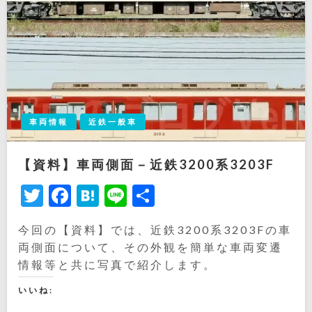
車両情報
近鉄一般車
【資料】車両側面－近鉄3200系3203F
Twitter
Facebook
Hatena
Line
共
有
今回の【資料】では、近鉄3200系3203Fの車
両側面について、その外観を簡単な車両変遷
情報等と共に写真で紹介します。
いいね: