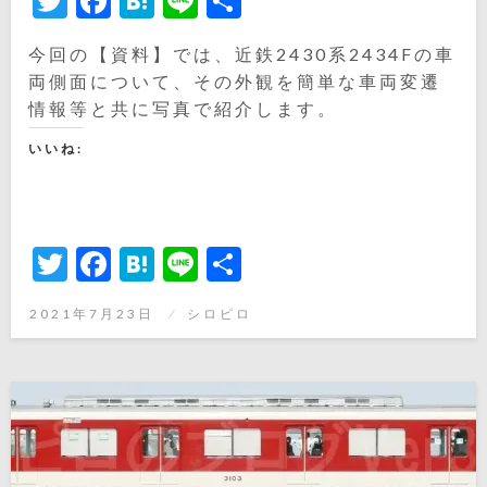
Twitter
Facebook
Hatena
Line
共
有
今回の【資料】では、近鉄2430系2434Fの車
両側面について、その外観を簡単な車両変遷
情報等と共に写真で紹介します。
いいね:
Twitter
Facebook
Hatena
Line
共
有
投
2021年7月23日
シロピロ
稿
日: