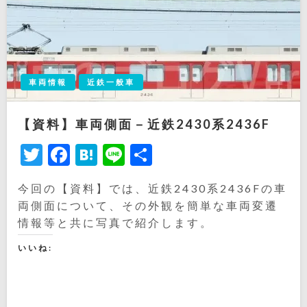
車両情報
近鉄一般車
【資料】車両側面－近鉄2430系2436F
Twitter
Facebook
Hatena
Line
共
有
今回の【資料】では、近鉄2430系2436Fの車
両側面について、その外観を簡単な車両変遷
情報等と共に写真で紹介します。
いいね: