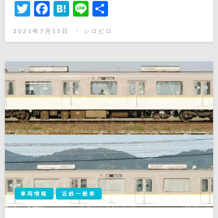
Twitter
Facebook
Hatena
Line
共
有
投
2021年7月15日
シロピロ
稿
日:
車両情報
近鉄一般車