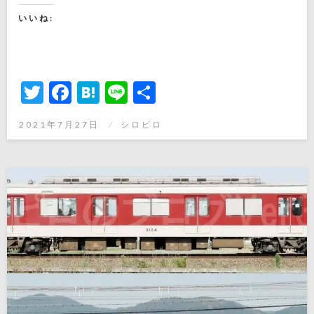
いいね:
Twitter
Facebook
Hatena
Line
共
有
投
2021年7月27日
シロピロ
稿
日: