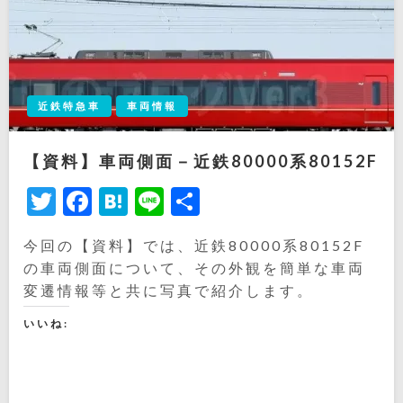
近鉄特急車
車両情報
【資料】車両側面－近鉄80000系80152F
Twitter
Facebook
Hatena
Line
共
有
今回の【資料】では、近鉄80000系80152F
の車両側面について、その外観を簡単な車両
変遷情報等と共に写真で紹介します。
いいね: