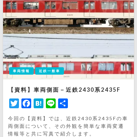
車両情報
近鉄一般車
【資料】車両側面－近鉄2430系2435F
Twitter
Facebook
Hatena
Line
共
有
今回の【資料】では、近鉄2430系2435Fの車
両側面について、その外観を簡単な車両変遷
情報等と共に写真で紹介します。