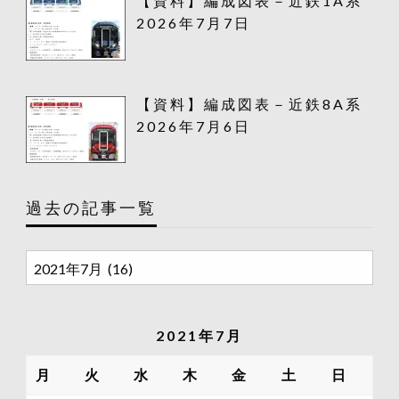
【資料】編成図表－近鉄1A系
2026年7月7日
【資料】編成図表－近鉄8A系
2026年7月6日
過去の記事一覧
過
去
の
記
2021年7月
事
一
月
火
水
木
金
土
日
覧