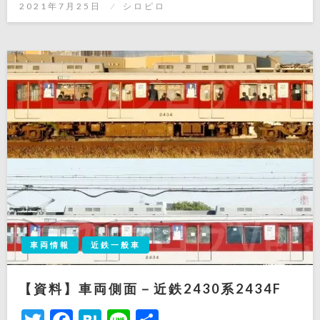
投
2021年7月25日
シロピロ
稿
日:
車両情報
近鉄一般車
【資料】車両側面－近鉄2430系2434F