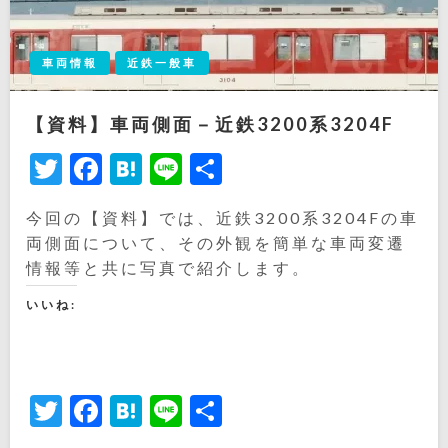
車両情報
近鉄一般車
【資料】車両側面－近鉄3200系3204F
Twitter
Facebook
Hatena
Line
共
有
今回の【資料】では、近鉄3200系3204Fの車
両側面について、その外観を簡単な車両変遷
情報等と共に写真で紹介します。
いいね:
Twitter
Facebook
Hatena
Line
共
有