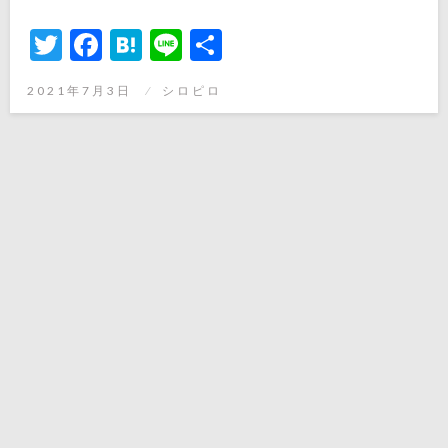
Twitter
Facebook
Hatena
Line
共
有
投
2021年7月3日
シロピロ
稿
日: