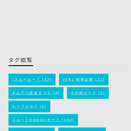
タグ総覧
Jスルーカード
(47)
VER2 移管記事
(11)
きんてつ鉄道まつり
(4)
その他カード
(2)
ケーブルカー
(2)
スルッとKANSAIカード
(142)