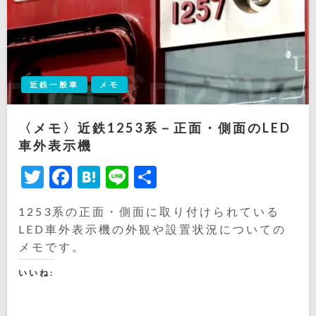
近鉄一般車
メモ
〈メモ〉近鉄1253系－正面・側面のLED
車外表示機
Twitter
Facebook
Hatena
Line
共
有
1253系の正面・側面に取り付けられている
LED車外表示機の外観や設置状況についての
メモです。
いいね: