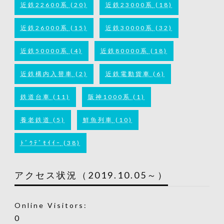
近鉄22600系
(20)
近鉄23000系
(18)
近鉄26000系
(15)
近鉄30000系
(32)
近鉄50000系
(4)
近鉄80000系
(18)
近鉄構内入替車
(2)
近鉄電動貨車
(6)
鉄道台車
(11)
阪神1000系
(1)
養老鉄道
(5)
鮮魚列車
(10)
ﾄﾞｳﾃﾞﾓｲｲｰ
(38)
アクセス状況（2019.10.05～）
Online Visitors:
0