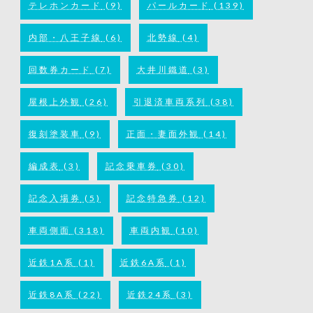
テレホンカード
(9)
パールカード
(139)
内部・八王子線
(6)
北勢線
(4)
回数券カード
(7)
大井川鐵道
(3)
屋根上外観
(26)
引退済車両系列
(38)
復刻塗装車
(9)
正面・妻面外観
(14)
編成表
(3)
記念乗車券
(30)
記念入場券
(5)
記念特急券
(12)
車両側面
(318)
車両内観
(10)
近鉄1A系
(1)
近鉄6A系
(1)
近鉄8A系
(22)
近鉄24系
(3)