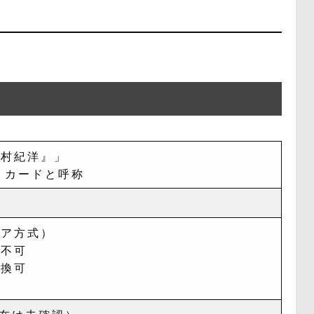
中村紀洋』」
」カードと呼称
ェア方式）
は不可
引換可