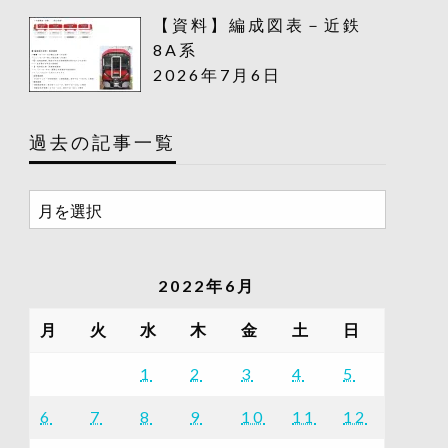
【資料】編成図表－近鉄
8A系
2026年7月6日
過去の記事一覧
過
去
の
記
2022年6月
事
一
月
火
水
木
金
土
日
覧
1
2
3
4
5
6
7
8
9
10
11
12