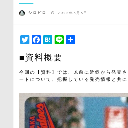
投
シロピロ
2022年6月6日
稿
日:
Twitter
Facebook
Hatena
Line
共
有
■資料概要
今回の【資料】では、以前に近鉄から発売され
ードについて、把握している発売情報と共に