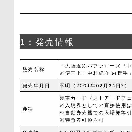
1：発売情報
「大阪近鉄バファローズ『
発売名称
※便宜上「中村紀洋 内野手
発売年月日
不明（2001年02月24日?）
乗車カード（ストアードフ
※入場券としての直接使用
券種
※自動券売機での入場券等
※特急券引換不可