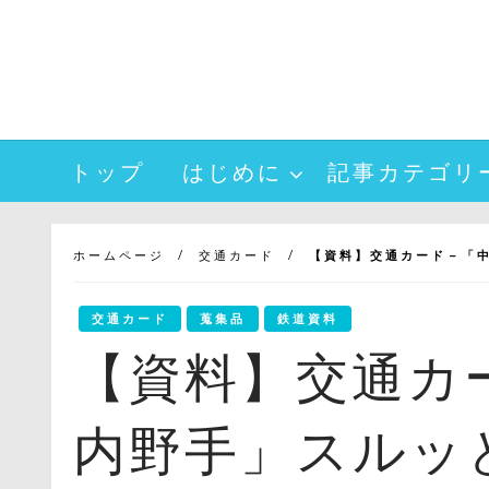
コ
ン
テ
ン
ツ
へ
トップ
はじめに
記事カテゴリ
ス
キ
ッ
プ
ホームページ
交通カード
【資料】交通カード－「中
交通カード
蒐集品
鉄道資料
【資料】交通カ
内野手」スルッと