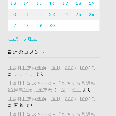
13
14
15
16
17
18
19
20
21
22
23
24
25
26
27
28
29
30
« 5月
7月 »
最近のコメント
【資料】車両側面－近鉄1000系1008F
に
シロピロ
より
【資料】記念きっぷ－「あおぞら号運転
20周年記念」乗車券
に
シロピロ
より
【資料】車両側面－近鉄1000系1008F
に
匿名
より
【資料】記念きっぷ－「あおぞら号運転