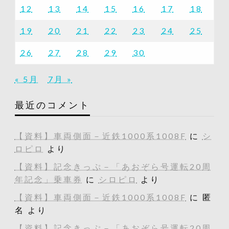
12
13
14
15
16
17
18
19
20
21
22
23
24
25
26
27
28
29
30
« 5月
7月 »
最近のコメント
【資料】車両側面－近鉄1000系1008F
に
シ
ロピロ
より
【資料】記念きっぷ－「あおぞら号運転20周
年記念」乗車券
に
シロピロ
より
【資料】車両側面－近鉄1000系1008F
に
匿
名
より
【資料】記念きっぷ－「あおぞら号運転20周