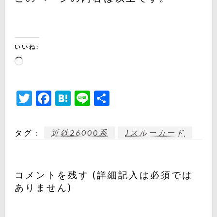
いいね:
読
み
込
Twitter
Facebook
Hatena
Line
共
み
有
中…
タグ :
近鉄26000系
Jスルーカード
コメントを残す (詳細記入は必須では
ありません)