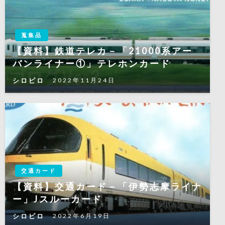
蒐集品
【資料】鉄道テレカ－「21000系アー
バンライナー①」テレホンカード
シロピロ
2022年11月24日
交通カード
【資料】交通カード－「伊勢志摩ライナ
ー」Jスルーカード
シロピロ
2022年6月19日