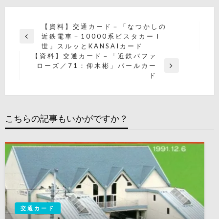
投
【資料】交通カード－「なつかしの
近鉄電車－10000系ビスタカーⅠ
稿
前
世」スルッとKANSAIカード
の
ナ
【資料】交通カード－「近鉄バファ
投
ローズ／71：仰木彬」パールカー
ビ
稿
次
ド
の
ゲ
投
ー
稿
シ
こちらの記事もいかがですか？
ョ
ン
交通カード