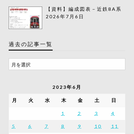
【資料】編成図表－近鉄8A系
2026年7月6日
過去の記事一覧
過
去
の
記
2023年6月
事
一
月
火
水
木
金
土
日
覧
1
2
3
4
5
6
7
8
9
10
11