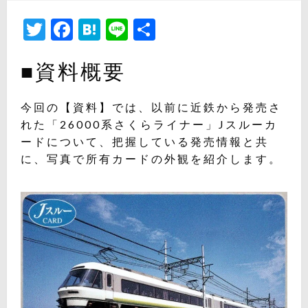
日:
Twitter
Facebook
Hatena
Line
共
有
■資料概要
今回の【資料】では、以前に近鉄から発売さ
れた「26000系さくらライナー」Jスルーカ
ードについて、把握している発売情報と共
に、写真で所有カードの外観を紹介します。