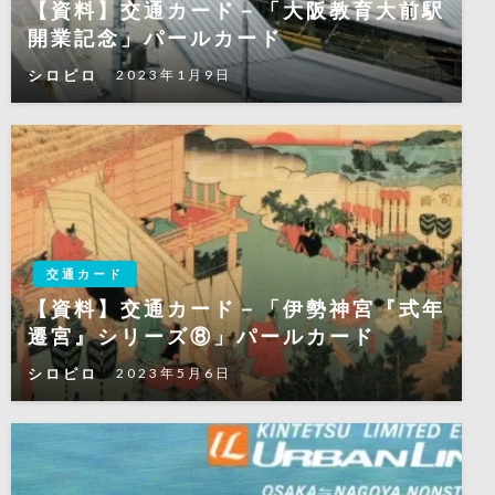
【資料】交通カード－「大阪教育大前駅
開業記念」パールカード
シロピロ
2023年1月9日
交通カード
【資料】交通カード－「伊勢神宮『式年
遷宮』シリーズ⑧」パールカード
シロピロ
2023年5月6日