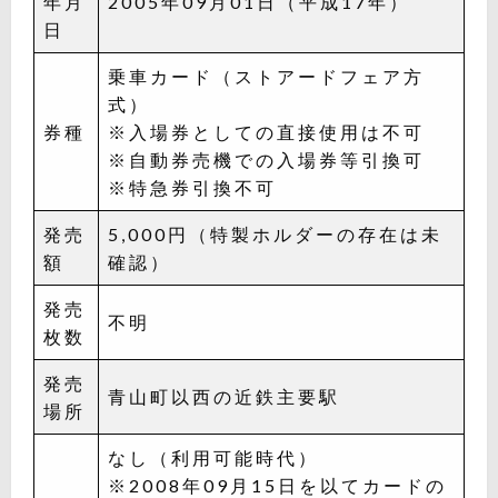
年月
2005年09月01日（平成17年）
日
乗車カード（ストアードフェア方
式）
券種
※入場券としての直接使用は不可
※自動券売機での入場券等引換可
※特急券引換不可
発売
5,000円（特製ホルダーの存在は未
額
確認）
発売
不明
枚数
発売
青山町以西の近鉄主要駅
場所
なし（利用可能時代）
※2008年09月15日を以てカードの