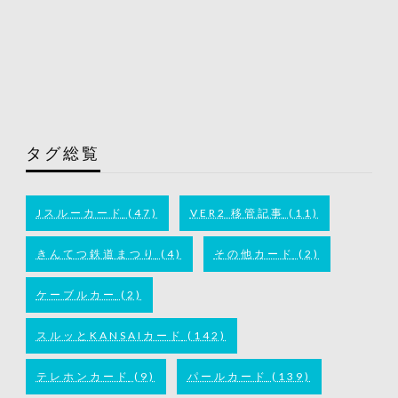
タグ総覧
Jスルーカード
(47)
VER2 移管記事
(11)
きんてつ鉄道まつり
(4)
その他カード
(2)
ケーブルカー
(2)
スルッとKANSAIカード
(142)
テレホンカード
(9)
パールカード
(139)