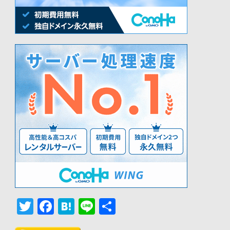
Twitter
Facebook
Hatena
Line
共
有