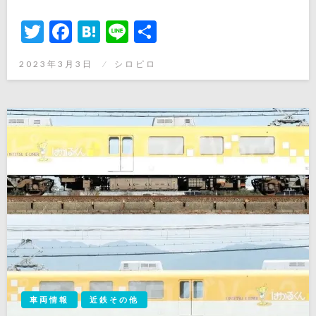
Twitter
Facebook
Hatena
Line
共
有
投
2023年3月3日
シロピロ
稿
日:
車両情報
近鉄その他