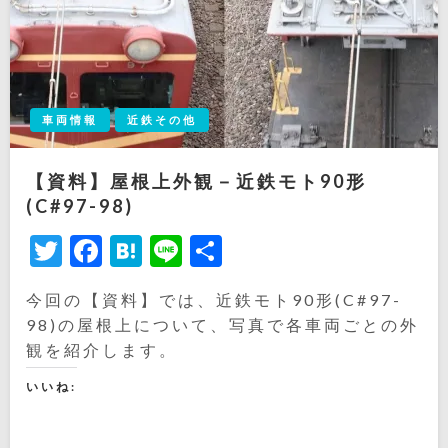
車両情報
近鉄その他
【資料】屋根上外観－近鉄モト90形
(C#97-98)
Twitter
Facebook
Hatena
Line
共
有
今回の【資料】では、近鉄モト90形(C#97-
98)の屋根上について、写真で各車両ごとの外
観を紹介します。
いいね: