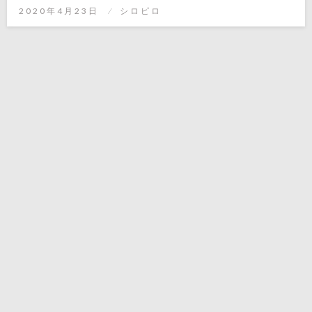
有
投
2020年4月23日
シロピロ
稿
日: