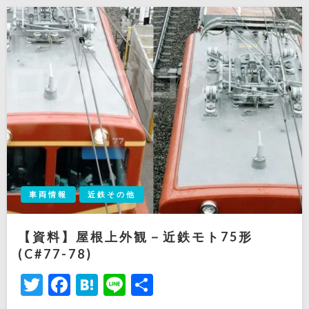
車両情報
近鉄その他
【資料】屋根上外観－近鉄モト75形
(C#77-78)
Twitter
Facebook
Hatena
Line
共
有