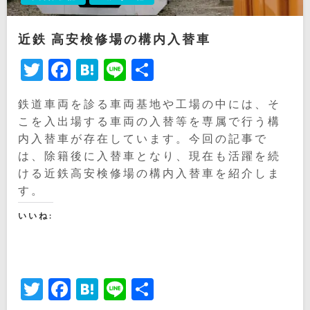
近鉄 高安検修場の構内入替車
Twitter
Facebook
Hatena
Line
共
有
鉄道車両を診る車両基地や工場の中には、そ
こを入出場する車両の入替等を専属で行う構
内入替車が存在しています。今回の記事で
は、除籍後に入替車となり、現在も活躍を続
ける近鉄高安検修場の構内入替車を紹介しま
す。
いいね:
Twitter
Facebook
Hatena
Line
共