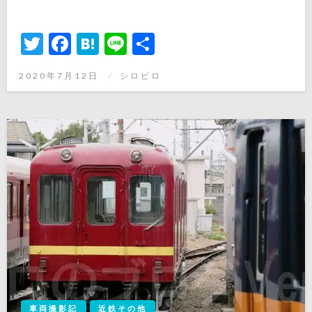
Twitter
Facebook
Hatena
Line
共
有
投
2020年7月12日
シロピロ
稿
日:
車両撮影記
近鉄その他