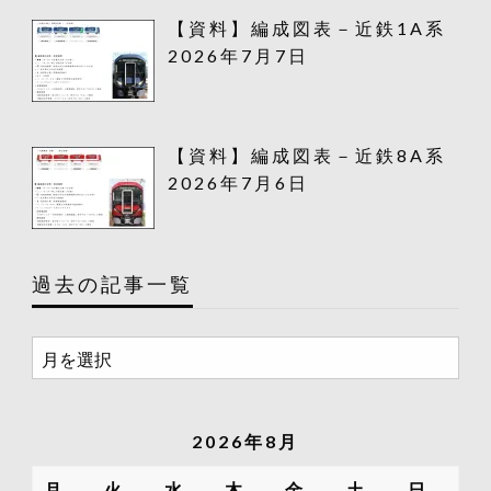
【資料】編成図表－近鉄1A系
2026年7月7日
【資料】編成図表－近鉄8A系
2026年7月6日
過去の記事一覧
過
去
の
記
2026年8月
事
一
月
火
水
木
金
土
日