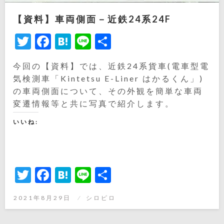
【資料】車両側面－近鉄24系24F
Twitter
Facebook
Hatena
Line
共
有
今回の【資料】では、近鉄24系貨車(電車型電
気検測車「Kintetsu E-Liner はかるくん」)
の車両側面について、その外観を簡単な車両
変遷情報等と共に写真で紹介します。
いいね:
Twitter
Facebook
Hatena
Line
共
有
投
2021年8月29日
シロピロ
稿
日: