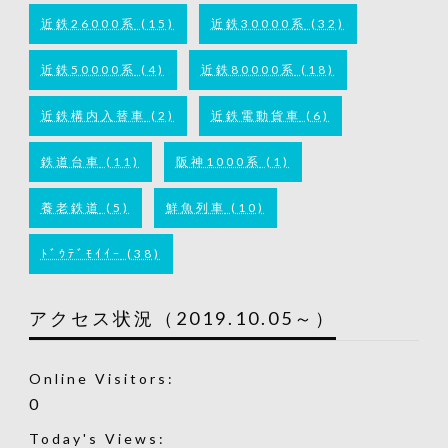
近鉄26000系
(15)
近鉄30000系
(32)
近鉄50000系
(4)
近鉄80000系
(18)
近鉄構内入替車
(2)
近鉄電動貨車
(6)
鉄道台車
(11)
阪神1000系
(1)
養老鉄道
(5)
鮮魚列車
(10)
ﾄﾞｳﾃﾞﾓｲｲｰ
(38)
アクセス状況（2019.10.05～）
Online Visitors:
0
Today's Views: