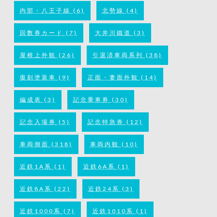
内部・八王子線
(6)
北勢線
(4)
回数券カード
(7)
大井川鐵道
(3)
屋根上外観
(26)
引退済車両系列
(38)
復刻塗装車
(9)
正面・妻面外観
(14)
編成表
(3)
記念乗車券
(30)
記念入場券
(5)
記念特急券
(12)
車両側面
(318)
車両内観
(10)
近鉄1A系
(1)
近鉄6A系
(1)
近鉄8A系
(22)
近鉄24系
(3)
近鉄1000系
(7)
近鉄1010系
(1)