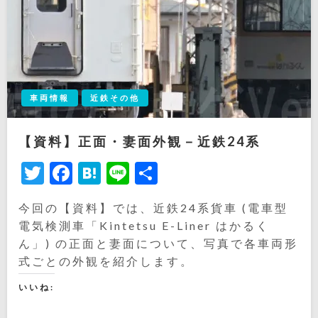
車両情報
近鉄その他
【資料】正面・妻面外観－近鉄24系
Twitter
Facebook
Hatena
Line
共
有
今回の【資料】では、近鉄24系貨車 (電車型
電気検測車「Kintetsu E-Liner はかるく
ん」) の正面と妻面について、写真で各車両形
式ごとの外観を紹介します。
いいね: