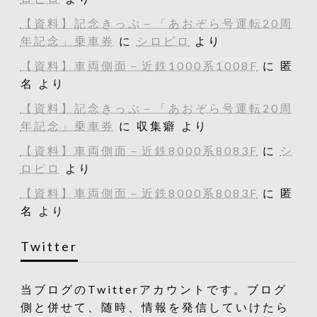
【資料】記念きっぷ－「あおぞら号運転20周
年記念」乗車券
に
シロピロ
より
【資料】車両側面－近鉄1000系1008F
に
匿
名
より
【資料】記念きっぷ－「あおぞら号運転20周
年記念」乗車券
に
収集癖
より
【資料】車両側面－近鉄8000系8083F
に
シ
ロピロ
より
【資料】車両側面－近鉄8000系8083F
に
匿
名
より
Twitter
当ブログのTwitterアカウントです。ブログ
側と併せて、随時、情報を発信していけたら