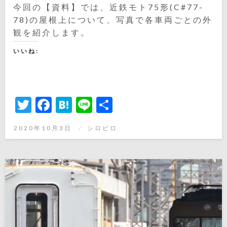
今回の【資料】では、近鉄モト75形(C#77-
78)の屋根上について、写真で各車両ごとの外
観を紹介します。
いいね:
Twitter
Facebook
Hatena
Line
共
有
投
2020年10月3日
シロピロ
稿
日: