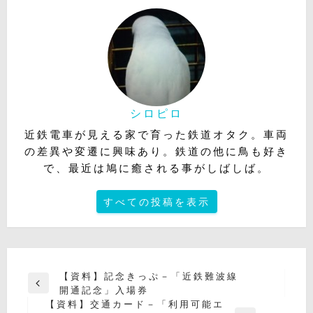
シロピロ
近鉄電車が見える家で育った鉄道オタク。車両
の差異や変遷に興味あり。鉄道の他に鳥も好き
で、最近は鳩に癒される事がしばしば。
すべての投稿を表示
投
【資料】記念きっぷ－「近鉄難波線
前
開通記念」入場券
稿
の
【資料】交通カード－「利用可能エ