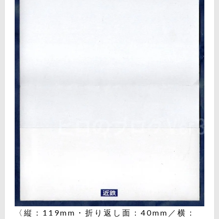
〈縦：119mm・折り返し面：40mm／横：