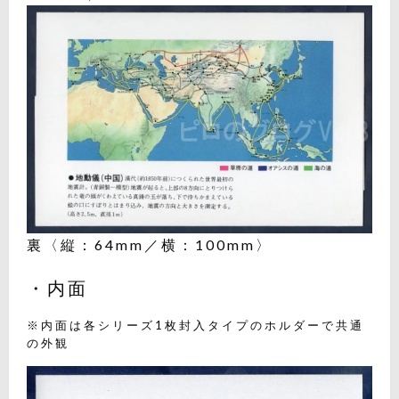
裏〈縦：64mm／横：100mm〉
・内面
※内面は各シリーズ1枚封入タイプのホルダーで共通
の外観