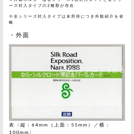
ーズ封入タイプの2種類が存在
※全シリーズ封入タイプは未所持につき外観紹介を省
略
・外面
表〈縦：64mm（上面：55mm）／横：
100mm〉