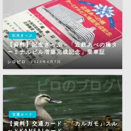
記念きっぷ
【資料】記念きっぷ－「近鉄あべの橋タ
ーミナルビル増築完成記念」乗車証
シロピロ
2023年6月7日
交通カード
【資料】交通カード－「カルガモ」スル
ッとKANSAIカード