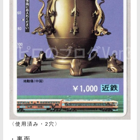
〈使用済み・2穴〉
・裏面