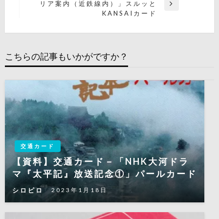
ナ
投
リア案内（近鉄線内）」スルッと
次
稿
KANSAIカード
ビ
の
投
ゲ
稿
ー
こちらの記事もいかがですか？
シ
ョ
ン
交通カード
【資料】交通カード－「NHK大河ドラ
マ『太平記』放送記念①」パールカード
シロピロ
2023年1月18日