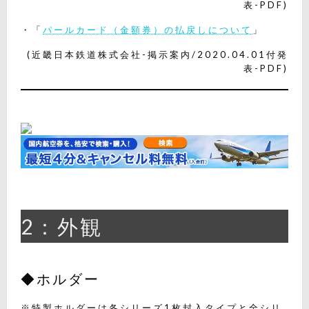
表-PDF)
・「
パールカード（金額券）の払戻しについて
」
(近畿日本鉄道株式会社-掲示案内/2020.04.01付発
表-PDF)
2：外観
◆ホルダー
※特製ホルダーは各シリーズ1枚封入タイプと全シリ