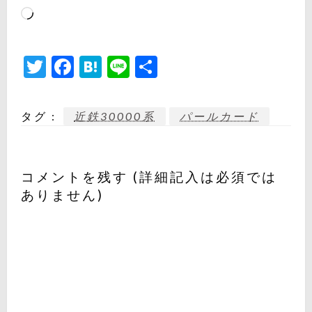
読
み
込
Twitter
Facebook
Hatena
Line
共
み
有
中…
タグ :
近鉄30000系
パールカード
コメントを残す (詳細記入は必須では
ありません)