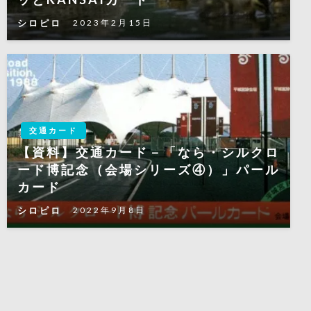
シロピロ
2023年2月15日
交通カード
【資料】交通カード－「なら・シルクロ
ード博記念（会場シリーズ④）」パール
カード
シロピロ
2022年9月8日