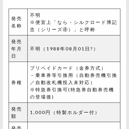
不明
発売
※便宜上「なら・シルクロード博記
名称
念（シリーズ④）」と呼称
発売
年月
不明（1988年08月01日?）
日
プリペイドカード（金券方式）
－乗車券等引換用（自動券売機引換
券種
／自動改札機投入未対応）
※特急券引換可(特急券自動券売機
の登場後)
発売
1,000円（特製ホルダー付）
額
発売