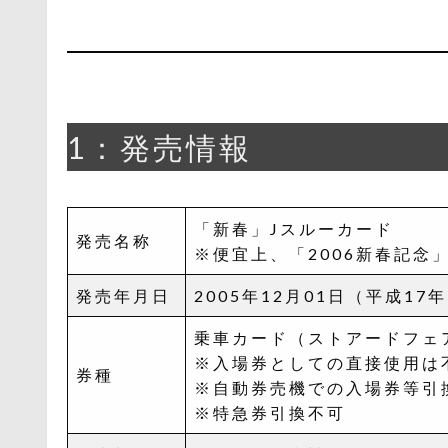
1：発売情報
「新春」Jスルーカード
発売名称
※便宜上、「2006新春記念
発売年月日
2005年12月01日（平成17
乗車カード（ストアードフェ
※入場券としての直接使用は
券種
※自動券売機での入場券等引
※特急券引換不可