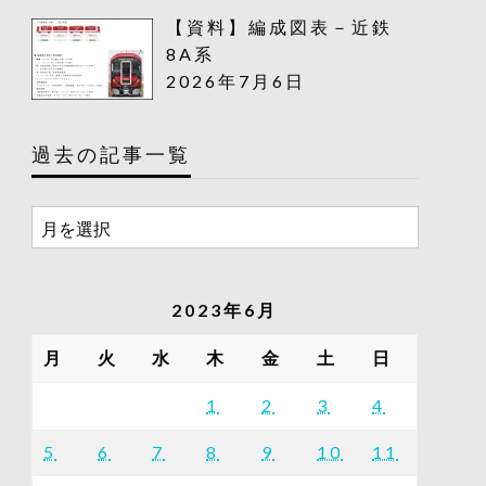
【資料】編成図表－近鉄
8A系
2026年7月6日
過去の記事一覧
過
去
の
記
2023年6月
事
一
月
火
水
木
金
土
日
覧
1
2
3
4
5
6
7
8
9
10
11