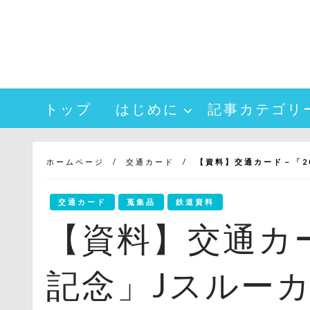
コ
ン
テ
ン
ツ
へ
トップ
はじめに
記事カテゴリ
ス
キ
ッ
プ
ホームページ
交通カード
【資料】交通カード－「2
交通カード
蒐集品
鉄道資料
【資料】交通カー
記念」Jスルー