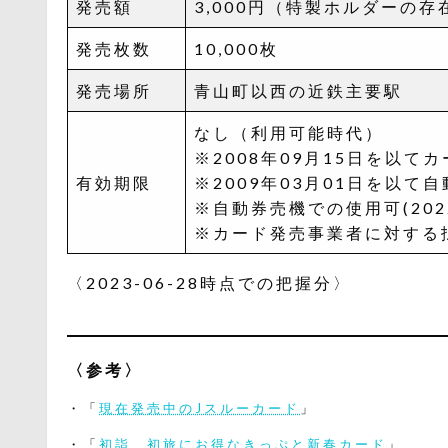
発売額
3,000円（特製ホルダーの
発売枚数
10,000枚
発売場所
青山町以西の近鉄主要駅
なし（利用可能時代）
※2008年09月15日を以て
有効期限
※2009年03月01日を以
※自動券売機での使用可(2022.
※カード発売事業者に対する払戻
〈2023-06-28時点での把握分〉
〈参考〉
・「
現在発売中のJスルーカード
」
・「
初詣、初旅にお得なきっぷと新春カード
」