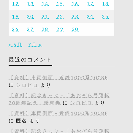
12
13
14
15
16
17
18
19
20
21
22
23
24
25
26
27
28
29
30
« 5月
7月 »
最近のコメント
【資料】車両側面－近鉄1000系1008F
に
シロピロ
より
【資料】記念きっぷ－「あおぞら号運転
20周年記念」乗車券
に
シロピロ
より
【資料】車両側面－近鉄1000系1008F
に
匿名
より
【資料】記念きっぷ－「あおぞら号運転