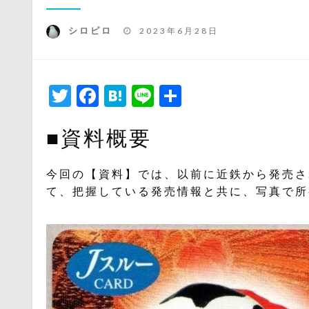
投
シロピロ
2023年6月28日
稿
日:
Twitter
Facebook
Hatena
Line
共
有
■資料概要
今回の【資料】では、以前に近鉄から発売され
て、把握している発売情報と共に、写真で所