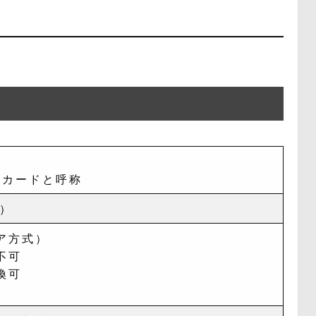
」カードと呼称
年）
ア方式）
不可
換可