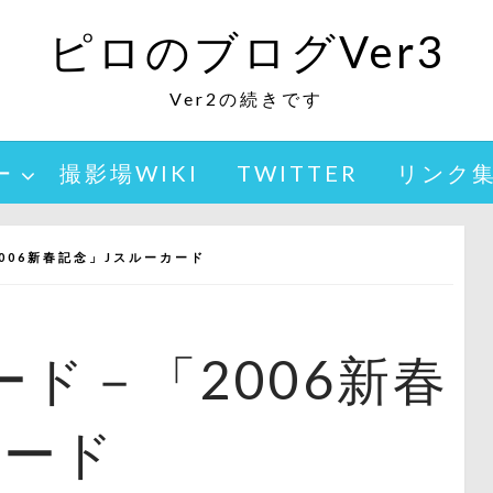
ピロのブログVer3
Ver2の続きです
ー
撮影場WIKI
TWITTER
リンク
006新春記念」Jスルーカード
ド－「2006新春
カード