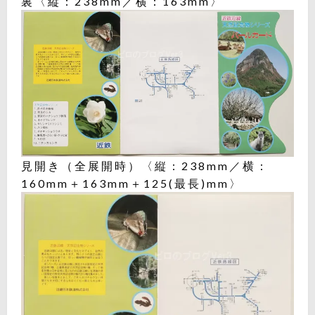
裏〈縦：238mm／横：163mm〉
見開き（全展開時）〈縦：238mm／横：
160mm＋163mm＋125(最長)mm〉