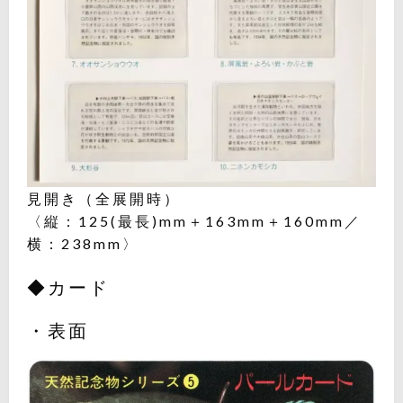
見開き（全展開時）
〈縦：125(最長)mm＋163mm＋160mm／
横：238mm〉
◆カード
・表面