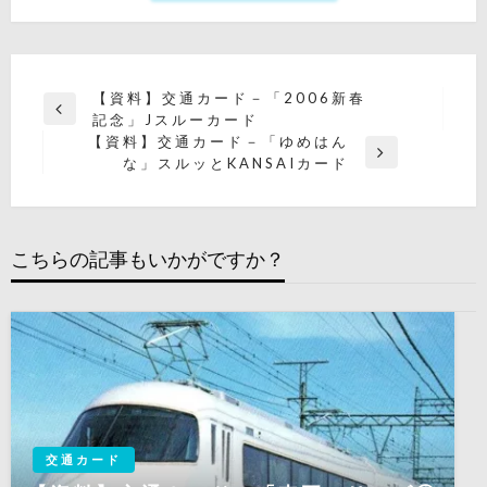
投
【資料】交通カード－「2006新春
前
記念」Jスルーカード
稿
の
【資料】交通カード－「ゆめはん
ナ
投
次
な」スルッとKANSAIカード
稿
の
ビ
投
ゲ
稿
ー
こちらの記事もいかがですか？
シ
ョ
ン
交通カード