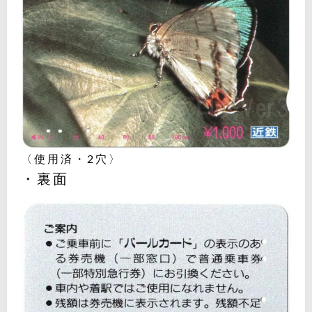
〈使用済・2穴〉
・裏面