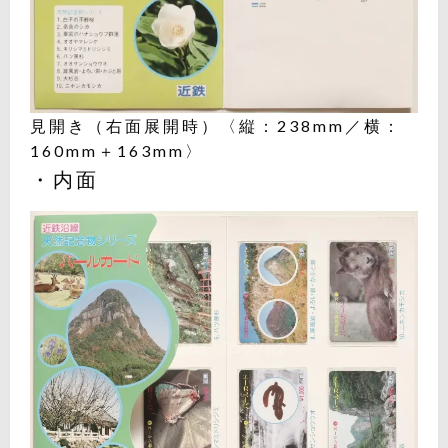
見開き（右面展開時）〈縦：238mm／横：
160mm＋163mm〉
・内面