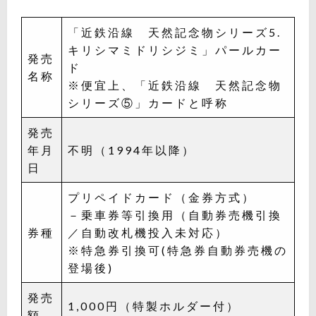
「近鉄沿線 天然記念物シリーズ5.
キリシマミドリシジミ」パールカー
発売
ド
名称
※便宜上、「近鉄沿線 天然記念物
シリーズ⑤」カードと呼称
発売
年月
不明（1994年以降）
日
プリペイドカード（金券方式）
－乗車券等引換用（自動券売機引換
券種
／自動改札機投入未対応）
※特急券引換可(特急券自動券売機の
登場後)
発売
1,000円（特製ホルダー付）
額