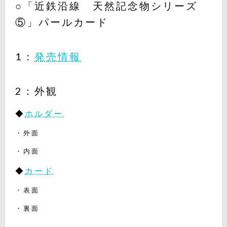
○「近鉄沿線 天然記念物シリーズ
⑤」パールカード
1：
発売情報
2：外観
◆
ホルダー
・外面
・内面
◆
カード
・表面
・裏面