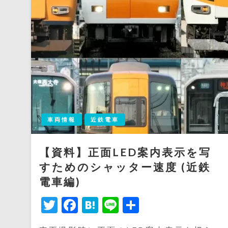
車両情報
近鉄電車
【資料】正面LED案内表示を写
すためのシャッター速度 (近鉄
電車編)
Twitter
Facebook
Hatena
Line
共
有