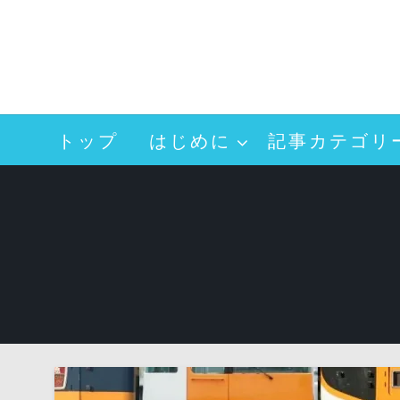
コ
ン
テ
ン
ツ
へ
トップ
はじめに
記事カテゴリ
ス
キ
ッ
プ