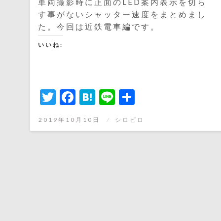
車両撮影時に正面のLED案内表示を切ら
す事がないシャッター速度をまとめまし
た。今回は近鉄電車編です。
いいね:
Twitter
Facebook
Hatena
Line
共
有
投
2019年10月10日
シロピロ
稿
日: