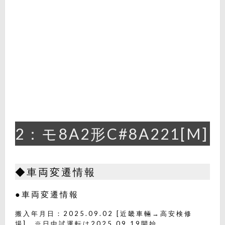
2：モ8A2形C#8A221[M]
◆車両変遷情報
●車両変遷情報
搬入年月日：2025.09.02 [近畿車輛→高安検修
場] ※日中試運転は2025.09.19開始