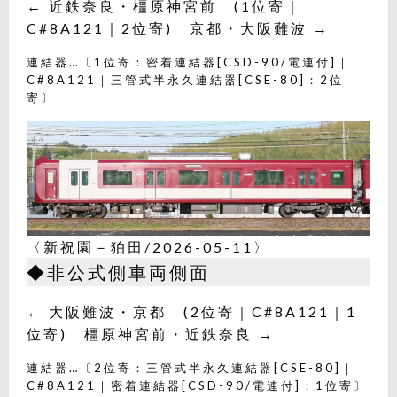
← 近鉄奈良・橿原神宮前 (1位寄｜
C#8A121｜2位寄) 京都・大阪難波 →
連結器…〔1位寄：密着連結器[CSD-90/電連付]｜
C#8A121｜三管式半永久連結器[CSE-80]：2位
寄〕
〈新祝園－狛田/2026-05-11〉
◆非公式側車両側面
← 大阪難波・京都 (2位寄｜C#8A121｜1
位寄) 橿原神宮前・近鉄奈良 →
連結器…〔2位寄：三管式半永久連結器[CSE-80]｜
C#8A121｜密着連結器[CSD-90/電連付]：1位寄〕