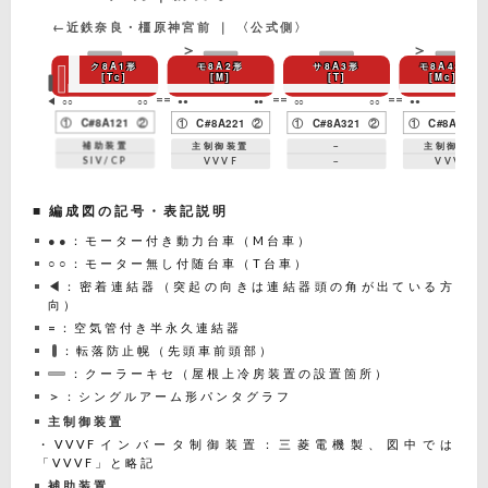
←近鉄奈良・橿原神宮前 ｜ 〈公式側〉
ク8A1形
モ8A2形
サ8A3形
モ8A4形
[Tc]
[M]
[T]
[Mc]
=
=
=
=
=
=
○○
○○
●●
●●
○○
○○
●●
◀
①
C#8A121
②
①
C#8A221
②
①
C#8A321
②
①
C#8A421
補助装置
主制御装置
－
主制御装置
SIV/CP
VVVF
－
VVVF
■ 編成図の記号・表記説明
●●
：モーター付き動力台車（M台車）
○○
：モーター無し付随台車（T台車）
◀
：密着連結器（突起の向きは連結器頭の角が出ている方
向）
=
：空気管付き半永久連結器
：転落防止幌（先頭車前頭部）
：クーラーキセ（屋根上冷房装置の設置箇所）
＞
：シングルアーム形パンタグラフ
主制御装置
・VVVFインバータ制御装置：三菱電機製、図中では
「VVVF」と略記
補助装置