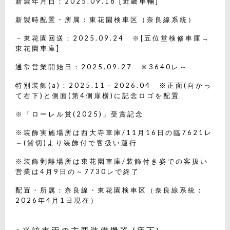
新製年月日：2025.09.18 [近畿車輛]
新製時配置・所属：東花園検車区（奈良線系統）
－東花園回送：2025.09.24 ※[五位堂検修車庫→
東花園車庫]
通常営業開始日：2025.09.27 ※3640レ～
特別装飾(a)：2025.11－2026.04 ※正面(向かっ
て右下)と側面(第4側扉横)に記念ロゴを配置
※「ローレル賞(2025)」受賞記念
※装飾実施場所は西大寺車庫/11月16日の臨7621レ
～(貸切)より装飾付で客扱い運行
※装飾剥離場所は東花園車庫/装飾付き姿での客扱い
営業は4月9日の～7730レで終了
配置・所属：奈良線・東花園検車区（奈良線系統：
2026年4月1日現在）