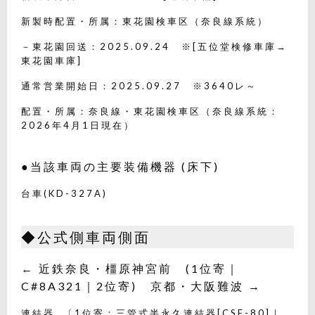
新製時配置・所属：東花園検車区（奈良線系統）
－東花園回送：2025.09.24 ※[五位堂検修車庫→
東花園車庫]
通常営業開始日：2025.09.27 ※3640レ～
配置・所属：奈良線・東花園検車区（奈良線系統：
2026年4月1日現在）
●当該車両の主要装備機器 (床下)
台車(KD-327A)
◆公式側車両側面
← 近鉄奈良・橿原神宮前 (1位寄｜
C#8A321｜2位寄) 京都・大阪難波 →
連結器…〔1位寄：三管式半永久連結器[CSE-80]｜