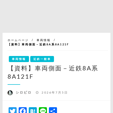
ホームページ
車両情報
【資料】車両側面－近鉄8A系8A121F
車両情報
近鉄一般車
【資料】車両側面－近鉄8A系
8A121F
投
シロピロ
2026年7月5日
稿
日:
Twitter
Facebook
Hatena
Line
共