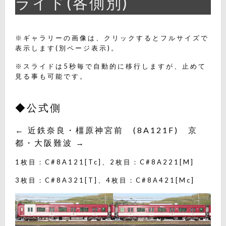
ライド(各側別)
※ギャラリーの画像は、クリックするとフルサイズで
表示します(別ページ表示)。
※スライドは5秒毎で自動的に移行しますが、止めて
見る事も可能です。
◆公式側
← 近鉄奈良・橿原神宮前 (8A121F) 京
都・大阪難波 →
1枚目：C#8A121[Tc]、2枚目：C#8A221[M]
3枚目：C#8A321[T]、4枚目：C#8A421[Mc]