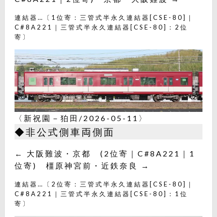
連結器…〔1位寄：三管式半永久連結器[CSE-80]｜
C#8A221｜三管式半永久連結器[CSE-80]：2位
寄〕
〈新祝園－狛田/2026-05-11〉
◆非公式側車両側面
← 大阪難波・京都 (2位寄｜C#8A221｜1
位寄) 橿原神宮前・近鉄奈良 →
連結器…〔2位寄：三管式半永久連結器[CSE-80]｜
C#8A221｜三管式半永久連結器[CSE-80]：1位
寄〕