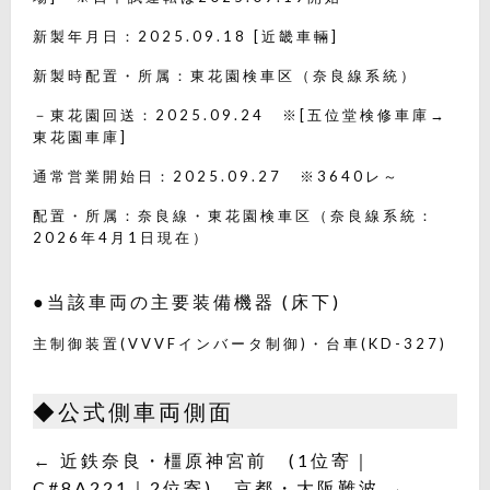
新製年月日：2025.09.18 [近畿車輛]
新製時配置・所属：東花園検車区（奈良線系統）
－東花園回送：2025.09.24 ※[五位堂検修車庫→
東花園車庫]
通常営業開始日：2025.09.27 ※3640レ～
配置・所属：奈良線・東花園検車区（奈良線系統：
2026年4月1日現在）
●当該車両の主要装備機器 (床下)
主制御装置(VVVFインバータ制御)・台車(KD-327)
◆公式側車両側面
← 近鉄奈良・橿原神宮前 (1位寄｜
C#8A221｜2位寄) 京都・大阪難波 →