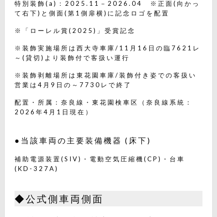
特別装飾(a)：2025.11－2026.04 ※正面(向かっ
て右下)と側面(第1側扉横)に記念ロゴを配置
※「ローレル賞(2025)」受賞記念
※装飾実施場所は西大寺車庫/11月16日の臨7621レ
～(貸切)より装飾付で客扱い運行
※装飾剥離場所は東花園車庫/装飾付き姿での客扱い
営業は4月9日の～7730レで終了
配置・所属：奈良線・東花園検車区（奈良線系統：
2026年4月1日現在）
●当該車両の主要装備機器 (床下)
補助電源装置(SIV)・電動空気圧縮機(CP)・台車
(KD-327A)
◆公式側車両側面