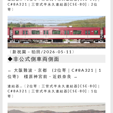
C#8A321｜三管式半永久連結器[CSE-80]：2位
寄〕
〈新祝園－狛田/2026-05-11〉
◆非公式側車両側面
← 大阪難波・京都 (2位寄｜C#8A321｜1
位寄) 橿原神宮前・近鉄奈良 →
連結器…〔2位寄：三管式半永久連結器[CSE-80]｜
C#8A321｜三管式半永久連結器[CSE-80]：1位
寄〕