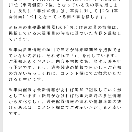
[1位 (車両側面) 2位] となっている側の事を指しま
す。反対に「非公式側」は、車両に対して [2位 (車
両側面) 1位] となっている側の事を指します。
※各車の主要装備機器(床下)および連結器の情報は、
掲載している末端項目の時点に基づいた内容を反映し
ています。
※車両変遷情報の項目で当方が詳細時期等を把握でき
ていない内容は、それぞれで「?」を付しています。
ご承知おきください。内容を把握次第、順次反映を行
う予定です。もし、過去関連の情報で何かしらご存知
の方がいらっしゃれば、コメント欄にてご教示いただ
けると幸いです。
※車両配置は最新情報があれば追加で記載していく形
としています（転属がなければ記事更新時の参照情報
から変化なし）。過去配置情報の漏れや情報追加の抜
けがあれば、コメント欄にてご教示いただけると幸い
です。