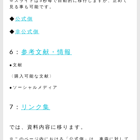
※スライドは5秒毎で自動的に移行しますが、止めて
見る事も可能です。
◆
公式側
◆
非公式側
6：
参考文献・情報
●文献
〈購入可能な文献〉
●ソーシャルメディア
7：
リンク集
では、資料内容に移ります。
※このページ内における「公式側」は、車両に対して