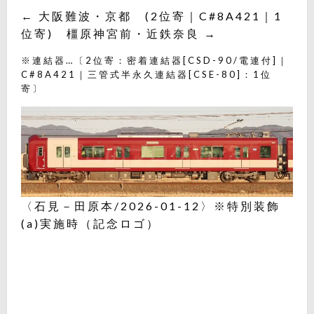
← 大阪難波・京都 (2位寄｜C#8A421｜1
位寄) 橿原神宮前・近鉄奈良 →
※連結器…〔2位寄：密着連結器[CSD-90/電連付]｜
C#8A421｜三管式半永久連結器[CSE-80]：1位
寄〕
〈石見－田原本/2026-01-12〉※特別装飾
(a)実施時（記念ロゴ）