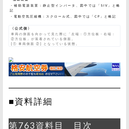
・補助電源装置：静止型インバータ、図中では「SIV」と略
記
・電動空気圧縮機：スクロール式、図中では「CP」と略記
〈公式側〉
車両の側面を向かって見た際に「左端：①方位板・右端：
②方位板」が装着されている側面。
[① 車両側面 ②] となっている状態。
■資料詳細
第763資料目 目次