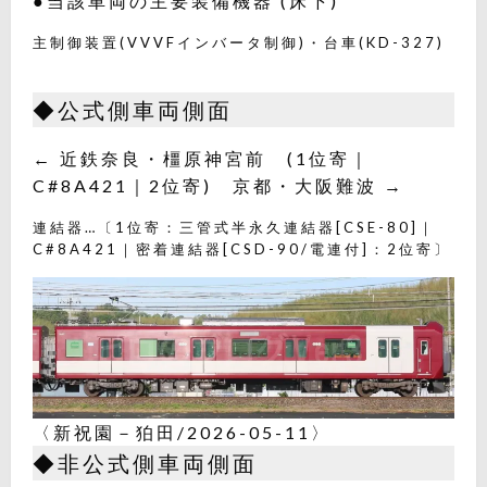
●当該車両の主要装備機器 (床下)
主制御装置(VVVFインバータ制御)・台車(KD-327)
◆公式側車両側面
← 近鉄奈良・橿原神宮前 (1位寄｜
C#8A421｜2位寄) 京都・大阪難波 →
連結器…〔1位寄：三管式半永久連結器[CSE-80]｜
C#8A421｜密着連結器[CSD-90/電連付]：2位寄〕
〈新祝園－狛田/2026-05-11〉
◆非公式側車両側面