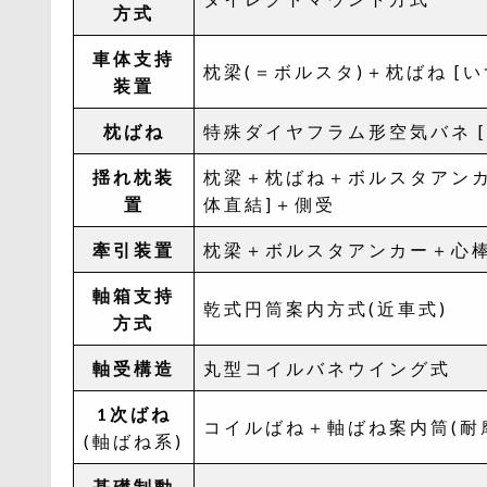
方式
車体支持
枕梁(＝ボルスタ)＋枕ばね [
装置
枕ばね
特殊ダイヤフラム形空気バネ [
揺れ枕装
枕梁＋枕ばね＋ボルスタアンカ
置
体直結]＋側受
牽引装置
枕梁＋ボルスタアンカー＋心棒
軸箱支持
乾式円筒案内方式(近車式)
方式
軸受構造
丸型コイルバネウイング式
1次ばね
コイルばね＋軸ばね案内筒(耐
(軸ばね系)
基礎制動