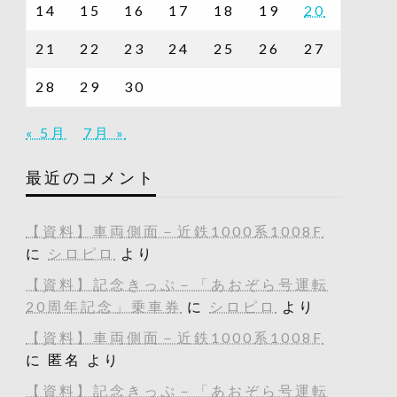
14
15
16
17
18
19
20
21
22
23
24
25
26
27
28
29
30
« 5月
7月 »
最近のコメント
【資料】車両側面－近鉄1000系1008F
に
シロピロ
より
【資料】記念きっぷ－「あおぞら号運転
20周年記念」乗車券
に
シロピロ
より
【資料】車両側面－近鉄1000系1008F
に
匿名
より
【資料】記念きっぷ－「あおぞら号運転