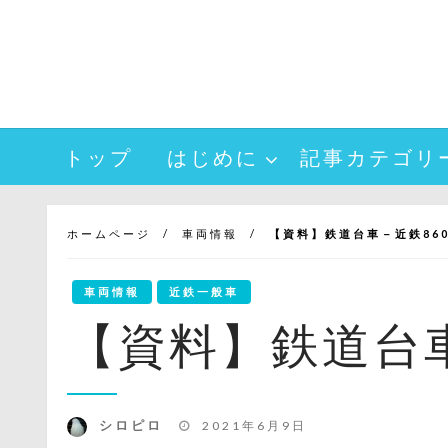
コ
ン
テ
ン
ツ
へ
トップ
はじめに
記事カテゴリ
ス
キ
ッ
プ
ホームページ
車両情報
【資料】鉄道台車－近鉄860
車両情報
近鉄一般車
【資料】鉄道台車
投
シロピロ
2021年6月9日
稿