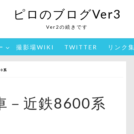
ピロのブログVer3
Ver2の続きです
ー
撮影場WIKI
TWITTER
リンク
0系
－近鉄8600系