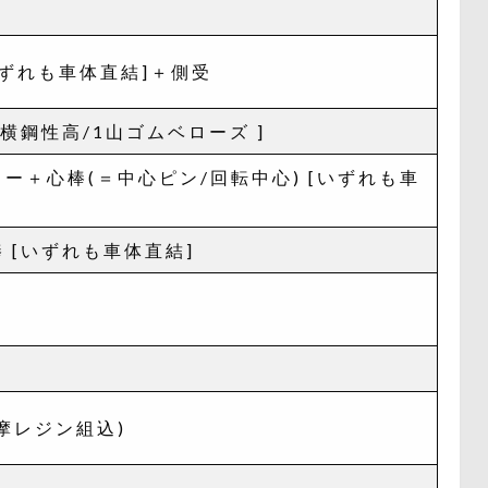
いずれも車体直結]＋側受
横鋼性高/1山ゴムベローズ ]
ー＋心棒(＝中心ピン/回転中心) [いずれも車
 [いずれも車体直結]
摩レジン組込)