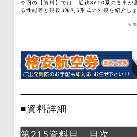
今回の【資料】では、近鉄8600系の各車が履
る性能等と現役3系列5形式の外観を紹介し
※
■資料詳細
第215資料目 目次