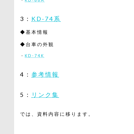
3：
KD-74系
◆基本情報
◆台車の外観
・
KD-74K
4：
参考情報
5：
リンク集
では、資料内容に移ります。