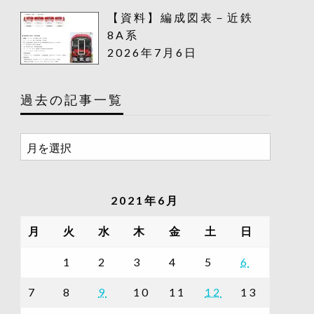
【資料】編成図表－近鉄
8A系
2026年7月6日
過去の記事一覧
過
去
の
記
2021年6月
事
一
月
火
水
木
金
土
日
覧
1
2
3
4
5
6
7
8
9
10
11
12
13