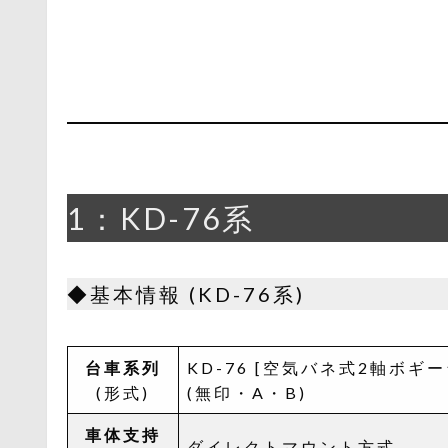
1：KD-76系
◆基本情報 (KD-76系)
台車系列
KD-76 [空気バネ式2軸ボギー
(形式)
(無印・A・B)
車体支持
ダイレクトマウント方式